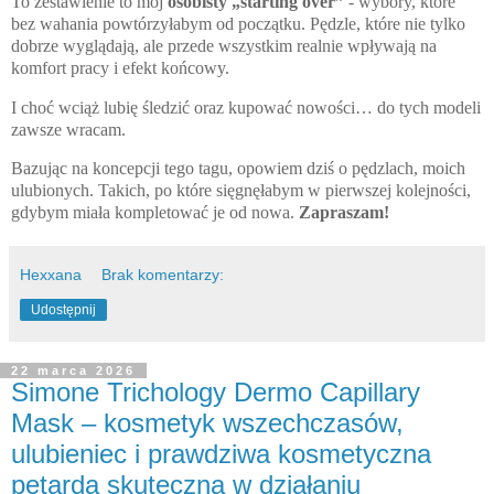
To zestawienie to mój
osobisty „starting over”
- wybory, które
bez wahania powtórzyłabym od początku. Pędzle, które nie tylko
dobrze wyglądają, ale przede wszystkim realnie wpływają na
komfort pracy i efekt końcowy.
I choć wciąż lubię śledzić oraz kupować nowości… do tych modeli
zawsze wracam.
Bazując na koncepcji tego tagu, opowiem dziś o pędzlach, moich
ulubionych. Takich, po które sięgnęłabym w pierwszej kolejności,
gdybym miała kompletować je od nowa.
Zapraszam!
Hexxana
Brak komentarzy:
Udostępnij
22 marca 2026
Simone Trichology Dermo Capillary
Mask – kosmetyk wszechczasów,
ulubieniec i prawdziwa kosmetyczna
petarda skuteczna w działaniu