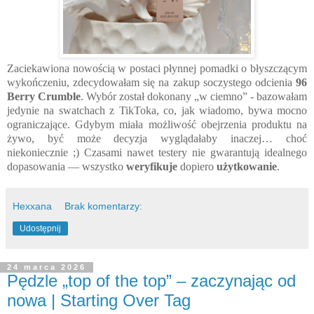
Zaciekawiona nowością w postaci płynnej pomadki o błyszczącym
wykończeniu, zdecydowałam się na zakup soczystego odcienia
96
Berry Crumble
. Wybór został dokonany „w ciemno” - bazowałam
jedynie na swatchach z TikToka, co, jak wiadomo, bywa mocno
ograniczające. Gdybym miała możliwość obejrzenia produktu na
żywo, być może decyzja wyglądałaby inaczej… choć
niekoniecznie ;) Czasami nawet testery nie gwarantują idealnego
dopasowania — wszystko
weryfikuje
dopiero
użytkowanie
.
Hexxana
Brak komentarzy:
Udostępnij
24 marca 2026
Pędzle „top of the top” – zaczynając od
nowa | Starting Over Tag