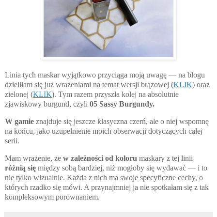
Linia tych maskar wyjątkowo przyciąga moją uwagę — na blogu
dzieliłam się już wrażeniami na temat wersji brązowej (
KLIK
) oraz
zielonej (
KLIK
). Tym razem przyszła kolej na absolutnie
zjawiskowy burgund, czyli
05 Sassy Burgundy.
W gamie
znajduje się jeszcze klasyczna czerń, ale o niej wspomnę
na końcu, jako uzupełnienie moich obserwacji dotyczących całej
serii.
Mam wrażenie, że
w zależności od koloru
maskary z tej linii
różnią się
między sobą bardziej, niż mogłoby się wydawać — i to
nie tylko wizualnie. Każda z nich ma swoje specyficzne cechy, o
których rzadko się mówi. A przynajmniej ja nie spotkałam się z tak
kompleksowym porównaniem.