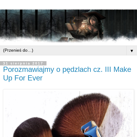
▼
31 sierpnia 2017
Porozmawiajmy o pędzlach cz. III Make
Up For Ever