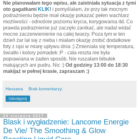
Nie planowałam tego wpisu, ale zaistniała sytuacja z tymi
oto gagatkami
KLIK
!
i pomyślałam, że przy tak mocnym
podrażnieniu będzie miał okazję pokazać pełen wachlarz
możliwości - odnośnie poziomu krycia, korygowania itd. Co
prawda podrażnienie już zaczęło zanikać, ale nadal widać
mocne zaczerwienienie na całej twarzy. Poza tym w ten
dzień żar lał się z nieba i miałam okazję zrobić dodatkowe
foty z rąsi w miarę upływu dnia :) Zmieniała się temperatura,
światło i kolory pomadek :P - cała reszta nie była
poprawiana w żaden sposób. Nie ruszałam bibułek
matujących ani pudru. Nic :)
Od godziny 13:00 do 18:30
makijaż w pełnej krasie, zapraszam :)
Hexxana
Brak komentarzy:
Udostępnij
24 sierpnia 2017
Blask i wygładzenie: Lancome Energie
De Vie/ The Smoothing & Glow