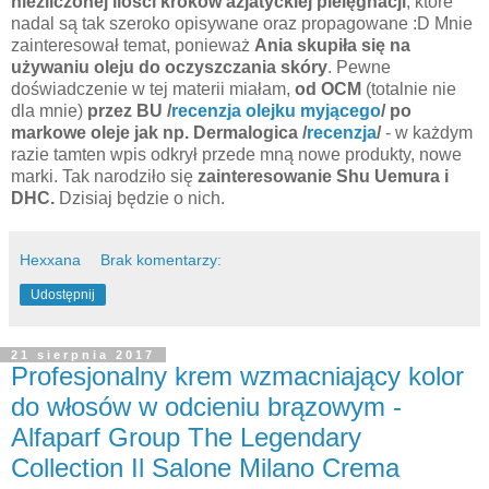
niezliczonej ilości kroków azjatyckiej pielęgnacji
, które
nadal są tak szeroko opisywane oraz propagowane :D Mnie
zainteresował temat, ponieważ
Ania skupiła się na
używaniu oleju do oczyszczania skóry
. Pewne
doświadczenie w tej materii miałam,
od OCM
(totalnie nie
dla mnie)
przez BU /
recenzja olejku myjącego
/
po
markowe oleje jak np. Dermalogica /
recenzja
/
- w każdym
razie tamten wpis odkrył przede mną nowe produkty, nowe
marki. Tak narodziło się
zainteresowanie Shu Uemura i
DHC.
Dzisiaj będzie o nich.
Hexxana
Brak komentarzy:
Udostępnij
21 sierpnia 2017
Profesjonalny krem wzmacniający kolor
do włosów w odcieniu brązowym -
Alfaparf Group The Legendary
Collection Il Salone Milano Crema