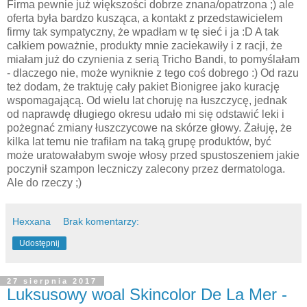
Firma pewnie już większości dobrze znana/opatrzona ;) ale
oferta była bardzo kusząca, a kontakt z przedstawicielem
firmy tak sympatyczny, że wpadłam w tę sieć i ja :D A tak
całkiem poważnie, produkty mnie zaciekawiły i z racji, że
miałam już do czynienia z serią Tricho Bandi, to pomyślałam
- dlaczego nie, może wyniknie z tego coś dobrego :) Od razu
też dodam, że traktuję cały pakiet Bionigree jako kurację
wspomagającą. Od wielu lat choruję na łuszczycę, jednak
od naprawdę długiego okresu udało mi się odstawić leki i
pożegnać zmiany łuszczycowe na skórze głowy. Żałuję, że
kilka lat temu nie trafiłam na taką grupę produktów, być
może uratowałabym swoje włosy przed spustoszeniem jakie
poczynił szampon leczniczy zalecony przez dermatologa.
Ale do rzeczy ;)
Hexxana
Brak komentarzy:
Udostępnij
27 sierpnia 2017
Luksusowy woal Skincolor De La Mer -