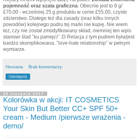
pojemność oraz szata graficzna
. Obecnie jest to 8 g/
£70.00 - wcześniej 25 g produktu w cenie £55.00, czyste
zdzierstwo. Dlatego też dla zasady (oraz kilku innych
powodów) kolejnego pudru tej marki nie kupię. Nie wiem
też, czy nie został zmodyfikowany skład, niemniej ten wpis
stanowi ślad "ku pamięci" :D Relacja z tym pudrem była/jest
bardzo skomplikowana. "love-hate relationship" w pełnym
wymiarze.
Hexxana
Brak komentarzy:
Udostępnij
25 sierpnia 2017
Kolorówka w akcji: IT COSMETICS
Your Skin But Better CC+ SPF 50+
cream - Medium /pierwsze wrażenia -
demo/