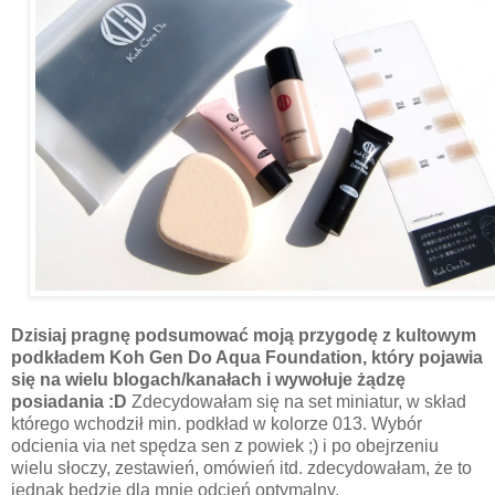
Dzisiaj pragnę podsumować moją przygodę z kultowym
podkładem Koh Gen Do Aqua Foundation, który pojawia
się na wielu blogach/kanałach i wywołuje żądzę
posiadania :D
Zdecydowałam się na set miniatur, w skład
którego wchodził min. podkład w kolorze 013. Wybór
odcienia via net spędza sen z powiek ;) i po obejrzeniu
wielu słoczy, zestawień, omówień itd. zdecydowałam, że to
jednak będzie dla mnie odcień optymalny.