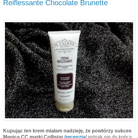
Reiflessante Chocolate Brunette
Kupując ten krem miałam nadzieję, że powtórzy sukces
Magica CC marki Collistar /
recenzja
/
jednak nie do końca