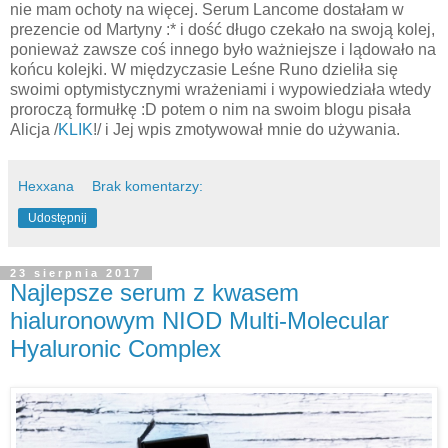
nie mam ochoty na więcej. Serum Lancome dostałam w
prezencie od Martyny :* i dość długo czekało na swoją kolej,
ponieważ zawsze coś innego było ważniejsze i lądowało na
końcu kolejki. W międzyczasie Leśne Runo dzieliła się
swoimi optymistycznymi wrażeniami i wypowiedziała wtedy
proroczą formułkę :D potem o nim na swoim blogu pisała
Alicja /
KLIK
!/ i Jej wpis zmotywował mnie do używania.
Hexxana
Brak komentarzy:
Udostępnij
23 sierpnia 2017
Najlepsze serum z kwasem
hialuronowym NIOD Multi-Molecular
Hyaluronic Complex