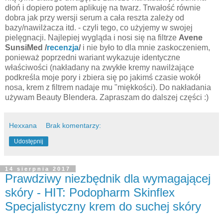
dłoń i dopiero potem aplikuję na twarz. Trwałość równie
dobra jak przy wersji serum a cała reszta zależy od
bazy/nawilżacza itd. - czyli tego, co użyjemy w swojej
pielęgnacji. Najlepiej wygląda i nosi się na filtrze
Avene
SunsiMed /
recenzja
/
i nie było to dla mnie zaskoczeniem,
ponieważ poprzedni wariant wykazuje identyczne
właściwości (nakładany na zwykłe kremy nawilżające
podkreśla moje pory i zbiera się po jakimś czasie wokół
nosa, krem z filtrem nadaje mu "miękkości). Do nakładania
używam Beauty Blendera. Zapraszam do dalszej części :)
Hexxana
Brak komentarzy:
Udostępnij
14 sierpnia 2017
Prawdziwy niezbędnik dla wymagającej
skóry - HIT: Podopharm Skinflex
Specjalistyczny krem do suchej skóry