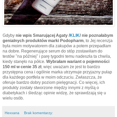
Gdyby
nie wpis Smarującej Agaty /
KLIK
/ nie poznałabym
genialnych produktów marki Podopharm
, to Jej recenzja
była moim motywatorem dla zakupów a potem przepadłam
na dobre. Regenerujące serum do stóp zostawiłam do
testów "na później" i parę tygodni temu nadeszła ta chwila,
kiedy stanęło na półce.
Wybrałam wariant o pojemności
150 ml w cenie 35 zł
, więc uważam że jest to bardzo
przystępna cena i ogólnie marka utrzymuje przyjazny pułap
dla każdego portfela w moim odczuciu. Zwłaszcza, że
oferuje bardzo dobry poziom pielęgnacji. Co więcej, ich
produkty zostały stworzone między innymi z myślą o
diabetykach i śledząc opinie widzę, że sprawdzają się u
wielu osób.
Hexxana
Brak komentarzy: