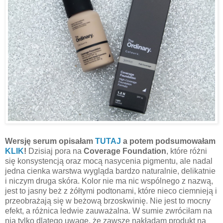
Wersję serum opisałam
TUTAJ
a potem podsumowałam
KLIK
!
Dzisiaj pora na
Coverage Foundation
, które różni
się konsystencją oraz mocą nasycenia pigmentu, ale nadal
jedna cienka warstwa wygląda bardzo naturalnie, delikatnie
i niczym druga skóra. Kolor nie ma nic wspólnego z nazwą,
jest to jasny beż z żółtymi podtonami, które nieco ciemnieją i
przeobrażają się w beżową brzoskwinię. Nie jest to mocny
efekt, a różnica ledwie zauważalna. W sumie zwróciłam na
nią tylko dlatego uwagę, że zawsze nakładam produkt na