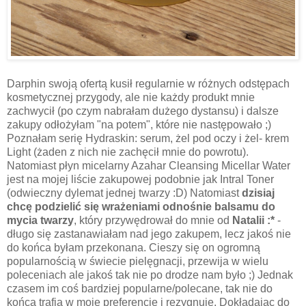
Darphin swoją ofertą kusił regularnie w różnych odstępach
kosmetycznej przygody, ale nie każdy produkt mnie
zachwycił (po czym nabrałam dużego dystansu) i dalsze
zakupy odłożyłam "na potem", które nie następowało ;)
Poznałam serię Hydraskin: serum, żel pod oczy i żel- krem
Light (żaden z nich nie zachęcił mnie do powrotu).
Natomiast płyn micelarny Azahar Cleansing Micellar Water
jest na mojej liście zakupowej podobnie jak Intral Toner
(odwieczny dylemat jednej twarzy :D) Natomiast
dzisiaj
chcę podzielić się wrażeniami odnośnie balsamu do
mycia twarzy
, który przywędrował do mnie od
Natalii :*
-
długo się zastanawiałam nad jego zakupem, lecz jakoś nie
do końca byłam przekonana. Cieszy się on ogromną
popularnością w świecie pielęgnacji, przewija w wielu
poleceniach ale jakoś tak nie po drodze nam było ;) Jednak
czasem im coś bardziej popularne/polecane, tak nie do
końca trafia w moje preferencje i rezygnuję. Dokładając do