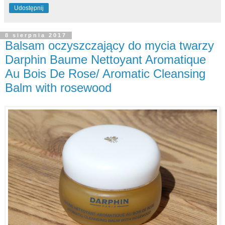
Udostępnij
8 sierpnia 2017
Balsam oczyszczający do mycia twarzy
Darphin Baume Nettoyant Aromatique
Au Bois De Rose/ Aromatic Cleansing
Balm with rosewood