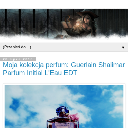
▼
28 lipca 2016
Moja kolekcja perfum: Guerlain Shalimar
Parfum Initial L'Eau EDT