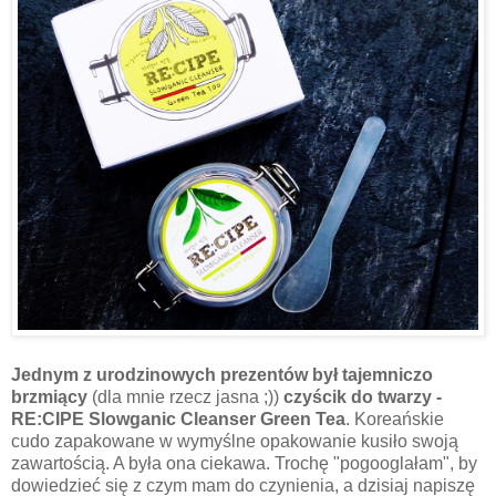
Jednym z urodzinowych prezentów był tajemniczo
brzmiący
(dla mnie rzecz jasna ;))
czyścik do twarzy -
RE:CIPE Slowganic Cleanser Green Tea
. Koreańskie
cudo zapakowane w wymyślne opakowanie kusiło swoją
zawartością. A była ona ciekawa. Trochę "pogooglałam", by
dowiedzieć się z czym mam do czynienia, a dzisiaj napiszę