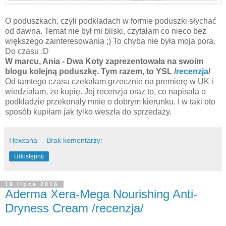
O poduszkach, czyli podkładach w formie poduszki słychać
od dawna. Temat nie był mi bliski, czytałam co nieco bez
większego zainteresowania ;) To chyba nie była moja pora.
Do czasu :D
W marcu, Ania - Dwa Koty zaprezentowała na swoim
blogu kolejną poduszkę. Tym razem, to YSL /
recenzja
/
Od tamtego czasu czekałam grzecznie na premierę w UK i
wiedziałam, że kupię. Jej recenzja oraz to, co napisała o
podkładzie przekonały mnie o dobrym kierunku. I w taki oto
sposób kupiłam jak tylko weszła do sprzedaży.
Hexxana
Brak komentarzy:
Udostępnij
19 lipca 2016
Aderma Xera-Mega Nourishing Anti-
Dryness Cream /recenzja/