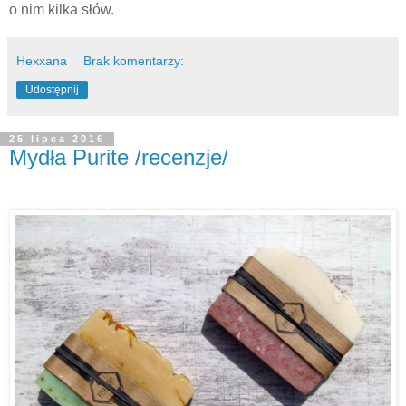
o nim kilka słów.
Hexxana
Brak komentarzy:
Udostępnij
25 lipca 2016
Mydła Purite /recenzje/