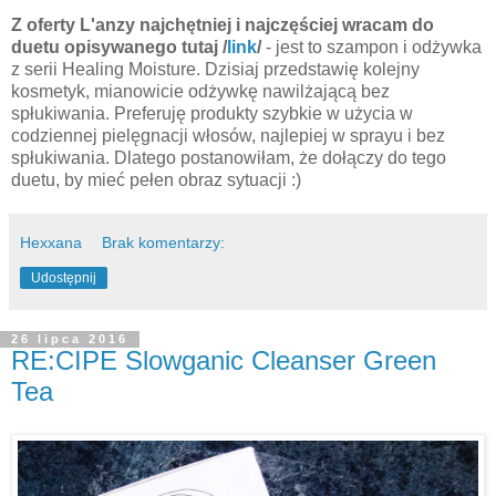
Z oferty L'anzy najchętniej i najczęściej wracam do
duetu opisywanego tutaj /
link
/
- jest to szampon i odżywka
z serii Healing Moisture. Dzisiaj przedstawię kolejny
kosmetyk, mianowicie odżywkę nawilżającą bez
spłukiwania. Preferuję produkty szybkie w użycia w
codziennej pielęgnacji włosów, najlepiej w sprayu i bez
spłukiwania. Dlatego postanowiłam, że dołączy do tego
duetu, by mieć pełen obraz sytuacji :)
Hexxana
Brak komentarzy:
Udostępnij
26 lipca 2016
RE:CIPE Slowganic Cleanser Green
Tea