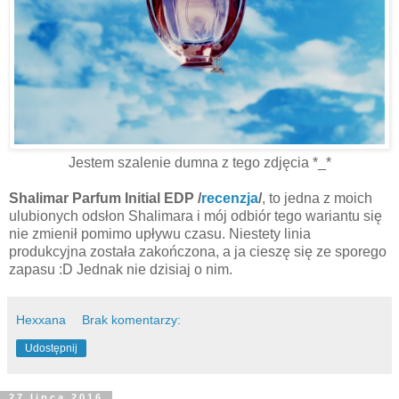
Jestem szalenie dumna z tego zdjęcia *_*
Shalimar Parfum Initial EDP /
recenzja
/
, to jedna z moich
ulubionych odsłon Shalimara i mój odbiór tego wariantu się
nie zmienił pomimo upływu czasu. Niestety linia
produkcyjna została zakończona, a ja cieszę się ze sporego
zapasu :D Jednak nie dzisiaj o nim.
Hexxana
Brak komentarzy:
Udostępnij
27 lipca 2016