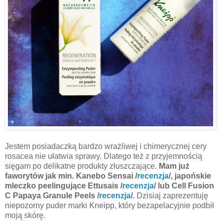
Jestem posiadaczką bardzo wrażliwej i chimerycznej cery
rosacea nie ułatwia sprawy. Dlatego też z przyjemnością
sięgam po delikatne produkty złuszczające.
Mam już
faworytów jak min. Kanebo Sensai /
recenzja
/, japońskie
mleczko peelingujące Ettusais /
recenzja
/ lub Cell Fusion
C Papaya Granule Peels /
recenzja
/.
Dzisiaj zaprezentuję
niepozorny puder marki Kneipp, który bezapelacyjnie podbił
moją skórę.