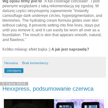
Wg opisu firmy jest to
"A full-coverage concealer".
I pod
pewnymi względami z taką rekomendacją się zgodzę. W
dalszej części otrzymujemy zapewnienie
"
Instantly
camouflage dark undereye circles, hyperpigmentation, and
blemishes.
The hydrating cream formula glides over skin
without caking. It prevents setting into fine lines, stays put
until you remove it, and it can easily be worn all over as a
foundation. The result is skin that appears smooth, natural,
and flawless."
Krótko mówiąc efekt bajka ;)
A jak jest naprawdę?
Hexxana
Brak komentarzy:
Udostępnij
6 lipca 2016
Hexxpress, podsumowanie czerwca