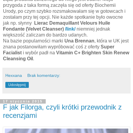
przygoda z taka formą zaczęła się od oferty Biochemii
Urody, po czym szybko rozsmakowałam się w gotowcach i
zostałam przy tej opcji. Nie każde spotkanie było owocne
jak np. słynny
Lierac Demaquillant Velours Huile
Fondante (Velvet Cleanser)
/link/
niemniej jednak
większość zaliczam do bardzo udanych.
Na bazie popularności marki
Una Brennan
, która w UK jest
znana postanowiłam wypróbować coś z oferty
Super
Facialist
i wybór padł na
Vitamin C+ Brighten Skin Renew
Cleansing Oil
.
Hexxana
Brak komentarzy:
Udostępnij
17 stycznia 2015
F jak Filorga, czyli krótki przewodnik z
recenzjami