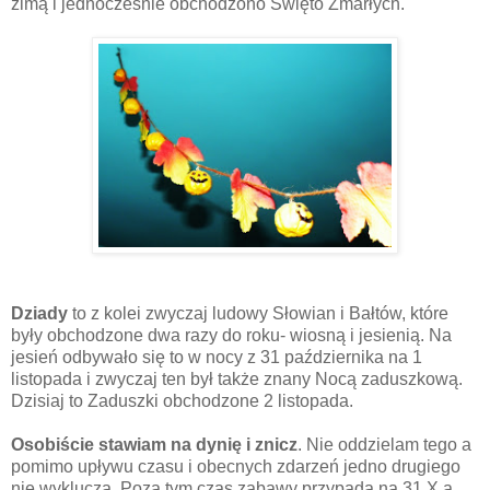
zimą i jednocześnie obchodzono Święto Zmarłych.
Dziady
to z kolei zwyczaj ludowy Słowian i Bałtów, które
były obchodzone dwa razy do roku- wiosną i jesienią. Na
jesień odbywało się to w nocy z 31 października na 1
listopada i zwyczaj ten był także znany Nocą zaduszkową.
Dzisiaj to Zaduszki obchodzone 2 listopada.
Osobiście stawiam na dynię i znicz
. Nie oddzielam tego a
pomimo upływu czasu i obecnych zdarzeń jedno drugiego
nie wyklucza. Poza tym czas zabawy przypada na 31.X a