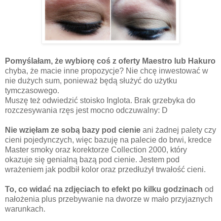
Pomyślałam, że wybiorę coś z oferty Maestro lub Hakuro
chyba, że macie inne propozycje? Nie chcę inwestować w
nie dużych sum, ponieważ będą służyć do użytku
tymczasowego.
Muszę też odwiedzić stoisko Inglota. Brak grzebyka do
rozczesywania rzęs jest mocno odczuwalny: D
Nie wzięłam ze sobą bazy pod cienie
ani żadnej palety czy
cieni pojedynczych, więc bazuję na palecie do brwi, kredce
Master smoky oraz korektorze Collection 2000, który
okazuje się genialną bazą pod cienie. Jestem pod
wrażeniem jak podbił kolor oraz przedłużył trwałość cieni.
To, co widać na zdjęciach to efekt po kilku godzinach
od
nałożenia plus przebywanie na dworze w mało przyjaznych
warunkach.