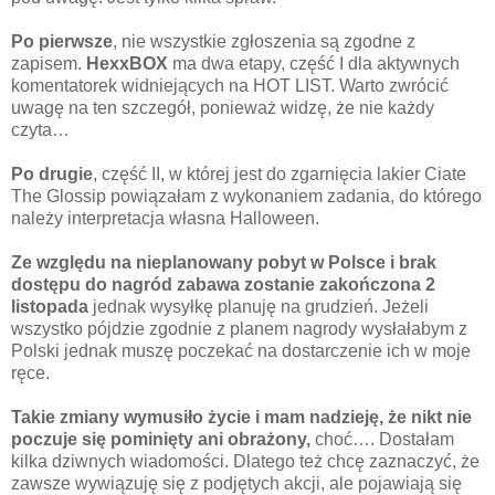
Po pierwsze
, nie wszystkie zgłoszenia są zgodne z
zapisem.
HexxBOX
ma dwa etapy, część I dla aktywnych
komentatorek widniejących na HOT LIST. Warto zwrócić
uwagę na ten szczegół, ponieważ widzę, że nie każdy
czyta…
Po drugie
, część II, w której jest do zgarnięcia lakier Ciate
The Glossip powiązałam z wykonaniem zadania, do którego
należy interpretacja własna Halloween.
Ze względu na nieplanowany pobyt w Polsce i brak
dostępu do nagród zabawa zostanie zakończona 2
listopada
jednak wysyłkę planuję na grudzień. Jeżeli
wszystko pójdzie zgodnie z planem nagrody wysłałabym z
Polski jednak muszę poczekać na dostarczenie ich w moje
ręce.
Takie zmiany wymusiło życie i mam nadzieję, że nikt nie
poczuje się pominięty ani obrażony,
choć…. Dostałam
kilka dziwnych wiadomości. Dlatego też chcę zaznaczyć, że
zawsze wywiązuję się z podjętych akcji, ale pojawiają się