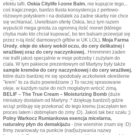
efektu tafli.
Oskia Citylife I-zone Balm
, nie kupujcie tego...
coś tragicznego, bardzo tłusta konsystencja z perłowo-
różowym połyskiem i na dodatek za żadne skarby nie chce
się wchłaniać. Uwielbiam ofertę Oskia, lecz tym razem
wypuścili mega gniota za ogromną ilość monet (którego
chyba mało kto chciał kupować, bo ten balsam przewijał się
przez n-tą ilość darmowych giftów w UK LOL).
Moja Farma
Urody
,
oleje do skory wokół oczu, do cery delikatnej i
wrażliwej oraz do cery naczynkowej
.. Hmmmmm żaden
nie trafił jakoś specjalnie w moje potrzeby i zużyłam do
ciała. W tym pakiecie prezentowym od Martyny były także
sample kremów do cery naczynkowej i do cery wrażliwej
,
które dużo bardziej mi się spodobały aczkolwiek określenie
"krem" to za dużo powiedziane ;) To raczej sprasowane
oleje, w każdym razie do nich mogłabym wrócić zimą.
BELIF – The True Cream – Moisturizing Bomb
(duże
miniatury dostałam od Martyny :* dziękuję bardzo!) gdzie
wciąż próbuję się przekonać do tego kremu (zaczęłam ten
proces latem i dobrnęłam do zimy :D). Jakoś tak bez szału ;)
Polny Warkocz Rumiankowa esencja micelarna,
naturalny płyn do demakijażu
- (nie wiem/nie znam się :D)
firmy zwariowały na punkcie (nad)używania nazwy