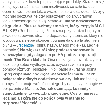
tamtym czasie dużo lepiej działające produkty. Starałam się
z niej wycisnąć maksimum możliwości, co szło bardzo
opornie. Odniosłam także wrażenie, że właściwości HA były
mocniej odczuwalne gdy połączyłam go z wybranym
tonikiem/esencją/mgiełką.
Stanowi udany odświeżacz w
ciągu dnia.
Plus za świetny atomizer, który rozpyla M G I
E Ł K Ę!
(Resibo ucz się! że można przy bardzo bogatym
składzie zapewnić idealnie dopasowany atomizer, który nie
wydobywa z siebie skoncentrowanej dawki a'la strumień
płynu --- /
recenzja
/ Toniku nazywanego mgiełką). Ładnie
pachnie :)
Największą różnicę podczas stosowania
zauważyłam, gdy sięgałam po HA podczas aplikacji
maski The Bean Mahalo
. Ona nie zasycha aż tak szybko,
lecz lubię sobie wydłużyć czas użycia i zwilżam przy
pomocy różnych "psikadeł". No i padło akurat na Josha.
Sprej wspaniale podkręca właściwości maski i takie
połączenie odkryło dodatkowe walory.
Jak można się
domyślić, planuję wrócić do niego, by dalej czynił magię w
połączeniu z Mahalo.
Jednak oceniając kosmetyk
samodzielnie, to wypada przeciętnie. Coś w nim jest,
lecz moja skóra nie do końca była w stanie to
rozpoznać/docenić ;)