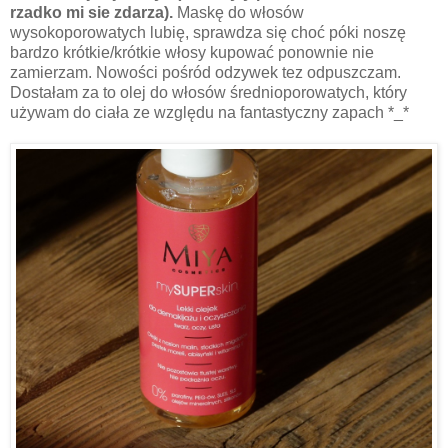
rzadko mi sie zdarza).
Maskę do włosów
wysokoporowatych lubię, sprawdza się choć póki noszę
bardzo krótkie/krótkie włosy kupować ponownie nie
zamierzam. Nowości pośród odzywek tez odpuszczam.
Dostałam za to olej do włosów średnioporowatych, który
używam do ciała ze względu na fantastyczny zapach *_*