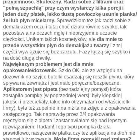
przyjemność. Skuteczny. Radzi sobie z filtrami oraz
"pełną szpachlą" przy czym wystarczy kilka porcji i
jeden duży płatek, lekko tłustą powłoczkę usunie pianka/
żel lub płyn micelarny.
Sprawdziłam tez jak radzi sobie z
demakijażem oczu i tutaj choć działa równie szybko, tak
pozostawia na oczach mgłę i nieprzyjemne uczucie
ciężkości. Unikam takich kosmetyków, ale
dla mnie to
przede wszystkim płyn do demakijażu twarzy
i z tej
części wywiązuje się bez zarzutu. Fazy łączą się szybko i
na dość długą chwilę.
Największym problemem jest dla mnie
opakowanie/dozownik
. Szkło OK, ale ze względu na
dozownik na szyjce butelki osadzają się resztki płynu, który
spływa na zewnątrz i jest mało poręczne/bezpieczne.
Aplikatorem jest pipeta
(beznadziejny pomysł) która
zastąpiła pompkę (w poprzedniej wersji były kiepskiej
jakości i przeciekały, takie info otrzymałam od właścicielki
firmy), była też zupełnie inna niż ta na zdjęciu z opakowania
zastępczego. Tak naprawdę przez 3/4 opakowania
męczyłam się z pipeta i zastanawiałam się nad lepszym
rozwiązaniem. I tadam! Tego typu pompka działa
prawidłowo, nasączenie płatka czy tez aplikacja na dłoń nie
stanowi już wyzwania.
Może firma pomyśli nad zmianą?