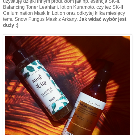
uzyskuję dzięki innym produktom jak np. esencja SK-II,
Balancing Toner Leahlani, lotion Kuramoto, czy też SK-II
Cellumination Mask In Lotion oraz odkrytej kilka miesięcy
temu Snow Fungus Mask z Arkany.
Jak widać wybór jest
duży :)