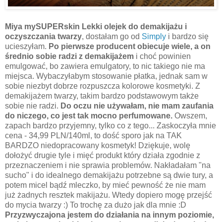
Miya mySUPERskin Lekki olejek do demakijażu i
oczyszczania twarzy
, dostałam go od
Simply
i bardzo się
ucieszyłam.
Po pierwsze producent obiecuje wiele, a on
średnio sobie radzi z demakijażem
i choć powinien
emulgować, bo zawiera emulgatory, to nic takiego nie ma
miejsca. Wybaczyłabym stosowanie płatka, jednak sam w
sobie niezbyt dobrze rozpuszcza kolorowe kosmetyki. Z
demakijażem twarzy, takim bardzo podstawowym także
sobie nie radzi.
Do oczu nie używałam, nie mam zaufania
do niczego, co jest tak mocno perfumowane.
Owszem,
zapach bardzo przyjemny, tylko co z tego... Zaskoczyła mnie
cena - 34,99 PLN/140ml, to dość sporo jak na TAK
BARDZO niedopracowany kosmetyk! Dziękuje, wolę
dołożyć drugie tyle i mięć produkt który działa zgodnie z
przeznaczeniem i nie sprawia problemów. Nakładałam "na
sucho" i do idealnego demakijażu potrzebne są dwie tury, a
potem micel bądź mleczko, by mieć pewność że nie mam
już żadnych resztek makijażu. Wtedy dopiero mogę przejść
do mycia twarzy :) To trochę za dużo jak dla mnie :D
Przyzwyczajona jestem do działania na innym poziomie,