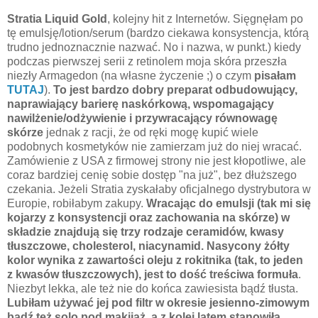
Stratia Liquid Gold
, kolejny hit z Internetów. Sięgnęłam po
tę emulsję/lotion/serum (bardzo ciekawa konsystencja, którą
trudno jednoznacznie nazwać. No i nazwa, w punkt.) kiedy
podczas pierwszej serii z retinolem moja skóra przeszła
niezły Armagedon (na własne życzenie ;) o czym
pisałam
TUTAJ
).
To jest bardzo dobry preparat odbudowujący,
naprawiający barierę naskórkową, wspomagający
nawilżenie/odżywienie i przywracający równowagę
skórze
jednak z racji, że od ręki mogę kupić wiele
podobnych kosmetyków nie zamierzam już do niej wracać.
Zamówienie z USA z firmowej strony nie jest kłopotliwe, ale
coraz bardziej cenię sobie dostęp "na już", bez dłuższego
czekania. Jeżeli Stratia zyskałaby oficjalnego dystrybutora w
Europie, robiłabym zakupy.
Wracając do emulsji (tak mi się
kojarzy z konsystencji oraz zachowania na skórze) w
składzie znajdują się trzy rodzaje ceramidów, kwasy
tłuszczowe, cholesterol, niacynamid. Nasycony żółty
kolor wynika z zawartości oleju z rokitnika (tak, to jeden
z kwasów tłuszczowych), jest to dość treściwa formuła
.
Niezbyt lekka, ale też nie do końca zawiesista bądź tłusta.
Lubiłam używać jej pod filtr w okresie jesienno-zimowym
bądź też solo pod makijaż, a z kolei latem stanowiła