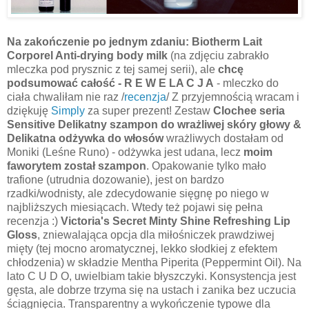
Na zakończenie po jednym zdaniu:
Biotherm Lait
Corporel Anti-drying body milk
(na zdjęciu zabrakło
mleczka pod prysznic z tej samej serii), ale
chcę
podsumować całość - R E W E LA C J A
- mleczko do
ciała chwaliłam nie raz /
recenzja
/ Z przyjemnością wracam i
dziękuję
Simply
za super prezent! Zestaw
Clochee seria
Sensitive Delikatny szampon do wrażliwej skóry głowy &
Delikatna odżywka do włosów
wrażliwych dostałam od
Moniki (Leśne Runo) - odżywka jest udana, lecz
moim
faworytem został szampon
. Opakowanie tylko mało
trafione (utrudnia dozowanie), jest on bardzo
rzadki/wodnisty, ale zdecydowanie sięgnę po niego w
najbliższych miesiącach. Wtedy też pojawi się pełna
recenzja :)
Victoria's Secret Minty Shine Refreshing Lip
Gloss
, zniewalająca opcja dla miłośniczek prawdziwej
mięty (tej mocno aromatycznej, lekko słodkiej z efektem
chłodzenia) w składzie Mentha Piperita (Peppermint Oil). Na
lato C U D O, uwielbiam takie błyszczyki. Konsystencja jest
gęsta, ale dobrze trzyma się na ustach i zanika bez uczucia
ściągnięcia. Transparentny a wykończenie typowe dla