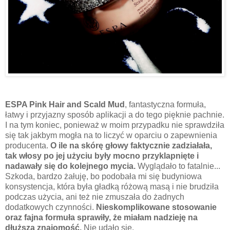
ESPA Pink Hair and Scald Mud
, fantastyczna formuła,
łatwy i przyjazny sposób aplikacji a do tego pięknie pachnie.
I na tym koniec, ponieważ w moim przypadku nie sprawdziła
się tak jakbym mogła na to liczyć w oparciu o zapewnienia
producenta.
O ile na skórę głowy faktycznie zadziałała,
tak włosy po jej użyciu były mocno przyklapnięte i
nadawały się do kolejnego mycia.
Wyglądało to fatalnie...
Szkoda, bardzo żałuję, bo podobała mi się budyniowa
konsystencja, która była gładką różową masą i nie brudziła
podczas użycia, ani też nie zmuszała do żadnych
dodatkowych czynności.
Nieskomplikowane stosowanie
oraz fajna formuła sprawiły, że miałam nadzieję na
dłuższą znajomość.
Nie udało się.