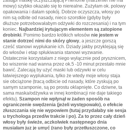
zastąpi maskę oczyszczającą Phenome (marzenie! nie ma
mowy) szybko okazało się to nierealne. Zużyłam ok. polowy
opakowania i dałam spokój. Dobrze oczyszcza, włosy po
nim są odbite od nasady, nieco szorstkie (gdyby były
dłuższe potrzebowałabym odżywki do rozczesania) i na tym
koniec.
Najbardziej irytującym elementem są zatopione
drobinki
. Pomimo bardzo krótkich włosów
nie jestem w
stanie dotrzeć nimi do skóry głowy
, a jeszcze gorszą
cześć stanowi wypłukanie ich. Dziady jakby przyklejają się
do włosów i etap spłukiwania stanowi wyzwanie.
Ostatecznie korzystałam z niego wyłącznie pod prysznicem,
bo wiszenie nad wanna przez ok.5 -10 minut przestało mnie
bawić. Zalecają by użyć maski lub odzywki w celu
łatwiejszego wyplukania, tylko że wtedy moje włosy staja
sie obciążone (tracą odbicie od nasady, które zyskują po
samym szamponie, są po prostu oklapnięte. Co dziwne, ta
sama maska/odżywka w innej kombinacji nie daje takiego
efektu).
Szampon nie wpłynął w żaden sposób na
ograniczenie swędzenia (jeżeli występowało), o efekcie
złuszczania się nie wypowiem (tutaj przydałaby sie sesja
u trychologa przed/w trakcie i po). Za to przez cały dzień
włosy były świeże, aczkolwiek następnego dnia
musiałam juz je umyć (rano były przetłuszczone, co