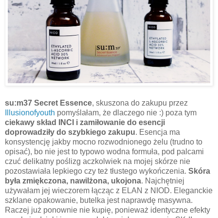
su:m37 Secret Essence
, skuszona do zakupu przez
Illusionofyouth
pomyślałam, że dlaczego nie :) poza tym
ciekawy skład INCI i zamiłowanie do esencji
doprowadziły do szybkiego zakupu
. Esencja ma
konsystencję jakby mocno rozwodnionego żelu (trudno to
opisać), bo nie jest to typowo wodna formuła, pod palcami
czuć delikatny poślizg aczkolwiek na mojej skórze nie
pozostawiała lepkiego czy też tłustego wykończenia.
Skóra
była zmiękczona, nawilżona, ukojona
. Najchętniej
używałam jej wieczorem łącząc z ELAN z NIOD. Eleganckie
szklane opakowanie, butelka jest naprawdę masywna.
Raczej już ponownie nie kupię, ponieważ identyczne efekty