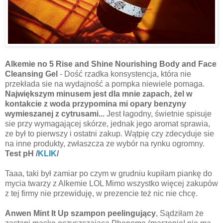
Alkemie no 5 Rise and Shine Nourishing Body and Face
Cleansing Gel
- Dość rzadka konsystencja, która nie
przekłada sie na wydajność a pompka niewiele pomaga.
Największym minusem jest dla mnie zapach, żel w
kontakcie z woda przypomina mi opary benzyny
wymieszanej z cytrusami...
Jest łagodny, świetnie spisuje
sie przy wymagającej skórze, jednak jego aromat sprawia,
ze był to pierwszy i ostatni zakup. Wątpię czy zdecyduje sie
na inne produkty, zwłaszcza ze wybór na rynku ogromny.
Test pH /
KLIK
/
Taaa, taki był zamiar po czym w grudniu kupiłam piankę do
mycia twarzy z Alkemie LOL Mimo wszystko więcej zakupów
z tej firmy nie przewiduję, w prezencie też nic nie chcę.
Anwen Mint It Up szampon
peelingujący
, Sądziłam że