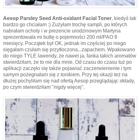
Aesop Parsley Seed Anti-oxidant Facial Toner
, kiedyś tak
bardzo go chciałam :) Zużyłam trochę sampli, po których
nabrałam ochoty i w prezencie urodzinowym Martyna
sprezentowała mi butlę o pojemności 200 ml/PAO 9
miesięcy. Początek był OK, jednak im częściej po niego
sięgałam czułam się przytłoczona...zapachem. Wpakowano
do niego TYLE lawendy, że nawet ja, fanka takich aromatów
stwierdziłam, że to nie dla mnie. Od czasu do czasu tuż po
aplikacji zaczęło się także pojawiać zaczerwienienie i tym
samym pożegnałam się z tonikiem. Przy tej okazji też na
dłużej pochyliłam się nad ofertą Aesop przeglądając składy,
po czym stwierdziłam "nigdy więcej".