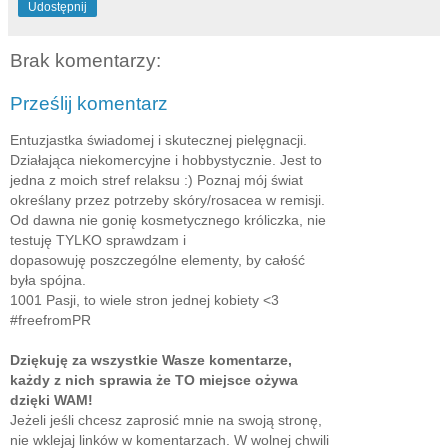
Udostępnij
Brak komentarzy:
Prześlij komentarz
Entuzjastka świadomej i skutecznej pielęgnacji.
Działająca niekomercyjne i hobbystycznie. Jest to
jedna z moich stref relaksu :) Poznaj mój świat
określany przez potrzeby skóry/rosacea w remisji.
Od dawna nie gonię kosmetycznego króliczka, nie
testuję TYLKO sprawdzam i
dopasowuję poszczególne elementy, by całość
była spójna.
1001 Pasji, to wiele stron jednej kobiety <3
#freefromPR
Dziękuję za wszystkie Wasze komentarze,
każdy z nich sprawia że TO miejsce ożywa
dzięki WAM!
Jeżeli jeśli chcesz zaprosić mnie na swoją stronę,
nie wklejaj linków w komentarzach. W wolnej chwili