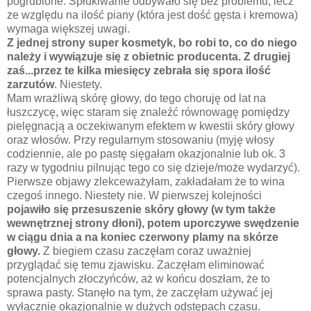
pogrubione. Spłukiwanie odbywało się bez problemu, lecz
ze względu na ilość piany (która jest dość gęsta i kremowa)
wymaga większej uwagi.
Z jednej strony super kosmetyk, bo robi to, co do niego
należy i wywiązuje się z obietnic producenta. Z drugiej
zaś...przez te kilka miesięcy zebrała się spora ilość
zarzutów
. Niestety.
Mam wrażliwą skórę głowy, do tego choruję od lat na
łuszczycę, więc staram się znaleźć równowagę pomiędzy
pielęgnacją a oczekiwanym efektem w kwestii skóry głowy
oraz włosów. Przy regularnym stosowaniu (myję włosy
codziennie, ale po pastę sięgałam okazjonalnie lub ok. 3
razy w tygodniu pilnując tego co się dzieje/może wydarzyć).
Pierwsze objawy zlekceważyłam, zakładałam że to wina
czegoś innego. Niestety nie. W pierwszej kolejności
pojawiło się przesuszenie skóry głowy (w tym także
wewnętrznej strony dłoni), potem uporczywe swędzenie
w ciągu dnia a na koniec czerwony plamy na skórze
głowy.
Z biegiem czasu zaczęłam coraz uważniej
przyglądać się temu zjawisku. Zaczęłam eliminować
potencjalnych złoczyńców, aż w końcu doszłam, że to
sprawa pasty. Stanęło na tym, że zaczęłam używać jej
wyłącznie okazjonalnie w dużych odstępach czasu.