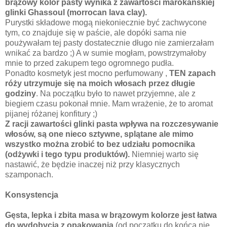
brązowy kolor pasty wynika z zawartości marokańskiej
glinki Ghassoul (morrocan lava clay).
Purystki składowe mogą niekoniecznie być zachwycone
tym, co znajduje się w paście, ale dopóki sama nie
poużywałam tej pasty dostatecznie długo nie zamierzałam
wnikać za bardzo ;) A w sumie mogłam, powstrzymałoby
mnie to przed zakupem tego ogromnego pudła.
Ponadto
kosmetyk jest mocno perfumowany ,
TEN zapach
róży utrzymuje się na moich włosach przez długie
godziny
. Na początku było to nawet przyjemne, ale z
biegiem czasu pokonał mnie. Mam wrażenie, że to aromat
pijanej różanej konfitury ;)
Z racji zawartości glinki pasta wpływa na rozczesywanie
włosów, są one nieco sztywne, splątane ale mimo
wszystko można zrobić to bez udziału pomocnika
(odżywki i tego typu produktów).
Niemniej warto się
nastawić, że będzie inaczej niż przy klasycznych
szamponach.
Konsystencja
Gęsta, lepka i zbita masa w brązowym kolorze jest łatwa
do wydobycia z opakowania
(od początku do końca nie