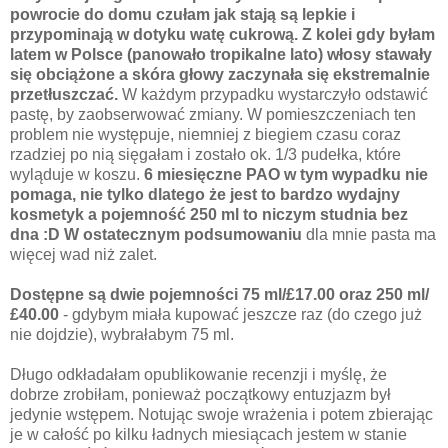
powrocie do domu czułam jak stają są lepkie i
przypominają w dotyku watę cukrową. Z kolei gdy byłam
latem w Polsce (panowało tropikalne lato) włosy stawały
się obciążone a skóra głowy zaczynała się ekstremalnie
przetłuszczać.
W każdym przypadku wystarczyło odstawić
pastę, by zaobserwować zmiany. W pomieszczeniach ten
problem nie występuje, niemniej z biegiem czasu coraz
rzadziej po nią sięgałam i zostało ok. 1/3 pudełka, które
wyląduje w koszu.
6 miesięczne PAO w tym wypadku nie
pomaga, nie tylko dlatego że jest to bardzo wydajny
kosmetyk a pojemność 250 ml to niczym studnia bez
dna :D W ostatecznym podsumowaniu
dla mnie pasta ma
więcej wad niż zalet.
Dostępne są dwie pojemności 75 ml/£17.00 oraz 250 ml/
£40.00
- gdybym miała kupować jeszcze raz (do czego już
nie dojdzie), wybrałabym 75 ml.
Długo odkładałam opublikowanie recenzji i myślę, że
dobrze zrobiłam, ponieważ początkowy entuzjazm był
jedynie wstępem. Notując swoje wrażenia i potem zbierając
je w całość po kilku ładnych miesiącach jestem w stanie