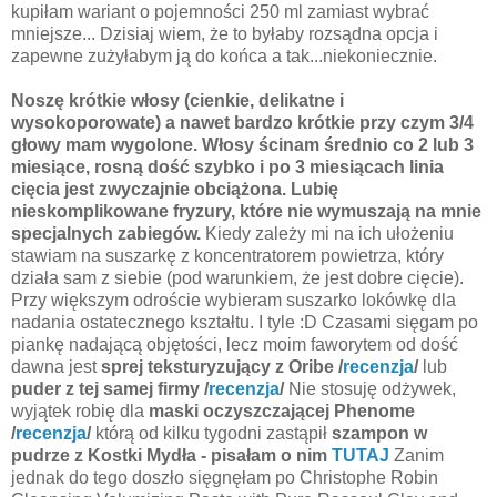
kupiłam wariant o pojemności 250 ml zamiast wybrać
mniejsze... Dzisiaj wiem, że to byłaby rozsądna opcja i
zapewne zużyłabym ją do końca a tak...niekoniecznie.
Noszę krótkie włosy (cienkie, delikatne i
wysokoporowate) a nawet bardzo krótkie przy czym 3/4
głowy mam wygolone. Włosy ścinam średnio co 2 lub 3
miesiące, rosną dość szybko i po 3 miesiącach linia
cięcia jest zwyczajnie obciążona. Lubię
nieskomplikowane fryzury, które nie wymuszają na mnie
specjalnych zabiegów.
Kiedy zależy mi na ich ułożeniu
stawiam na suszarkę z koncentratorem powietrza, który
działa sam z siebie (pod warunkiem, że jest dobre cięcie).
Przy większym odroście wybieram suszarko lokówkę dla
nadania ostatecznego kształtu. I tyle :D Czasami sięgam po
piankę nadającą objętości, lecz moim faworytem od dość
dawna jest
sprej teksturyzujący z Oribe /
recenzja
/
lub
puder z tej samej firmy /
recenzja
/
Nie stosuję odżywek,
wyjątek robię dla
maski oczyszczającej Phenome
/
recenzja
/
którą od kilku tygodni zastąpił
szampon w
pudrze z Kostki Mydła - pisałam o nim
TUTAJ
Zanim
jednak do tego doszło sięgnęłam po Christophe Robin