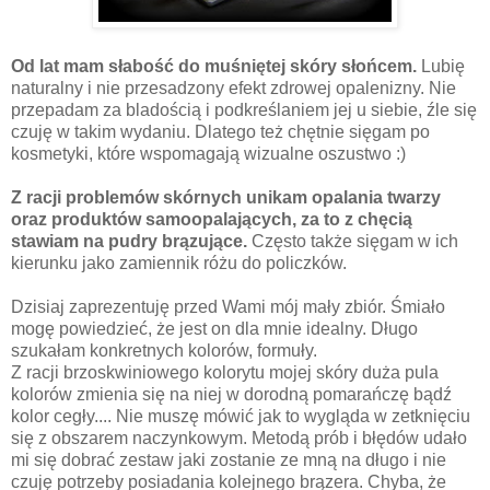
Od lat mam słabość do muśniętej skóry słońcem.
Lubię
naturalny i nie przesadzony efekt zdrowej opalenizny. Nie
przepadam za bladością i podkreślaniem jej u siebie, źle się
czuję w takim wydaniu. Dlatego też chętnie sięgam po
kosmetyki, które wspomagają wizualne oszustwo :)
Z racji problemów skórnych unikam opalania twarzy
oraz produktów samoopalających, za to z chęcią
stawiam na pudry brązujące.
Często także sięgam w ich
kierunku jako zamiennik różu do policzków.
Dzisiaj zaprezentuję przed Wami mój mały zbiór. Śmiało
mogę powiedzieć, że jest on dla mnie idealny. Długo
szukałam konkretnych kolorów, formuły.
Z racji brzoskwiniowego kolorytu mojej skóry duża pula
kolorów zmienia się na niej w dorodną pomarańczę bądź
kolor cegły.... Nie muszę mówić jak to wygląda w zetknięciu
się z obszarem naczynkowym. Metodą prób i błędów udało
mi się dobrać zestaw jaki zostanie ze mną na długo i nie
czuję potrzeby posiadania kolejnego brązera. Chyba, że