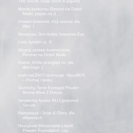
The Secret Soap Store w pigułce
Wyniki konkursu Rimmel na Dzień
Matki, piątek na d...
Ostatni dzwonek, trzy szanse dla
Was :)
Neostrata Skin Active Intensive Eye
Lista życzeń cz. V
Wygraj zestaw kosmetyków
Rimmel na Dzień Matki
Avene, krótki przegląd co, jak,
dlaczego :)
srebrnaLENTI recenzuje -HexxBOX
– Poznaj i testuj ...
Givenchy Terre Exotique Pouder
Bonne Mine 2 Douce ...
Sesderma Azelac RU Liposomal
Serum
Illamasqua i Soap & Glory, dla
aktywnych
Hourglass Immaculate Liquid
Powder Foundation, czy...