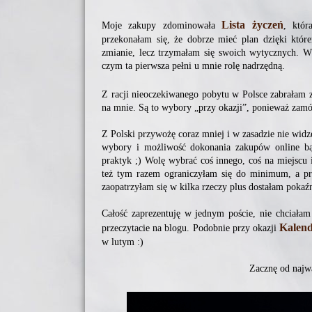
Lista życzeń
Moje zakupy zdominowała
, któr
przekonałam się, że dobrze mieć plan dzięki któ
zmianie, lecz trzymałam się swoich wytycznych. W 
czym ta pierwsza pełni u mnie rolę nadrzędną.
Z racji nieoczekiwanego pobytu w Polsce zabrałam ze
na mnie. Są to wybory „przy okazji”, ponieważ zam
Z Polski przywożę coraz mniej i w zasadzie nie wid
wybory i możliwość dokonania zakupów online bą
praktyk ;) Wolę wybrać coś innego, coś na miejscu 
też tym razem ograniczyłam się do minimum, a pr
zaopatrzyłam się w kilka rzeczy plus dostałam pokaź
Całość zaprezentuję w jednym poście, nie chciałam
Kalend
przeczytacie na blogu. Podobnie przy okazji
w lutym :)
Zacznę od najwa