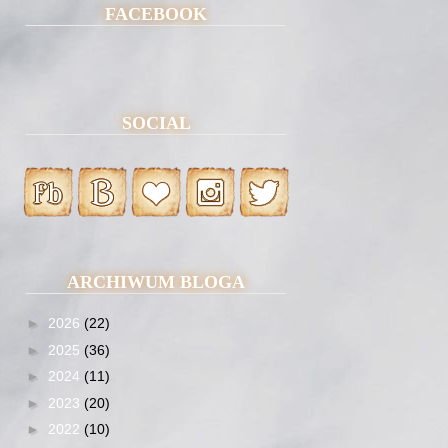
FACEBOOK
SOCIAL
ARCHIWUM BLOGA
►
2026
(22)
►
2025
(36)
►
2024
(11)
►
2023
(20)
►
2022
(10)