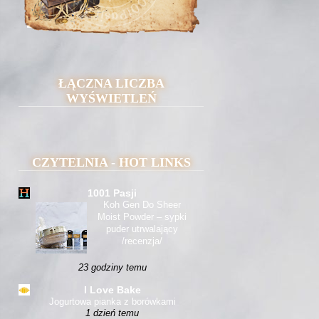
ŁĄCZNA LICZBA
WYŚWIETLEŃ
CZYTELNIA - HOT LINKS
1001 Pasji
Koh Gen Do Sheer
Moist Powder – sypki
puder utrwalający
/recenzja/
23 godziny temu
I Love Bake
Jogurtowa pianka z borówkami
1 dzień temu