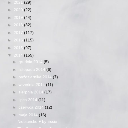
►
2021
(29)
►
2020
(22)
►
2019
(44)
►
2018
(32)
►
2017
(117)
►
2016
(115)
►
2015
(97)
▼
2014
(155)
►
grudnia 2014
(5)
►
listopada 2014
(6)
►
października 2014
(7)
►
września 2014
(11)
►
sierpnia 2014
(17)
►
lipca 2014
(11)
►
czerwca 2014
(12)
▼
maja 2014
(16)
Niebiańsko ♥ by Essie