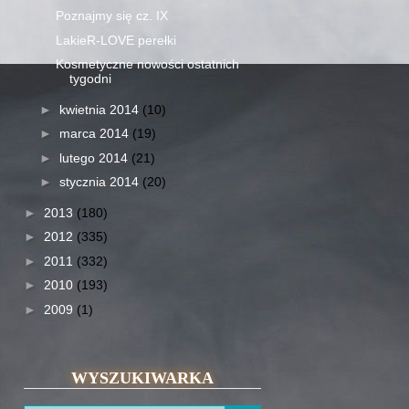
Poznajmy się cz. IX
LakieR-LOVE perełki
Kosmetyczne nowości ostatnich
tygodni
►
kwietnia 2014
(10)
►
marca 2014
(19)
►
lutego 2014
(21)
►
stycznia 2014
(20)
►
2013
(180)
►
2012
(335)
►
2011
(332)
►
2010
(193)
►
2009
(1)
WYSZUKIWARKA