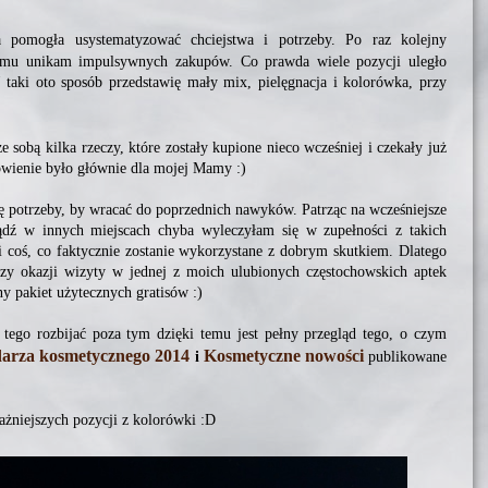
a pomogła usystematyzować chciejstwa i potrzeby. Po raz kolejny
remu unikam impulsywnych zakupów. Co prawda wiele pozycji uległo
taki oto sposób przedstawię mały mix, pielęgnacja i kolorówka, przy
 sobą kilka rzeczy, które zostały kupione nieco wcześniej i czekały już
ówienie było głównie dla mojej Mamy :)
zę potrzeby, by wracać do poprzednich nawyków. Patrząc na wcześniejsze
dź w innych miejscach chyba wyleczyłam się w zupełności z takich
i coś, co faktycznie zostanie wykorzystane z dobrym skutkiem. Dlatego
zy okazji wizyty w jednej z moich ulubionych częstochowskich aptek
ny pakiet użytecznych gratisów :)
 tego rozbijać poza tym dzięki temu jest pełny przegląd tego, o czym
arza kosmetycznego 2014
Kosmetyczne nowości
i
publikowane
żniejszych pozycji z kolorówki :D