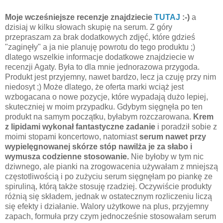
Moje wcześniejsze recenzje znajdziecie
TUTAJ
:-)
a
dzisiaj w kilku słowach skupię na serum. Z góry
przepraszam za brak dodatkowych zdjęć, które gdzieś
"zaginęły" a ja nie planuję powrotu do tego produktu ;)
dlatego wszelkie informacje dodatkowe znajdziecie w
recenzji Agaty. Była to dla mnie jednorazowa przygoda.
Produkt jest przyjemny, nawet bardzo, lecz ja czuję przy nim
niedosyt ;) Może dlatego, że oferta marki wciąż jest
wzbogacana o nowe pozycje, które wypadają dużo lepiej,
skuteczniej w moim przypadku. Gdybym sięgnęła po ten
produkt na samym początku, byłabym rozczarowana.
Krem
z lipidami wykonał fantastyczne zadanie
i poradził sobie z
moimi stopami koncertowo, natomiast
serum nawet przy
wypielęgnowanej skórze stóp nawilża je za słabo i
wymusza codzienne stosowanie.
Nie byłoby w tym nic
dziwnego, ale pianki na zrogowacenia używałam z mniejszą
częstotliwością i po zużyciu serum sięgnęłam po piankę ze
spiruliną, którą także stosuję rzadziej. Oczywiście produkty
różnią się składem, jednak w ostatecznym rozliczeniu liczą
się efekty i działanie. Walory użytkowe na plus, przyjemny
zapach, formuła przy czym jednocześnie stosowałam serum