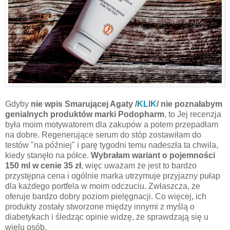
Gdyby
nie wpis Smarującej Agaty /
KLIK
/ nie poznałabym
genialnych produktów marki Podopharm
, to Jej recenzja
była moim motywatorem dla zakupów a potem przepadłam
na dobre. Regenerujące serum do stóp zostawiłam do
testów "na później" i parę tygodni temu nadeszła ta chwila,
kiedy stanęło na półce.
Wybrałam wariant o pojemności
150 ml w cenie 35 zł
, więc uważam że jest to bardzo
przystępna cena i ogólnie marka utrzymuje przyjazny pułap
dla każdego portfela w moim odczuciu. Zwłaszcza, że
oferuje bardzo dobry poziom pielęgnacji. Co więcej, ich
produkty zostały stworzone między innymi z myślą o
diabetykach i śledząc opinie widzę, że sprawdzają się u
wielu osób.