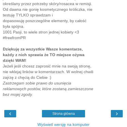
określany przez potrzeby skóry/rosacea w remisji.
Od dawna nie gonię kosmetycznego króliczka, nie
testuję TYLKO sprawdzam i
dopasowuję poszczególne elementy, by całość
była spójna.
1001 Pasji, to wiele stron jednej kobiety <3
#freefromPR
Dziękuję za wszystkie Wasze komentarze,
każdy z nich sprawia że TO miejsce ożywa
dzięki WAM!
Jeżeli jeśli chcesz zaprosić mnie na swoją stronę,
nie wklejaj linków w komentarzach. W wolnej chwili
zajrzę z chęcią do Ciebie :)
Zastrzegam sobie prawo do usunięcia
reklamowych postów, które zostaną zamieszczone
bez mojej zgody.
‹
›
Strona główna
Wyświetl wersję na komputer