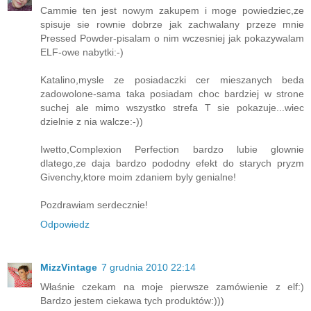
Cammie ten jest nowym zakupem i moge powiedziec,ze
spisuje sie rownie dobrze jak zachwalany przeze mnie
Pressed Powder-pisalam o nim wczesniej jak pokazywalam
ELF-owe nabytki:-)
Katalino,mysle ze posiadaczki cer mieszanych beda
zadowolone-sama taka posiadam choc bardziej w strone
suchej ale mimo wszystko strefa T sie pokazuje...wiec
dzielnie z nia walcze:-))
Iwetto,Complexion Perfection bardzo lubie glownie
dlatego,ze daja bardzo pododny efekt do starych pryzm
Givenchy,ktore moim zdaniem byly genialne!
Pozdrawiam serdecznie!
Odpowiedz
MizzVintage
7 grudnia 2010 22:14
Właśnie czekam na moje pierwsze zamówienie z elf:)
Bardzo jestem ciekawa tych produktów:)))