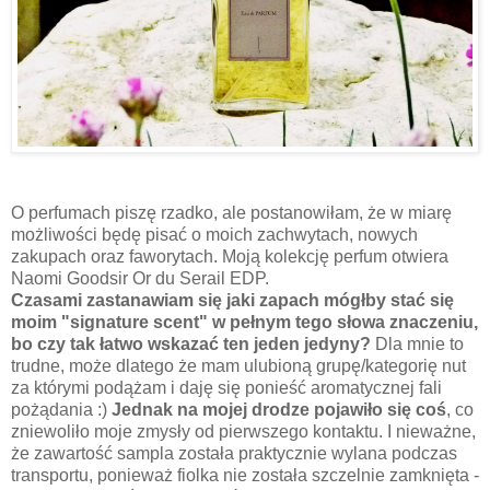
O perfumach piszę rzadko, ale postanowiłam, że w miarę
możliwości będę pisać o moich zachwytach, nowych
zakupach oraz faworytach. Moją kolekcję perfum otwiera
Naomi Goodsir Or du Serail EDP.
Czasami zastanawiam się jaki zapach mógłby stać się
moim "signature scent" w pełnym tego słowa znaczeniu,
bo czy
tak łatwo wskazać ten jeden jedyny?
Dla mnie to
trudne, może dlatego że mam ulubioną grupę/kategorię nut
za którymi podążam i daję się ponieść aromatycznej fali
pożądania :)
Jednak na mojej drodze pojawiło się coś
, co
zniewoliło moje zmysły od pierwszego kontaktu. I nieważne,
że zawartość sampla została praktycznie wylana podczas
transportu, ponieważ fiolka nie została szczelnie zamknięta -