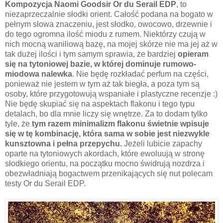
Kompozycja Naomi Goodsir Or du Serail EDP
, to
niezaprzeczalnie słodki orient. Całość podana na bogato w
pełnym słowa znaczeniu, jest słodko, owocowo, drzewnie i
do tego ogromna ilość miodu z rumem. Niektórzy czują w
nich mocną waniliową bazę, na mojej skórze nie ma jej aż w
tak dużej ilości i tym samym sprawia, że bardziej
opieram
się na tytoniowej bazie, w której dominuje rumowo-
miodowa nalewka
. Nie będę rozkładać perfum na części,
ponieważ nie jestem w tym aż tak biegła, a poza tym są
osoby, które przygotowują wspaniałe i plastyczne recenzje :)
Nie będę skupiać się na aspektach flakonu i tego typu
detalach, bo dla mnie liczy się wnętrze. Za to dodam tylko
tyle, że
tym razem minimalizm flakonu świetnie wpisuje
się w tę kombinację, która sama w sobie jest niezwykle
kunsztowna i pełna przepychu.
Jeżeli lubicie zapachy
oparte na tytoniowych akordach, które ewoluują w stronę
słodkiego orientu, na początku mocno świdrują nozdrza i
obezwładniają bogactwem przenikających się nut polecam
testy Or du Serail EDP.