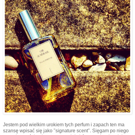
Jestem pod wielkim urokiem tych perfum i zapach ten ma
szansę wpisać się jako "signature scent". Sięgam po niego