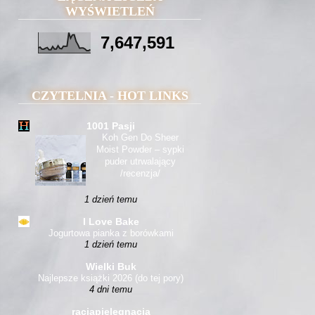
WYŚWIETLEŃ
7,647,591
CZYTELNIA - HOT LINKS
1001 Pasji
Koh Gen Do Sheer
Moist Powder – sypki
puder utrwalający
/recenzja/
1 dzień temu
I Love Bake
Jogurtowa pianka z borówkami
1 dzień temu
Wielki Buk
Najlepsze książki 2026 (do tej pory)
4 dni temu
racjapielegnacja