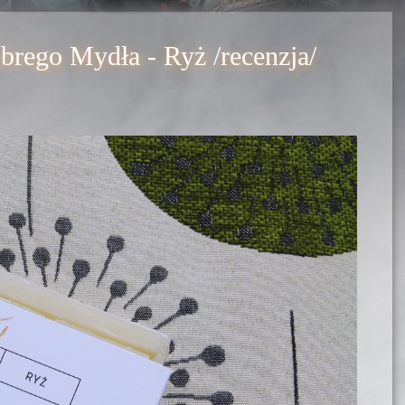
brego Mydła - Ryż /recenzja/