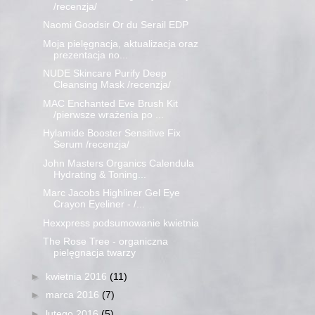
/recenzja/
Naomi Goodsir Or du Serail EDP
Moja pielęgnacja, aktualizacja oraz
prezentacja no...
NUDE Skincare Purify Deep
Cleansing Mask /recenzja/
MAC Enchanted Eve Brush Kit
/pierwsze wrażenia po ...
Hylamide Booster Sensitive Fix
Serum /recenzja/
John Masters Organics Calendula
Hydrating & Toning...
Marc Jacobs Highliner Gel Eye
Crayon Eyeliner - /...
Hexxpress podsumowanie kwietnia
The Rose Tree - organiczna
pielęgnacja twarzy
►
kwietnia 2016
(11)
►
marca 2016
(7)
►
lutego 2016
(5)