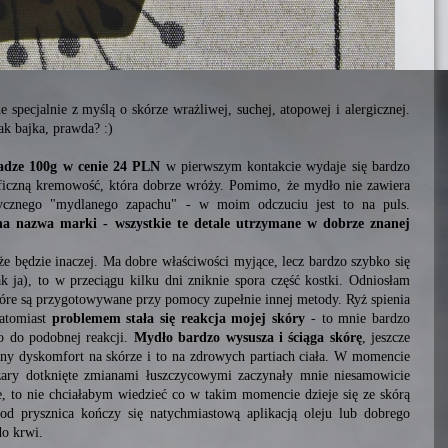
specjalnie z myślą o skórze wrażliwej, suchej, atopowej i alergicznej.
k bajka, prawda? :)
adze 100g w cenie 24 PLN
w pierwszym kontakcie wydaje się bardzo
ficzną kremowość, która dobrze wróży. Pomimo, że mydło nie zawiera
tycznego "mydlanego zapachu" - w moim odczuciu jest to na puls.
ona nazwa marki - wszystkie te detale utrzymane w dobrze znanej
 że będzie inaczej. Ma dobre właściwości myjące, lecz bardzo szybko się
ak ja), to w przeciągu kilku dni zniknie spora część kostki. Odniosłam
które są przygotowywane przy pomocy zupełnie innej metody. Ryż spienia
atomiast
problemem stała się reakcja mojej skóry
- to mnie bardzo
o do podobnej reakcji.
Mydło bardzo wysusza i ściąga skórę
, jeszcze
ny dyskomfort na skórze i to na zdrowych partiach ciała. W momencie
bszary dotknięte zmianami łuszczycowymi zaczynały mnie niesamowicie
e, to nie chciałabym wiedzieć co w takim momencie dzieje się ze skórą
 prysznica kończy się natychmiastową aplikacją oleju lub dobrego
do krwi.