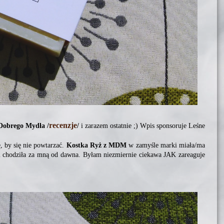
recenzje
Dobrego Mydła /
/
i zarazem ostatnie ;) Wpis sponsoruje Leśne
, by się nie powtarzać.
Kostka Ryż z MDM
w zamyśle marki miała/ma
i chodziła za mną od dawna. Byłam niezmiernie ciekawa JAK zareaguje