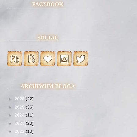
FACEBOOK
SOCIAL
ARCHIWUM BLOGA
►
2026
(22)
►
2025
(36)
►
2024
(11)
►
2023
(20)
►
2022
(10)