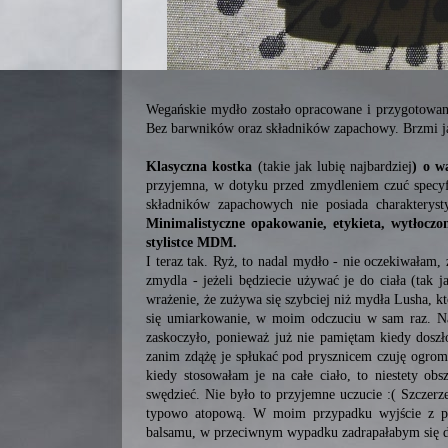
Wegańskie mydło zostało opracowane i przygotowane 
Bez barwników oraz składników zapachowy. Brzmi ja
Klasyczna kostka
(takie jak lubię najbardziej
) o w
przyjemna, w dotyku przed zmydleniem czuć specy
składników zapachowych nie posiada charakterys
Minimalistyczne opakowanie, etykieta, wytłocz
stylistce MDM.
I teraz tak. Ryż, to nadal mydło - nie oczekiwałam,
zmydla - jeżeli będziecie używać je do ciała (tak j
wrażenie, że zużywa się szybciej niż mydła Lusha, 
się umiarkowanie, w moim odczuciu w sam raz. N
zaskoczyło, ponieważ już nie pamiętam kiedy doszł
zanim zdążę je spłukać pod prysznicem czuję ogrom
kiedy stosowałam je na całe ciało, to niestety o
swędzieć. Nie było to przyjemne uczucie :( Szczerz
typowo atopową. W moim przypadku wyjście z pod
balsamu, w przeciwnym wypadku zadrapałabym się 