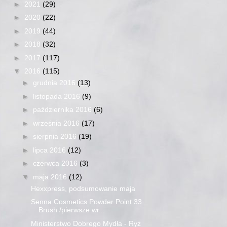
►
2021
(29)
►
2020
(22)
►
2019
(44)
►
2018
(32)
►
2017
(117)
▼
2016
(115)
►
grudnia 2016
(13)
►
listopada 2016
(9)
►
października 2016
(6)
►
września 2016
(17)
►
sierpnia 2016
(19)
►
lipca 2016
(12)
►
czerwca 2016
(3)
▼
maja 2016
(12)
Hexxpress, podsumowanie maja
Senna Cosmetics Powder Point 33
Brush /pierwsze wr...
Ministerstwo Dobrego Mydła - Ryż