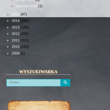
►
stycznia 2016
(1)
►
2015
(97)
►
2014
(155)
►
2013
(180)
►
2012
(335)
►
2011
(332)
►
2010
(193)
►
2009
(1)
WYSZUKIWARKA