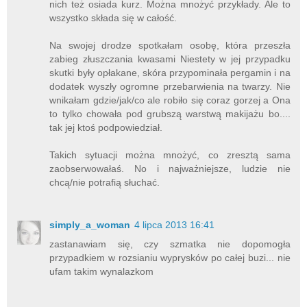
nich też osiada kurz. Można mnożyć przykłady. Ale to
wszystko składa się w całość.
Na swojej drodze spotkałam osobę, która przeszła
zabieg złuszczania kwasami Niestety w jej przypadku
skutki były opłakane, skóra przypominała pergamin i na
dodatek wyszły ogromne przebarwienia na twarzy. Nie
wnikałam gdzie/jak/co ale robiło się coraz gorzej a Ona
to tylko chowała pod grubszą warstwą makijażu bo....
tak jej ktoś podpowiedział.
Takich sytuacji można mnożyć, co zresztą sama
zaobserwowałaś. No i najważniejsze, ludzie nie
chcą/nie potrafią słuchać.
simply_a_woman
4 lipca 2013 16:41
zastanawiam się, czy szmatka nie dopomogła
przypadkiem w rozsianiu wyprysków po całej buzi... nie
ufam takim wynalazkom