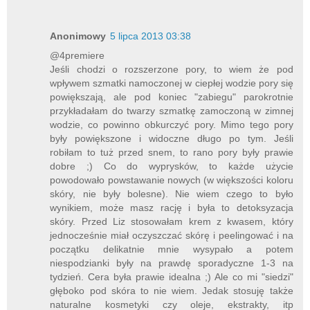
Anonimowy
5 lipca 2013 03:38
@4premiere
Jeśli chodzi o rozszerzone pory, to wiem że pod
wpływem szmatki namoczonej w ciepłej wodzie pory się
powiększają, ale pod koniec "zabiegu" parokrotnie
przykładałam do twarzy szmatkę zamoczoną w zimnej
wodzie, co powinno obkurczyć pory. Mimo tego pory
były powiększone i widoczne długo po tym. Jeśli
robiłam to tuż przed snem, to rano pory były prawie
dobre ;) Co do wyprysków, to każde użycie
powodowało powstawanie nowych (w większości koloru
skóry, nie były bolesne). Nie wiem czego to było
wynikiem, może masz rację i była to detoksyzacja
skóry. Przed Liz stosowałam krem z kwasem, który
jednocześnie miał oczyszczać skórę i peelingować i na
początku delikatnie mnie wysypało a potem
niespodzianki były na prawdę sporadyczne 1-3 na
tydzień. Cera była prawie idealna ;) Ale co mi "siedzi"
głęboko pod skóra to nie wiem. Jedak stosuję także
naturalne kosmetyki czy oleje, ekstrakty, itp