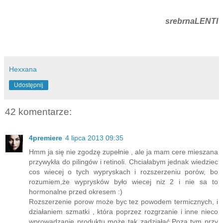
srebrnaLENTI
Hexxana
Udostępnij
42 komentarze:
4premiere
4 lipca 2013 09:35
Hmm ja się nie zgodzę zupełnie , ale ja mam cere mieszana
przywykła do pilingów i retinoli. Chciałabym jednak wiedziec
cos wiecej o tych wypryskach i rozszerzeniu porów, bo
rozumiem,że wyprysków było wiecej niz 2 i nie sa to
hormonalne przed okresem :)
Rozszerzenie porow może byc tez powodem termicznych, i
działaniem szmatki , która poprzez rozgrzanie i inne nieco
wprowadzanie produktu może tak zadziałać.Poza tym przy