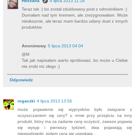
Hexxana
4 lipca 2013 11:18
Teraz tak :) bo został zdublowany post z odnośnikiem :)
Dumałam nad tym kremem, ale zrezygnowałam. Może
niesłusznie, ale teraz mam bardzo udany duet z innych
produktów.
Anonimowy
5 lipca 2013 04:04
@M
Tak jak napisałam warto spróbować, bo może u Ciebie
nie zrobi nic złego ;)
Odpowiedz
rogaczki
4 lipca 2013 13:56
może pojawienie się wyprysków było związane z
oczyszczaniem się cery? u mnie przy przejściu na inny
produkt, który ma za zadanie cerę oczyścić, zawsze pojawia
się wysyp i pierwszy tydzień, dwa pojawiają się
niespodzianki. potem cera się uspokaja...