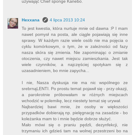
używająć Chief sponge Kanebo.
Hexxana
4 lipca 2013 10:24
To jest kwestia, która nurtuje mnie od dawna :P I mam
nawet pomysł na posta, ale ciągle pojawiają się inne
sprawy. W każdym razie wiele osób nie ma pojęcia o
cyklu komórkowym, o tym, że w zależności od fazy
nasza skóra się zmienia. Nie zapominając o zmianie
otoczenia, czy nawet miejscu zamieszkania. Jest tak
wiele czynników, a najczęściej spotykam się z
uzasadnieniem, bo mnie zapycha...
I nie, Nasza dyskusja nie ma nic wspólnego ze
srebrnąLENTI. Po prostu temat pojawił się - przy okazji,
a parokrotnie próbowałam w różnych miejscach
wchodzić w polemikę, lecz niestety temat się urywał.
Najbardziej bawi mnie, że osoby w większości
przypadków dobierają np. pielęgnację na zasadzie - bo
koleżanka mam to i mnie będzie dobrze służyć.
Mało mówi się o praniu pędzli, dezynfekcji, nie
trzymaniu ich gdzieś tam na wolnej przestrzeni bo na