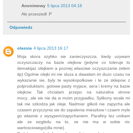
Anonimowy
5 lipca 2013 04:18
Ale przeszedł :P
Odpowiedz
olassia
4 lipca 2013 16:17
Moja skora szybko sie zanieczyszcza, kiedy uzywam
oczyszczaczy na bazie olejkow (jedyne co toleruje to
demakijaz olejkiem a pozniej wlasciwe oczyszczanie zelem
itp) Ogolnie olejki mi nie sluza a dawalam im duzo czasu na
wykazanie sie, byly te wysokopolkowe i te ze sklepow z
polproduktami, gotowe pasty myjace, sera i kremy na bazie
olejkow. Tak chcialam przejsc na naturalna strone
mocy...ale sie nie da w moim przypadku. Sylikony wcale mi
tak nie szkodza jak oleje. Nadmiar glikoli nie zapycha ale
czasem przyczynia sie do zapalenia mieszkow i czaem myle
go wlasnie z wysypem/zapychaniem. Parafiny tez unikam
ale ze wzgledu na to, ze nie ma w sobie nic
wartosciowego(dla mnie).