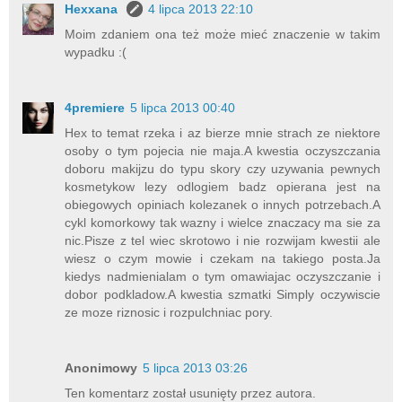
Hexxana
4 lipca 2013 22:10
Moim zdaniem ona też może mieć znaczenie w takim
wypadku :(
4premiere
5 lipca 2013 00:40
Hex to temat rzeka i az bierze mnie strach ze niektore
osoby o tym pojecia nie maja.A kwestia oczyszczania
doboru makijzu do typu skory czy uzywania pewnych
kosmetykow lezy odlogiem badz opierana jest na
obiegowych opiniach kolezanek o innych potrzebach.A
cykl komorkowy tak wazny i wielce znaczacy ma sie za
nic.Pisze z tel wiec skrotowo i nie rozwijam kwestii ale
wiesz o czym mowie i czekam na takiego posta.Ja
kiedys nadmienialam o tym omawiajac oczyszczanie i
dobor podkladow.A kwestia szmatki Simply oczywiscie
ze moze riznosic i rozpulchniac pory.
Anonimowy
5 lipca 2013 03:26
Ten komentarz został usunięty przez autora.