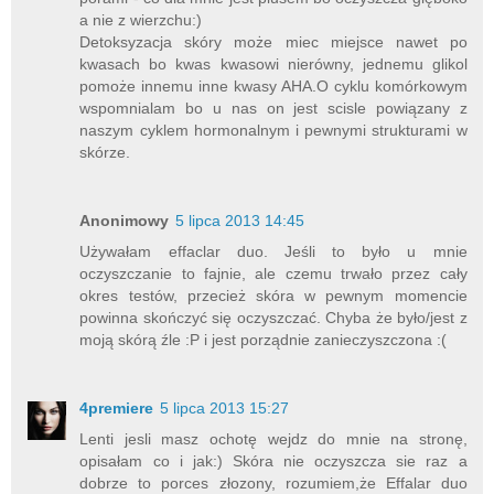
a nie z wierzchu:)
Detoksyzacja skóry może miec miejsce nawet po
kwasach bo kwas kwasowi nierówny, jednemu glikol
pomoże innemu inne kwasy AHA.O cyklu komórkowym
wspomnialam bo u nas on jest scisle powiązany z
naszym cyklem hormonalnym i pewnymi strukturami w
skórze.
Anonimowy
5 lipca 2013 14:45
Używałam effaclar duo. Jeśli to było u mnie
oczyszczanie to fajnie, ale czemu trwało przez cały
okres testów, przecież skóra w pewnym momencie
powinna skończyć się oczyszczać. Chyba że było/jest z
moją skórą źle :P i jest porządnie zanieczyszczona :(
4premiere
5 lipca 2013 15:27
Lenti jesli masz ochotę wejdz do mnie na stronę,
opisałam co i jak:) Skóra nie oczyszcza sie raz a
dobrze to porces złozony, rozumiem,że Effalar duo