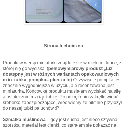
Strona techniczna
Produkt w wersji miniaturki znajduje się w miękkiej tubce, z
której się go wyciska. (
pełnowymiarowy produkt „Liz”
dostępny jest w różnych wariantach opakowaniowych
m.in. tubka, pompka– plus za to
).Oczywiście pompka jest
znacznie wygodniejsza w użyciu, ale recenzowana jest
miniaturka. Końcówkę produktu musiałam wyciskać na siłę
a ostatecznie rozciąć tubkę. Po odkręceniu zakrętki widać
sreberko zabezpieczające, wiec wiemy że nikt nie przyłożył
do naszej tubki paluchów ;P
Szmatka muślinowa
– gdy jest sucha jest nieco sztywna i
szorstka, materiał jest cienki, co starałam się pokazać na