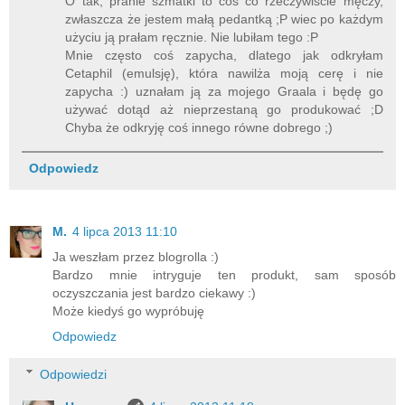
O tak, pranie szmatki to coś co rzeczywiście męczy,
zwłaszcza że jestem małą pedantką ;P wiec po każdym
użyciu ją prałam ręcznie. Nie lubiłam tego :P
Mnie często coś zapycha, dlatego jak odkryłam
Cetaphil (emulsję), która nawilża moją cerę i nie
zapycha :) uznałam ją za mojego Graala i będę go
używać dotąd aż nieprzestaną go produkować ;D
Chyba że odkryję coś innego równe dobrego ;)
Odpowiedz
M.
4 lipca 2013 11:10
Ja weszłam przez blogrolla :)
Bardzo mnie intryguje ten produkt, sam sposób
oczyszczania jest bardzo ciekawy :)
Może kiedyś go wypróbuję
Odpowiedz
Odpowiedzi