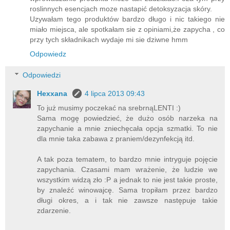
roslinnych esencjach moze nastapić detoksyzacja skóry.
Uzywałam tego produktów bardzo długo i nic takiego nie
miało miejsca, ale spotkałam sie z opiniami,że zapycha , co
przy tych składnikach wydaje mi sie dziwne hmm
Odpowiedz
Odpowiedzi
Hexxana
4 lipca 2013 09:43
To już musimy poczekać na srebrnąLENTI :)
Sama mogę powiedzieć, że dużo osób narzeka na
zapychanie a mnie zniechęcała opcja szmatki. To nie
dla mnie taka zabawa z praniem/dezynfekcją itd.
A tak poza tematem, to bardzo mnie intryguje pojęcie
zapychania. Czasami mam wrażenie, że ludzie we
wszystkim widzą zło :P a jednak to nie jest takie proste,
by znaleźć winowajcę. Sama tropiłam przez bardzo
długi okres, a i tak nie zawsze następuje takie
zdarzenie.