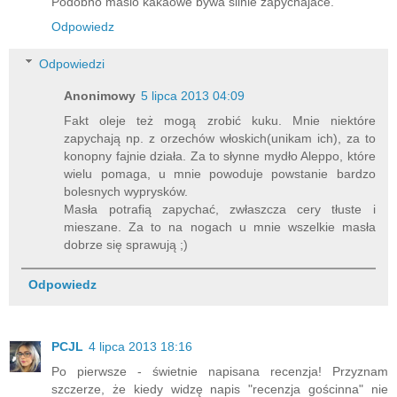
Podobno maslo kakaowe bywa silnie zapychajace.
Odpowiedz
Odpowiedzi
Anonimowy
5 lipca 2013 04:09
Fakt oleje też mogą zrobić kuku. Mnie niektóre
zapychają np. z orzechów włoskich(unikam ich), za to
konopny fajnie działa. Za to słynne mydło Aleppo, które
wielu pomaga, u mnie powoduje powstanie bardzo
bolesnych wyprysków.
Masła potrafią zapychać, zwłaszcza cery tłuste i
mieszane. Za to na nogach u mnie wszelkie masła
dobrze się sprawują ;)
Odpowiedz
PCJL
4 lipca 2013 18:16
Po pierwsze - świetnie napisana recenzja! Przyznam
szczerze, że kiedy widzę napis "recenzja gościnna" nie