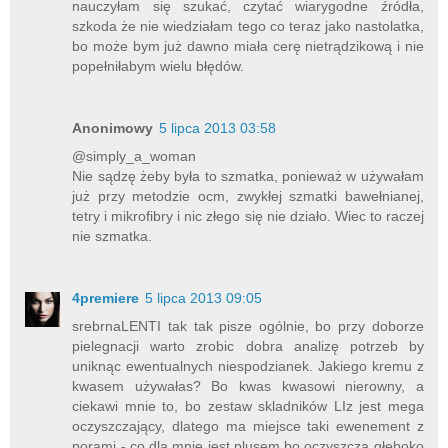
nauczyłam się szukać, czytać wiarygodne źródła,
szkoda że nie wiedziałam tego co teraz jako nastolatka,
bo może bym już dawno miała cerę nietrądzikową i nie
popełniłabym wielu błędów.
Anonimowy
5 lipca 2013 03:58
@simply_a_woman
Nie sądzę żeby była to szmatka, ponieważ w używałam
już przy metodzie ocm, zwykłej szmatki bawełnianej,
tetry i mikrofibry i nic złego się nie działo. Wiec to raczej
nie szmatka.
4premiere
5 lipca 2013 09:05
srebrnaLENTI tak tak pisze ogólnie, bo przy doborze
pielegnacji warto zrobic dobra analizę potrzeb by
uniknąc ewentualnych niespodzianek. Jakiego kremu z
kwasem używałas? Bo kwas kwasowi nierowny, a
ciekawi mnie to, bo zestaw skladników LIz jest mega
oczyszczający, dlatego ma miejsce taki ewenement z
porami - co dla mnie jest plusem bo oczyszcza głęboko