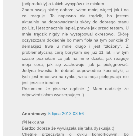
(półprodukty) a takich wysypów nie miałam.
Znam swoją skórę dobrze, wiem mniej więcej jak i na
co reaguje. To napewno nie trądzik, bo jestem
aktualnie na doprowadzaniu skóry do dobrego stanu
po Liz, i jest znacznie lepiej, prawie jak przed testem. U
mnie trądzik nigdy nie występował okresowo. Skórę
oczyszczam dokładnie bo mam fioła na tym punkcie :P
demakijaż trwa u mnie długo i jest "złożony". Z
problematyczną cerą borykam się już 11 lat, i w tym
czasie poznałam co jak na mnie działa, jak reaguje
moja cera, jak się zachowuje, jak ja pielęgnować.
Jedyna kwestia to dobrać odpowiednie kosmetyki, a
tych jest mnóstwo na rynku, wiec moja pielęgnacja nie
jest jeszcze idealna.
Rozumiem że piszesz ogólnie ;) Mam nadzieję że
odpowiedziałam wyczerpująco :)
Anonimowy
5 lipca 2013 03:56
@Hexx ana
Bardzo dobrze że wywiązała się taka dyskusja ;)
Chętnie przeczytam o cyklu komórkowym, bo