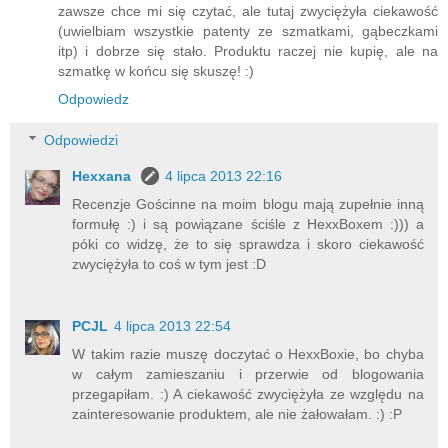
zawsze chce mi się czytać, ale tutaj zwyciężyła ciekawość
(uwielbiam wszystkie patenty ze szmatkami, gąbeczkami
itp) i dobrze się stało. Produktu raczej nie kupię, ale na
szmatkę w końcu się skuszę! :)
Odpowiedz
Odpowiedzi
Hexxana
4 lipca 2013 22:16
Recenzje Gościnne na moim blogu mają zupełnie inną
formułę :) i są powiązane ściśle z HexxBoxem :))) a
póki co widzę, że to się sprawdza i skoro ciekawość
zwyciężyła to coś w tym jest :D
PCJL
4 lipca 2013 22:54
W takim razie muszę doczytać o HexxBoxie, bo chyba
w całym zamieszaniu i przerwie od blogowania
przegapiłam. :) A ciekawość zwyciężyła ze względu na
zainteresowanie produktem, ale nie żałowałam. :) :P