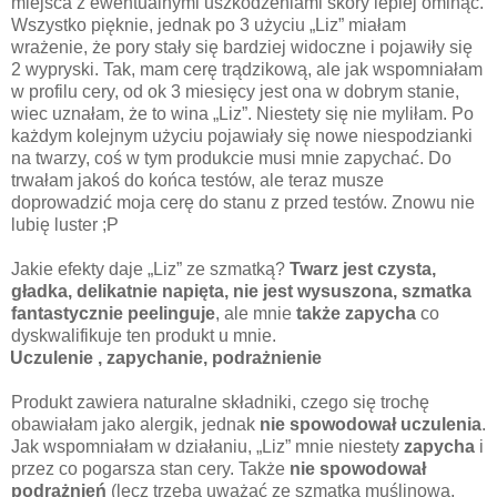
miejsca z ewentualnymi uszkodzeniami skóry lepiej ominąć.
Wszystko pięknie, jednak po 3 użyciu „Liz” miałam
wrażenie, że pory stały się bardziej widoczne i pojawiły się
2 wypryski. Tak, mam cerę trądzikową, ale jak wspomniałam
w profilu cery, od ok 3 miesięcy jest ona w dobrym stanie,
wiec uznałam, że to wina „Liz”. Niestety się nie myliłam. Po
każdym kolejnym użyciu pojawiały się nowe niespodzianki
na twarzy, coś w tym produkcie musi mnie zapychać. Do
trwałam jakoś do końca testów, ale teraz musze
doprowadzić moja cerę do stanu z przed testów. Znowu nie
lubię luster ;P
Jakie efekty daje „Liz” ze szmatką?
Twarz jest czysta,
gładka, delikatnie napięta, nie jest wysuszona, szmatka
fantastycznie peelinguje
, ale mnie
także zapycha
co
dyskwalifikuje ten produkt u mnie.
Uczulenie , zapychanie, podrażnienie
Produkt zawiera naturalne składniki, czego się trochę
obawiałam jako alergik, jednak
nie spowodował uczulenia
.
Jak wspomniałam w działaniu, „Liz” mnie niestety
zapycha
i
przez co pogarsza stan cery. Także
nie spowodował
podrażnień
(lecz trzeba uważać ze szmatką muślinową,