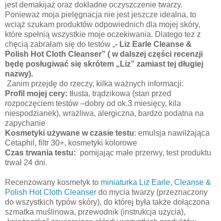
jest demakijaż oraz dokładne oczyszczenie twarzy.
Ponieważ moja pielęgnacja nie jest jeszcze idealna, to
wciąż szukam produktów odpowiednich dla mojej skóry,
które spełnią wszystkie moje oczekiwania. Dlatego tez z
chęcią zabrałam się do testów „
-
Liz Earle Cleanse &
Polish Hot Cloth Cleanser” ( w dalszej części recenzji
będę posługiwać się skrótem „Liz” zamiast tej długiej
nazwy).
Zanim przejdę do rzeczy, kilka ważnych informacji:
Profil mojej cery:
tłusta, trądzikowa (stan przed
rozpoczęciem testów –dobry od ok.3 miesięcy, kila
niespodzianek), wrażliwa, alergiczna, bardzo podatna na
zapychanie
Kosmetyki używane w czasie testu
: emulsja nawilżająca
Cetaphil, filtr 30+, kosmetyki kolorowe
Czas trwania testu:
pomijając małe przerwy, test produktu
trwał 24 dni.
Recenzowany kosmetyk to
miniaturka Liz Earle, Cleanse &
Polish Hot Cloth Cleanser
do mycia twarzy (przeznaczony
do wszystkich typów skóry), do której była także dołączona
szmatka muślinowa,
przewodnik (instrukcja użycia),