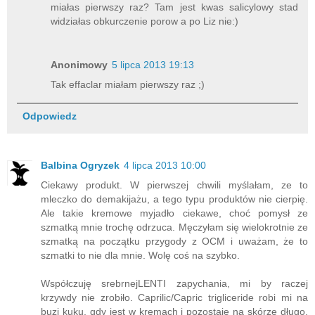
miałas pierwszy raz? Tam jest kwas salicylowy stad
widziałas obkurczenie porow a po Liz nie:)
Anonimowy
5 lipca 2013 19:13
Tak effaclar miałam pierwszy raz ;)
Odpowiedz
Balbina Ogryzek
4 lipca 2013 10:00
Ciekawy produkt. W pierwszej chwili myślałam, ze to
mleczko do demakijażu, a tego typu produktów nie cierpię.
Ale takie kremowe myjadło ciekawe, choć pomysł ze
szmatką mnie trochę odrzuca. Męczyłam się wielokrotnie ze
szmatką na początku przygody z OCM i uważam, że to
szmatki to nie dla mnie. Wolę coś na szybko.
Współczuję srebrnejLENTI zapychania, mi by raczej
krzywdy nie zrobiło. Caprilic/Capric trigliceride robi mi na
buzi kuku, gdy jest w kremach i pozostaje na skórze długo.