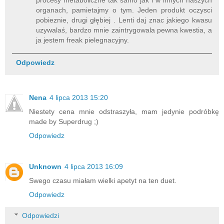
procesy metaboliczne tak samo jak i w innych naszych
organach, pamietajmy o tym. Jeden produkt oczysci
pobieznie, drugi głębiej . Lenti daj znac jakiego kwasu
uzywalaś, bardzo mnie zaintrygowala pewna kwestia, a
ja jestem freak pielegnacyjny.
Odpowiedz
Nena
4 lipca 2013 15:20
Niestety cena mnie odstraszyła, mam jedynie podróbkę
made by Superdrug ;)
Odpowiedz
Unknown
4 lipca 2013 16:09
Swego czasu miałam wielki apetyt na ten duet.
Odpowiedz
Odpowiedzi