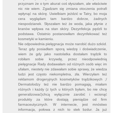
przyznam że o tym akurat coś słyszałam, ale właściwie
nic nie wiem. Zgadzam się zmiana otoczenia potrafi
wpłynąć na skórę. Uwielbiam jeździć w Tatry, bo moja
cera wyglądam tam bardzo dobrze, żadnych
niespodzianek. Słyszałam też że woda, jaka płynie z
kranów wpływa na stan skóry. Dezynfekcja pędzli to
podstawa. Ostatnio postanowiłam dezynfekować też
kosmetyki w kamieniu.
Nie odpowiednia pielęgnacja może narobić dużo szkód.
Teraz gdy posiadłam sporą wiedzę i doświadczenie,
wiem że gdy jako nastolatka dostałam trądzik to
robiłam sobie krzywdę, przez nieodpowiednią
pielęgnacje Rady dodawałam od różnych osób więc im
ufałam, niestety nie zdawałam sobie sprawy, że wiedza
ludzi jest często niekompletna, zła. Wierzyłam też
reklamom drogeryjnych kosmetyków trądzikowych ;/
Dermatolodzy też nie bardzo pomagają, miałam
różnych i każdy (z tych u których byłam, bo nie chcę
generalizować)chcą wyłącznie zarobić i wcisnąć
produkty za które dostają pieniądze od firm
farmaceutycznych. W internecie, jest mnóstwo
informacja, połowa z nich to stek bzdur. Ja już