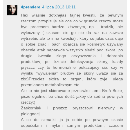
4premiere
4 lipca 2013 10:11
Hex własnie dotknęłaś fajnej kwestii, że pewnym
rzeczom przypisuje sie cos co w gruncie rzeczy moze
byc procesem bardzo złozonym, np . tradzik, nie
wyleczony ( czasem sie go nie da raz na zawsze
wytrzebic ale to inna kwestia) , ktory co jakis czas daje
o sobie znac i bach obarcza sie kosmetyk uzywany
obecnie atak naparwde wszystko siedzi pod skora. po
drugie kwestia zlego oczyszczania i dobrania
produktow, po trzecie detoksyzacja skory, kazdy
pryszcz czy to hormonalnie pokazujacy sie, czy w
wyniku "wywalenia" brudów ze skóry uwaza sie za
zło:)Przeciez skóra to organ, który żyje, ulega
przemianom metabolicznym etc
Ale to nie jest skierowane przeciwko Lenti Broń Boze,
pisze ogólnie, bo chce doiść jakby do sedna pewnych
rzeczy:)
Zaskorniak i pryszcz pryszczowi nierowny w
pielegnacji.
A co do szmatki, ja ja sobie po pewnym czasie
odpuściłam i myłam samym produktem, czasem