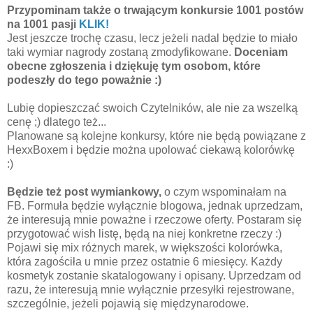
Przypominam także o trwającym konkursie 1001 postów
na 1001 pasji
KLIK!
Jest jeszcze trochę czasu, lecz jeżeli nadal będzie to miało
taki wymiar nagrody zostaną zmodyfikowane.
Doceniam
obecne zgłoszenia i dziękuję tym osobom, które
podeszły do tego poważnie :)
Lubię dopieszczać swoich Czytelników, ale nie za wszelką
cenę ;) dlatego też...
Planowane są kolejne konkursy, które nie będą powiązane z
HexxBoxem i będzie można upolować ciekawą kolorówkę
:)
Będzie też post wymiankowy,
o czym wspominałam na
FB. Formuła będzie wyłącznie blogowa, jednak uprzedzam,
że interesują mnie poważne i rzeczowe oferty. Postaram się
przygotować wish listę, będą na niej konkretne rzeczy :)
Pojawi się mix różnych marek, w większości kolorówka,
która zagościła u mnie przez ostatnie 6 miesięcy. Każdy
kosmetyk zostanie skatalogowany i opisany. Uprzedzam od
razu, że interesują mnie wyłącznie przesyłki rejestrowane,
szczególnie, jeżeli pojawią się międzynarodowe.