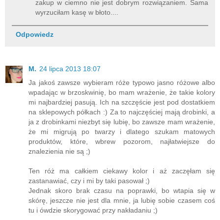
zakup w ciemno nie jest dobrym rozwiązaniem. Sama
wyrzuciłam kasę w błoto....
Odpowiedz
M.
24 lipca 2013 18:07
Ja jakoś zawsze wybieram róże typowo jasno różowe albo
wpadając w brzoskwinię, bo mam wrażenie, że takie kolory
mi najbardziej pasują. Ich na szczęście jest pod dostatkiem
na sklepowych półkach :) Za to najczęściej mają drobinki, a
ja z drobinkami niezbyt się lubię, bo zawsze mam wrażenie,
że mi migrują po twarzy i dlatego szukam matowych
produktów, które, wbrew pozorom, najłatwiejsze do
znalezienia nie są ;)
Ten róż ma całkiem ciekawy kolor i aż zaczęłam się
zastanawiać, czy i mi by taki pasował ;)
Jednak skoro brak czasu na poprawki, bo wtapia się w
skórę, jeszcze nie jest dla mnie, ja lubię sobie czasem coś
tu i ówdzie skorygować przy nakładaniu ;)