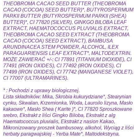
THEOBROMA CACAO SEED BUTTER (THEOBROMA
CACAO (COCOA) SEED BUTTER)*, BUTYROSPERMUM
PARKII BUTTER (BUTYROSPERMUM PARKII (SHEA)
BUTTER)*, CI 77820 (SILVER), GINKGO BILOBA LEAF
EXTRACT, HAEMATOCOCCUS PLUVIALIS EXTRACT,
THEOBROMA CACAO SEED EXTRACT (THEOBROMA
CACAO (COCOA) SEED EXTRACT), BAMBUSA
ARUNDINACEA STEM POWDER, ALCOHOL, ILEX
PARAGUARIENSIS LEAF EXTRACT*, MALTODEXTRIN.
MOŻE ZAWIERAĆ +/-: CI 77891 (TITANIUM DIOXIDE), CI
77491 (IRON OXIDES), CI 77492 (IRON OXIDES), CI
77499 (IRON OXIDES), CI 77742 (MANGANESE VIOLET),
CI 77007 (ULTRAMARINES).
* : Pochodzi z uprawy biologicznej.
Lista składników: Mika, Skrobia kukurydziane*, Stearynian
cynku, Skwalan, Krzemionka, Woda, Lauroilo lizyna, Masło
kakaowe*, Masło Shea ( Karite )*, CI 77820 Sproszkowane
srebro, Ekstrakt z liści Gingko Biloba, Ekstrakt z alg
Haematococcus pluvialis, Ekstrakt z nasion Kakao,
Mikronizowany proszek bambusowy, alkohol, Wyciąg z liści
herbaty paragwajskiej - Yerba Mate*, Maltodekstryna.