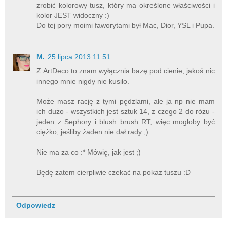
zrobić kolorowy tusz, który ma określone właściwości i
kolor JEST widoczny :)
Do tej pory moimi faworytami był Mac, Dior, YSL i Pupa.
M.
25 lipca 2013 11:51
Z ArtDeco to znam wyłącznia bazę pod cienie, jakoś nic
innego mnie nigdy nie kusiło.
Może masz rację z tymi pędzlami, ale ja np nie mam
ich dużo - wszystkich jest sztuk 14, z czego 2 do różu -
jeden z Sephory i blush brush RT, więc mogłoby być
ciężko, jeśliby żaden nie dał rady ;)
Nie ma za co :* Mówię, jak jest ;)
Będę zatem cierpliwie czekać na pokaz tuszu :D
Odpowiedz