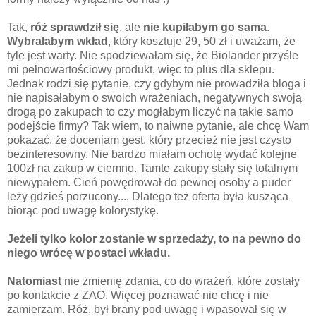
Tak,
róż sprawdził się
, ale
nie kupiłabym go sama
.
Wybrałabym wkład
, który kosztuje 29, 50 zł i uważam, że
tyle jest warty. Nie spodziewałam się, że Biolander przyśle
mi pełnowartościowy produkt, więc to plus dla sklepu.
Jednak rodzi się pytanie, czy gdybym nie prowadziła bloga i
nie napisałabym o swoich wrażeniach, negatywnych swoją
drogą po zakupach to czy mogłabym liczyć na takie samo
podejście firmy? Tak wiem, to naiwne pytanie, ale chcę Wam
pokazać, że doceniam gest, który przecież nie jest czysto
bezinteresowny. Nie bardzo miałam ochotę wydać kolejne
100zł na zakup w ciemno. Tamte zakupy stały się totalnym
niewypałem. Cień powędrował do pewnej osoby a puder
leży gdzieś porzucony.... Dlatego też oferta była kusząca
biorąc pod uwagę kolorystykę.
Jeżeli tylko kolor zostanie w sprzedaży, to na pewno do
niego wrócę w postaci wkładu.
Natomiast
nie zmienię zdania, co do wrażeń, które zostały
po kontakcie z ZAO. Więcej poznawać nie chcę i nie
zamierzam. Róż, był brany pod uwagę i wpasował się w