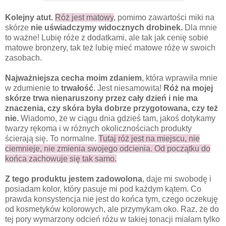
Kolejny atut.
Róż jest matowy
, pomimo zawartości miki na
skórze
nie uświadczymy widocznych drobinek.
Dla mnie
to ważne! Lubię róże z dodatkami, ale tak jak cenię sobie
matowe bronzery, tak też lubię mieć matowe róże w swoich
zasobach.
Najważniejsza cecha moim zdaniem
, która wprawiła mnie
w zdumienie to
trwałość
. Jest niesamowita!
Róż na mojej
skórze trwa nienaruszony przez cały dzień i nie ma
znaczenia, czy skóra była dobrze przygotowana, czy też
nie.
Wiadomo, że w ciągu dnia gdzieś tam, jakoś dotykamy
twarzy rękoma i w różnych okolicznościach produkty
ścierają się. To normalne.
Tutaj róż jest na miejscu, nie
ciemnieje, nie zmienia swojego odcienia. Od początku do
końca zachowuje się tak samo.
Z tego produktu jestem zadowolona
, daje mi swobodę i
posiadam kolor, który pasuje mi pod każdym kątem. Co
prawda konsystencja nie jest do końca tym, czego oczekuję
od kosmetyków kolorowych, ale przymykam oko. Raz, że do
tej pory wymarzony odcień różu w takiej tonacji miałam tylko