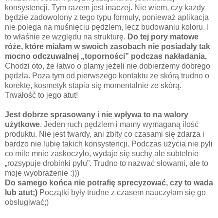
konsystencji. Tym razem jest inaczej. Nie wiem, czy każdy
będzie zadowolony z tego typu formuły, ponieważ aplikacja
nie polega na muśnięciu pędzlem, lecz budowaniu koloru. I
to właśnie ze względu na strukturę.
Do tej pory matowe
róże, które miałam w swoich zasobach nie posiadały tak
mocno odczuwalnej „toporności” podczas nakładania.
Chodzi oto, że łatwo o plamy jeżeli nie dobierzemy dobrego
pędzla. Poza tym od pierwszego kontaktu ze skórą trudno o
korektę, kosmetyk stapia się momentalnie ze skórą.
Trwałość to jego atut!
Jest dobrze sprasowany i nie wpływa to na walory
użytkowe
. Jeden ruch pędzlem i mamy wymaganą ilość
produktu. Nie jest twardy, ani zbity co czasami się zdarza i
bardzo nie lubię takich konsystencji. Podczas użycia nie pyli
co mile mnie zaskoczyło, wydaje się suchy ale subtelnie
„rozsypuje drobinki pyłu”. Trudno to nazwać słowami, ale to
moje wyobrażenie :)))
Do samego końca nie potrafię sprecyzować, czy to wada
lub atut;)
Początki były trudne z czasem nauczyłam się go
obsługiwać;)