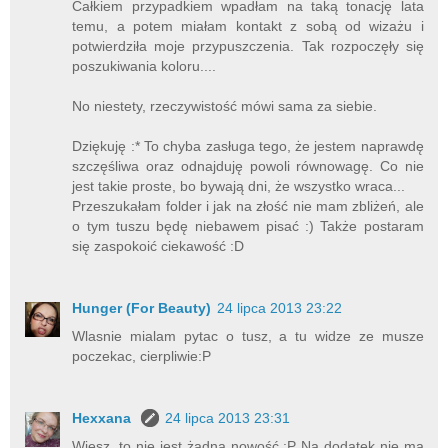
Całkiem przypadkiem wpadłam na taką tonację lata
temu, a potem miałam kontakt z sobą od wizażu i
potwierdziła moje przypuszczenia. Tak rozpoczęły się
poszukiwania koloru....
No niestety, rzeczywistość mówi sama za siebie.
Dziękuję :* To chyba zasługa tego, że jestem naprawdę
szczęśliwa oraz odnajduję powoli równowagę. Co nie
jest takie proste, bo bywają dni, że wszystko wraca...
Przeszukałam folder i jak na złość nie mam zbliżeń, ale
o tym tuszu będę niebawem pisać :) Także postaram
się zaspokoić ciekawość :D
Hunger (For Beauty)
24 lipca 2013 23:22
Wlasnie mialam pytac o tusz, a tu widze ze musze
poczekac, cierpliwie:P
Hexxana
24 lipca 2013 23:31
Wiesz, to nie jest żadna nowość :P Na dodatek nie ma