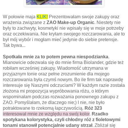
W połowie maja
KLIK!
Prezentowałam swoje zakupy oraz
wrażenia związane z
ZAO Make-up Organic
. Niestety nie
były to zachwyty, kosmetyki nie wpisały się w moje potrzeby
oraz oczekiwania. Nie kryłam swojego rozczarowania, ale to
był mój wybór i mogłam mieć jedynie do siebie pretensje.
Tak bywa...
Spotkała mnie za to potem pewna niespodzianka
.
Mianowicie odezwała się do mnie firma Biolander, gdzie też
robiłam wcześniej zakupy. Wiadomość utrzymana w
przyjaznym tonie oraz pełne zrozumienie dla mojego
rozczarowania była czymś nowym. Bo ile firm tak naprawdę
interesuje się Naszymi odczuciami? W każdym razie została
złożona mi propozycja wypróbowania różu, o którym
wspominałam podczas rozważania ponownego zakupu z
ZAO. Pomyślałam, że dlaczego nie;) I nie, nie było
potraktowane to rzekomą łapczywością.
Róż 323
interesował mnie ze względu na swój kolor
.
Rzadko
spotykana kolorystyka, czyli chłodny róż z fioletowymi
tonami stanowił potencjalnie udany strzał
. Zbliżał się