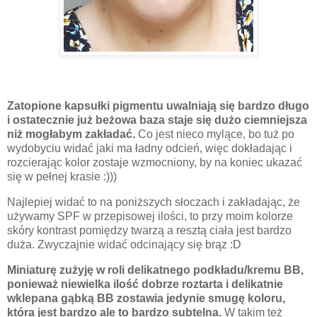
Zatopione kapsułki pigmentu uwalniają się bardzo długo
i ostatecznie już beżowa baza staje się dużo ciemniejsza
niż mogłabym zakładać.
Co jest nieco mylące, bo tuż po
wydobyciu widać jaki ma ładny odcień, więc dokładając i
rozcierając kolor zostaje wzmocniony, by na koniec ukazać
się w pełnej krasie :)))
Najlepiej widać to na poniższych słoczach i zakładając, że
używamy SPF w przepisowej ilości, to przy moim kolorze
skóry kontrast pomiędzy twarzą a resztą ciała jest bardzo
duża. Zwyczajnie widać odcinający się brąz :D
Miniaturę zużyję w roli delikatnego podkładu/kremu BB,
ponieważ niewielka ilość dobrze roztarta i delikatnie
wklepana gąbką BB zostawia jedynie smugę koloru,
która jest bardzo ale to bardzo subtelna.
W takim też