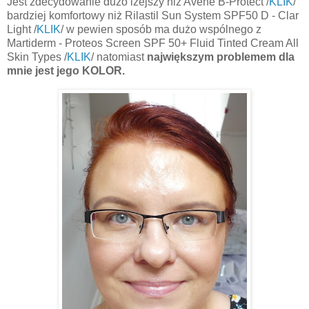
Jest zdecydowanie dużo lżejszy niż Avene B-Protect /
KLIK
/
bardziej komfortowy niż Rilastil Sun System SPF50 D - Clar
Light /
KLIK
/ w pewien sposób ma dużo wspólnego z
Martiderm - Proteos Screen SPF 50+ Fluid Tinted Cream All
Skin Types /
KLIK
/ natomiast
największym problemem dla
mnie jest jego KOLOR.