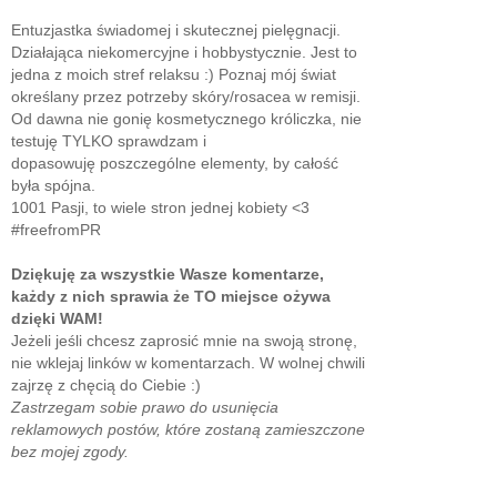
Entuzjastka świadomej i skutecznej pielęgnacji.
Działająca niekomercyjne i hobbystycznie. Jest to
jedna z moich stref relaksu :) Poznaj mój świat
określany przez potrzeby skóry/rosacea w remisji.
Od dawna nie gonię kosmetycznego króliczka, nie
testuję TYLKO sprawdzam i
dopasowuję poszczególne elementy, by całość
była spójna.
1001 Pasji, to wiele stron jednej kobiety <3
#freefromPR
Dziękuję za wszystkie Wasze komentarze,
każdy z nich sprawia że TO miejsce ożywa
dzięki WAM!
Jeżeli jeśli chcesz zaprosić mnie na swoją stronę,
nie wklejaj linków w komentarzach. W wolnej chwili
zajrzę z chęcią do Ciebie :)
Zastrzegam sobie prawo do usunięcia
reklamowych postów, które zostaną zamieszczone
bez mojej zgody.