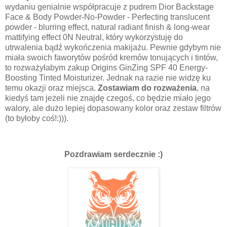
wydaniu genialnie współpracuje z pudrem Dior Backstage
Face & Body Powder-No-Powder - Perfecting translucent
powder - blurring effect, natural radiant finish & long-wear
mattifying effect 0N Neutral, który wykorzystuję do
utrwalenia bądź wykończenia makijażu. Pewnie gdybym nie
miała swoich faworytów pośród kremów tonujących i tintów,
to rozważyłabym zakup Origins GinZing SPF 40 Energy-
Boosting Tinted Moisturizer. Jednak na razie nie widzę ku
temu okazji oraz miejsca.
Zostawiam do rozważenia
, na
kiedyś tam jeżeli nie znajdę czegoś, co będzie miało jego
walory, ale dużo lepiej dopasowany kolor oraz zestaw filtrów
(to byłoby coś!:))).
Pozdrawiam serdecznie :)