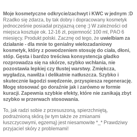
Moje kosmetyczne odkrycie/zachwyt i KWC w jednym :D
Rzadko się zdarza, by tak dobry i dopracowany kosmetyk
jednocześnie posiadał przyjazną cenę ;) W zależności od
miejsca kosztuje ok. 12-16 zł, pojemność 100 ml, PAO 6
miesięcy. Produkt polski. Zacznę od tego, że
uwielbiam za
działanie - dla mnie to genialny wielozadaniowy
kosmetyk, który z powodzeniem stosuję do ciała, dłoni,
stóp. Gęsta i bardzo treściwa konsystencja gładko
rozprowadza się na skórze, szybko wchłania, nie
pozostawia lepkiej czy tłustej warstwy. Zmiękcza,
wygładza, nawilża i delikatnie natłuszcza. Szybko i
skutecznie łagodzi swędzenie, przyspiesza regenerację.
Mogę stosować go doraźnie jak i zarówno w formie
kuracji. Zapewnia szybkie efekty, które nie zanikają zbyt
szybko w przerwach stosowania.
To, jak radzi sobie z przesuszoną, spierzchniętą,
podrażnioną skórą (w tym także ze zmianami
łuszczycowymi, egzemą) jest niesamowite *_* Prawdziwy
przyjaciel skóry z problemami!