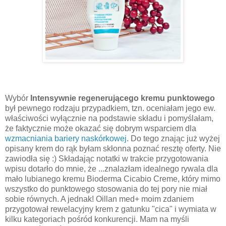
Wybór
Intensywnie regenerującego kremu punktowego
był pewnego rodzaju przypadkiem, tzn. oceniałam jego ew.
właściwości wyłącznie na podstawie składu i pomyślałam,
że faktycznie może okazać się dobrym wsparciem dla
wzmacniania bariery naskórkowej
. Do tego znając już wyżej
opisany krem do rąk byłam skłonna poznać resztę oferty. Nie
zawiodła się :) Składając notatki w trakcie przygotowania
wpisu dotarło do mnie, że ...znalazłam idealnego rywala dla
mało lubianego kremu Bioderma Cicabio Creme, który mimo
wszystko do punktowego stosowania do tej pory nie miał
sobie równych. A jednak! Oillan med+ moim zdaniem
przygotował rewelacyjny krem z gatunku "cica" i wymiata w
kilku kategoriach pośród konkurencji. Mam na myśli