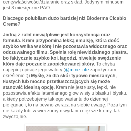
cenę/właściwości/działanie oraz skład. Jedynym minusem
jest 3 miesięczne PAO.
Dlaczego polubiłam dużo bardziej niż Bioderma Cicabio
Creme?
Jedną z zalet niewątpliwie jest konsystencja oraz
formuła. Krem przypomina lekką emulsję, która dość
szybko wnika w skórę i nie pozostawia widocznego oraz
odczuwalnego filmu.
Spełnia rolę niewidzialnego plastra,
bo faktycznie szybko koi, łagodzi, niweluje swędzenie
który daje poczucie zaopiekowanej skóry.
To chyba
najlepiej opisuje jego walory (
@mme_ole
zapożyczam
określenie :))
Myślę, że dla skór typowo mieszanych,
tłustych lub mocno przetłuszczających się może
stanowić idealną opcję.
Krem nie jest tłusty, lepki, nie
pozostawia efektu latarnianego glow w stylu blasku i błysku,
a kiedy potrzebujemy takiego wariantu do dziennej
pielęgnacji, to na pewno zwraca na siebie uwagę. Poza tym
nie każdy lubi w wieczornym wydaniu cięższe kremy, tak
zwyczajnie.