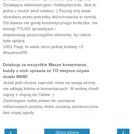
Działająca niekomercyjne i hobbystycznie. Jest to
jedna z moich stref relaksu :) Poznaj mój świat
określany przez potrzeby skóry/rosacea w remisji.
Od dawna nie gonię kosmetycznego króliczka, nie
testuję TYLKO sprawdzam i
dopasowuję poszczególne elementy, by całość
była spójna.
1001 Pasji, to wiele stron jednej kobiety <3
#freefromPR
Dziękuję za wszystkie Wasze komentarze,
każdy z nich sprawia że TO miejsce ożywa
dzięki WAM!
Jeżeli jeśli chcesz zaprosić mnie na swoją stronę,
nie wklejaj linków w komentarzach. W wolnej chwili
zajrzę z chęcią do Ciebie :)
Zastrzegam sobie prawo do usunięcia
reklamowych postów, które zostaną zamieszczone
bez mojej zgody.
‹
›
Strona główna