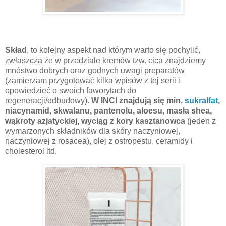
Skład
, to kolejny aspekt nad którym warto się pochylić,
zwłaszcza że w przedziale kremów tzw. cica znajdziemy
mnóstwo dobrych oraz godnych uwagi preparatów
(zamierzam przygotować kilka wpisów z tej serii i
opowiedzieć o swoich faworytach do
regeneracji/odbudowy).
W INCI znajdują się min.
sukralfat
,
niacynamid, skwalanu, pantenolu, aloesu, masła shea,
wąkroty azjatyckiej, wyciąg z kory kasztanowca
(jeden z
wymarzonych składników dla skóry naczyniowej,
naczyniowej z rosacea), olej z ostropestu, ceramidy i
cholesterol itd.