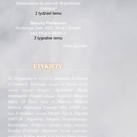
dopasowana do potrzeb długofalowa
strategia?
1 tydzień temu
Beauty Professor
Nordstrom Sale 2026: What I Bought
and What’s Worth It
3 tygodnie temu
Pokaż wszystko
ETYKIETY
12 Wspaniałych
5 powodów
A-Derma
42-200
A.Florence Skincare
Acqua di Parma
ACTA
Akcja
akcesoria
Aesop
African Botanics
zerowanie
Aleppo
Algenist
Alkemie
Alfaparf
Alterna
Alterra
Allies Of Skin
Alpha -H
Alverde
Anastasia Beverly Hills
ANNY
anti
Antipodes
Apigen Royal
Aqualia
haul
Anwen
ANTIOX
Aquolina
Arkana
Aromatherapy
Associates
ArtDeco
Astellas
Astor
Athena's
Aurelia Probiotic Skincare
Aussie
Australian
Avon
Avene
Bodycare
AZS
Azzaro
Babor
Baifem