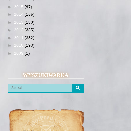
►
2015
(97)
►
2014
(155)
►
2013
(180)
►
2012
(335)
►
2011
(332)
►
2010
(193)
►
2009
(1)
WYSZUKIWARKA