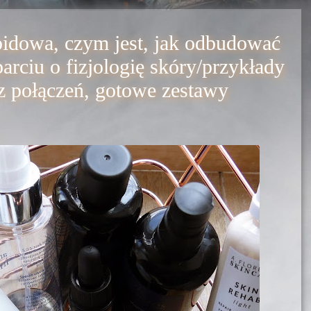
idowa, czym jest, jak odbudować
rciu o fizjologię skóry/przykłady
z połączeń, gotowe zestawy