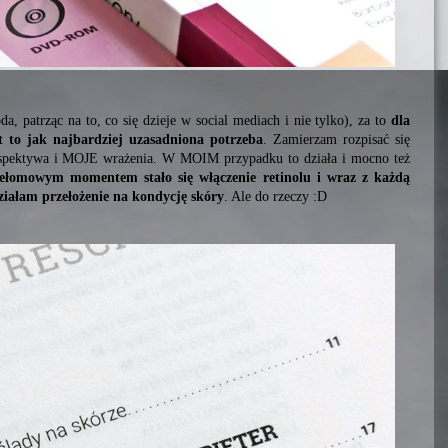
da, patrząc na to, co się dzieje w social mediach i nie tylko), za to
dla
t to jak najbardziej uzasadniona potrzeba
. Zamierzam rozpisać się
pektywa i MOJE wrażenia. W MOIM przypadku to działa i mocno też
ełomowym momentem stało się włączenie retinolu i wraz z każdą
działam przełożenie na kondycję skóry
. Ale do rzeczy :D