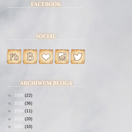
FACEBOOK
SOCIAL
ARCHIWUM BLOGA
►
2026
(22)
►
2025
(36)
►
2024
(11)
►
2023
(20)
►
2022
(10)