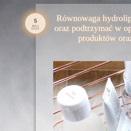
Równowaga hydrolip
5
oraz podtrzymać w opa
MAJ
2020
produktów ora