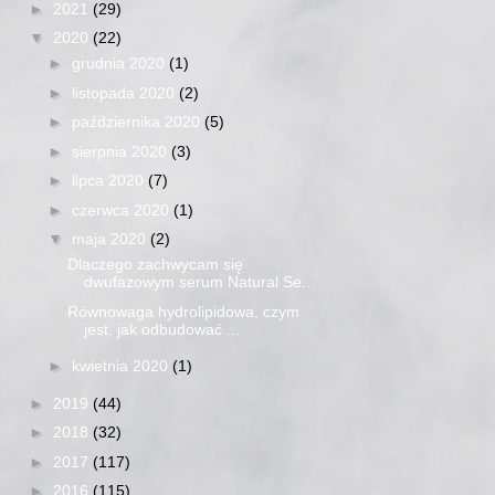
►
2021
(29)
▼
2020
(22)
►
grudnia 2020
(1)
►
listopada 2020
(2)
►
października 2020
(5)
►
sierpnia 2020
(3)
►
lipca 2020
(7)
►
czerwca 2020
(1)
▼
maja 2020
(2)
Dlaczego zachwycam się
dwufazowym serum Natural Se...
Równowaga hydrolipidowa, czym
jest, jak odbudować ...
►
kwietnia 2020
(1)
►
2019
(44)
►
2018
(32)
►
2017
(117)
►
2016
(115)