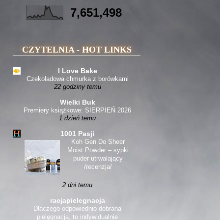
7,651,498
CZYTELNIA - HOT LINKS
I Love Bake
Czekoladowa chmurka z borówkami
22 godziny temu
Wielki Buk
Premiery książkowe: SIERPIEŃ 2026
1 dzień temu
1001 Pasji
Koh Gen Do Sheer
Moist Powder – sypki
puder utrwalający
/recenzja/
2 dni temu
racjapielegnacja
Dlaczego odpowiednio dobrana
pielęgnacja, to indywidualnie