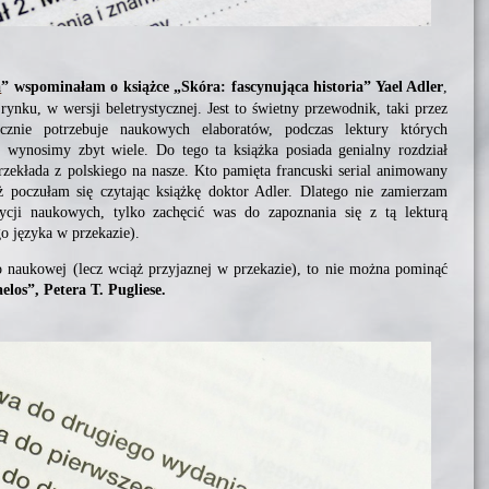
a
” wspominałam o książce „Skóra: fascynująca historia” Yael Adler
,
ynku, w wersji beletrystycznej. Jest to świetny przewodnik, taki przez
cznie potrzebuje naukowych elaboratów, podczas lektury których
wynosimy zbyt wiele. Do tego ta książka posiada genialny rozdział
zekłada z polskiego na nasze. Kto pamięta francuski serial animowany
ż poczułam się czytając książkę doktor Adler. Dlatego nie zamierzam
cji naukowych, tylko zachęcić was do zapoznania się z tą lekturą
o języka w przekazie).
wo naukowej (lecz wciąż przyjaznej w przekazie), to nie można pominąć
elos”, Petera T. Pugliese.