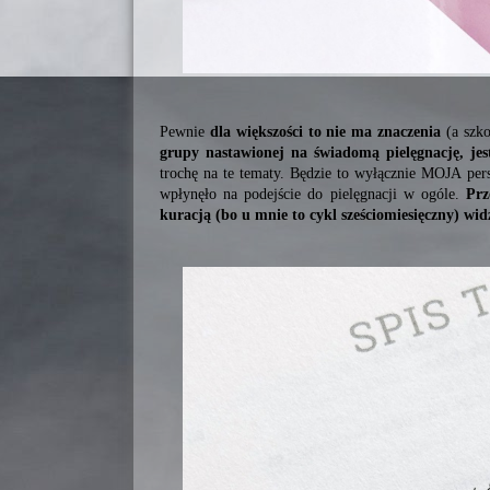
Pewnie
dla większości to nie ma znaczenia
(a szko
grupy nastawionej na świadomą pielęgnację, jes
trochę na te tematy. Będzie to wyłącznie
MOJA
pers
wpłynęło na podejście do pielęgnacji w ogóle.
Prz
kuracją (bo u mnie to cykl sześciomiesięczny) wi