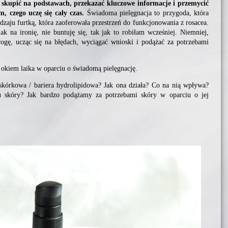
 skupić na podstawach, przekazać kluczowe informacje i przemycić
, czego uczę się cały czas.
Świadoma pielęgnacja to przygoda, która
odzaju furtką, która zaoferowała przestrzeń do funkcjonowania z rosacea.
k na ironię, nie buntuję się, tak jak to robiłam wcześniej. Niemniej,
rogę, ucząc się na błędach, wyciągać wnioski i podążać za potrzebami
: okiem laika w oparciu o świadomą pielęgnację.
naskórkowa / bariera hydrolipidowa? Jak ona działa? Co na nią wpływa?
 skóry? Jak bardzo podążamy za potrzebami skóry w oparciu o jej