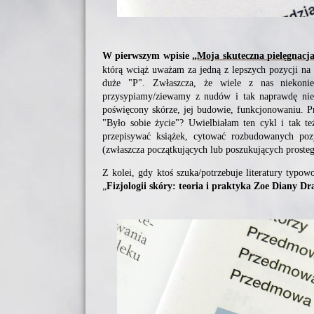
W pierwszym wpisie „
Moja skuteczna pielęgnacj
którą wciąż uważam za jedną z lepszych pozycji na r
duże "P". Zwłaszcza, że wiele z nas niekonie
przysypiamy/ziewamy z nudów i tak naprawdę nie 
poświęcony skórze, jej budowie, funkcjonowaniu. Pr
"Było sobie życie"? Uwielbiałam ten cykl i tak te
przepisywać książek, cytować rozbudowanych pozy
(zwłaszcza początkujących lub poszukujących prosteg
Z kolei, gdy ktoś szuka/potrzebuje literatury typo
„
Fizjologii skóry: teoria i praktyka Zoe Diany Dra