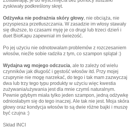
Zostawiając je do wyschnięcia bez pomocy suszarki
zyskiwały podkreślony skręt.
Odżywka nie podrażnia skóry głowy
, nie obciąża, nie
przyspiesza przetłuszczania. W zasadzie im włosy stawały
się dłuższe, to czasami myję je co drugi lub trzeci dzień i
duet BioKapu zapewniał im świeżość.
Po jej użyciu nie odnotowałam problemów z rozczesaniem
włosów, nieźle sobie radziła z tym, co szampon splątał :)
Wydajna wg mojego odczucia
, ale to zależy od wielu
czynników jak długość i gęstość włosów itd. Przy mojej
czuprynie nie mogę narzekać, do tego i tak mam zazwyczaj
dwa lub trzy tego typu produkty w użyciu więc kwestia
zużywania/używania jest dla mnie czymś naturalnym.
Pewnie gdybym miała tylko jeden szampon, jedną odżywkę
odniosłabym się do tego inaczej. Ale tak nie jest. Moja skóra
głowy oraz kondycja włosów to są dwie różne bajki i muszę
być czujna :)
Skład INCI