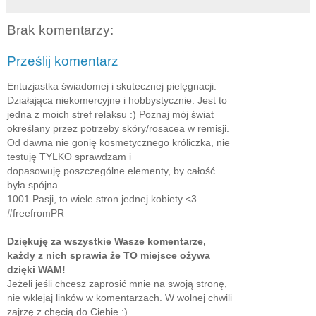
Brak komentarzy:
Prześlij komentarz
Entuzjastka świadomej i skutecznej pielęgnacji.
Działająca niekomercyjne i hobbystycznie. Jest to
jedna z moich stref relaksu :) Poznaj mój świat
określany przez potrzeby skóry/rosacea w remisji.
Od dawna nie gonię kosmetycznego króliczka, nie
testuję TYLKO sprawdzam i
dopasowuję poszczególne elementy, by całość
była spójna.
1001 Pasji, to wiele stron jednej kobiety <3
#freefromPR
Dziękuję za wszystkie Wasze komentarze,
każdy z nich sprawia że TO miejsce ożywa
dzięki WAM!
Jeżeli jeśli chcesz zaprosić mnie na swoją stronę,
nie wklejaj linków w komentarzach. W wolnej chwili
zajrzę z chęcią do Ciebie :)