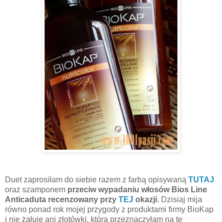
Duet zaprosiłam do siebie razem z farbą opisywaną
TUTAJ
oraz szamponem
przeciw wypadaniu włosów Bios Line
Anticaduta recenzowany przy
TEJ
okazji.
Dzisiaj mija
równo ponad rok mojej przygody z produktami firmy BioKap
i nie żałuję ani złotówki, którą przeznaczyłam na te