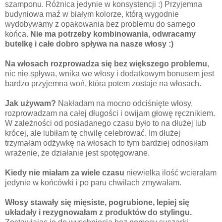
szamponu. Różnica jedynie w konsystencji :) Przyjemna
budyniowa maź w białym kolorze, którą wygodnie
wydobywamy z opakowania bez problemu do samego
końca.
Nie ma potrzeby kombinowania, odwracamy
butelkę i całe dobro spływa na nasze włosy :)
Na włosach rozprowadza się bez większego problemu
,
nic nie spływa, wnika we włosy i dodatkowym bonusem jest
bardzo przyjemna woń, która potem zostaje na włosach.
Jak używam?
Nakładam na mocno odciśnięte włosy,
rozprowadzam na całej długości i owijam głowę ręcznikiem.
W zależności od posiadanego czasu było to na dłużej lub
krócej, ale lubiłam tę chwilę celebrować. Im dłużej
trzymałam odżywkę na włosach to tym bardziej odnosiłam
wrażenie, że działanie jest spotęgowane.
Kiedy nie miałam za wiele czasu
niewielka ilość wcierałam
jedynie w końcówki i po paru chwilach zmywałam.
Włosy stawały się mięsiste, pogrubione, lepiej się
układały i rezygnowałam z produktów do stylingu.