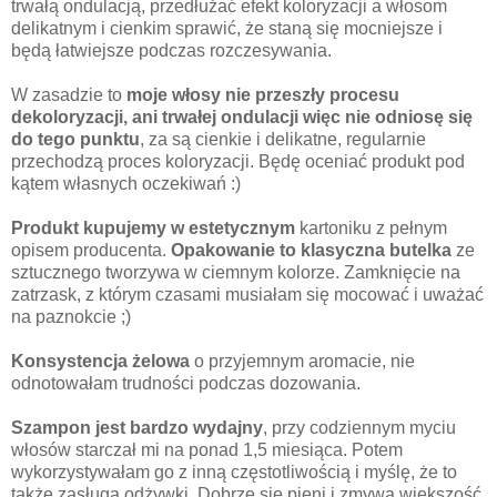
trwałą ondulacją, przedłużać efekt koloryzacji a włosom
delikatnym i cienkim sprawić, że staną się mocniejsze i
będą łatwiejsze podczas rozczesywania.
W zasadzie to
moje włosy nie przeszły procesu
dekoloryzacji, ani trwałej ondulacji więc nie odniosę się
do tego punktu
, za są cienkie i delikatne, regularnie
przechodzą proces koloryzacji. Będę oceniać produkt pod
kątem własnych oczekiwań :)
Produkt kupujemy w estetycznym
kartoniku z pełnym
opisem producenta.
Opakowanie to klasyczna butelka
ze
sztucznego tworzywa w ciemnym kolorze. Zamknięcie na
zatrzask, z którym czasami musiałam się mocować i uważać
na paznokcie ;)
Konsystencja żelowa
o przyjemnym aromacie, nie
odnotowałam trudności podczas dozowania.
Szampon jest bardzo wydajny
, przy codziennym myciu
włosów starczał mi na ponad 1,5 miesiąca. Potem
wykorzystywałam go z inną częstotliwością i myślę, że to
także zasługa odżywki. Dobrze się pieni i zmywa większość