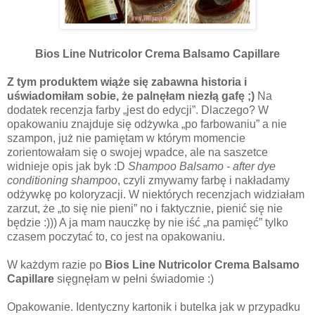
Bios Line Nutricolor Crema Balsamo Capillare
Z tym produktem wiąże się zabawna historia i
uświadomiłam sobie, że palnęłam niezłą gafę ;)
Na
dodatek recenzja farby „jest do edycji”. Dlaczego? W
opakowaniu znajduje się odżywka „po farbowaniu” a nie
szampon, już nie pamiętam w którym momencie
zorientowałam się o swojej wpadce, ale na saszetce
widnieje opis jak byk :D
Shampoo Balsamo - after dye
conditioning shampoo
, czyli zmywamy farbę i nakładamy
odżywkę po koloryzacji. W niektórych recenzjach widziałam
zarzut, że „to się nie pieni” no i faktycznie, pienić się nie
będzie :))) A ja mam nauczkę by nie iść „na pamięć” tylko
czasem poczytać to, co jest na opakowaniu.
W każdym razie po
Bios Line Nutricolor Crema Balsamo
Capillare
sięgnęłam w pełni świadomie :)
Opakowanie. Identyczny kartonik i butelka jak w przypadku