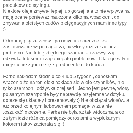
produktów do stylingu.
Niektóre oleje zmywał lepiej lub gorzej, ale to nie wpływa na
moją ocenę ponieważ nauczona kilkoma wpadkami, do
zmywania oleistych cudów pielęgnacyjnych mam inne typy
:)
Odrobinę plącze włosy i po umyciu konieczne jest
zastosowanie wspomagacza, by włosy rozczesać bez
problemu. Nie lubię zbędnego szarpania i zazwyczaj
odżywka lub serum zapobiegało problemowi. Dlatego w tym
miejscu nie zgodzę się z producentem do końca....
Farbę nakładam średnio co 4 lub 5 tygodni, odnosiłam
wrażenie że na ten efekt nakłada się wiele czynników, nie
tylko szampon i odżywka z tej serii. Jedno jest pewne, włosy
po samym szamponie były naprawdę przyjemne w dotyku,
dobrze się układały i prezentowały :) Nie obciążał włosów, a
tuż przed kolejnym farbowaniem pomagał wizualnie
„oszukać” otoczenie. Farba nie była aż tak widoczna, a co
za tym idzie różnica pomiędzy odrostami a wypłukanym
kolorem jakby zacierała się ;)