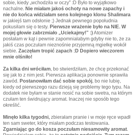
sobie, kiedy „wchodziła w oczy” :D Było to wyjątkowo
nachalne.
Nie miałam jakoś ochoty na nowe zapachy i
nie do końca widziałam sens kolejnego klonu Shalimara
w jakiejś tam odsłonie ;) Jednak pewnego popołudnia
pokusiłam się o testy.
Pierwsze wrażenie było na NIE. W
mojej głowie zabrzmiało „Uciekajmy!” :)
Atomizer
posłałam w kąt i pewnie zapomniałabym gdyby nie to, że za
jakiś czas poczułam nieznośnie przyjemną mgiełkę wokół
siebie.
Zaczęłam tropić zapach :D Dopiero wieczorem
mnie olśniło!
Za kilka dni wróciłam
, bo stwierdziłam, że chcę przekonać
się jak to z nim jest. Pierwsza aplikacja ponownie sprawiła
zawód.
Postanowiłam dać sobie spokój
, bo nie lubię,
kiedy od pierwszego razu dzieją się problemy tego typu. Na
dodatek nie byłam w stanie nosić na sobie swetra, na którym
czułam ten świdrujący aromat. Inaczej nie sposób tego
określić.
Minęło kilka tygodni,
zbierałam pranie i w moje ręce wpadł
ten sam sweter, który miałam podczas testowania.
Zgarniając go do kosza poczułam niesamowity aromat
.