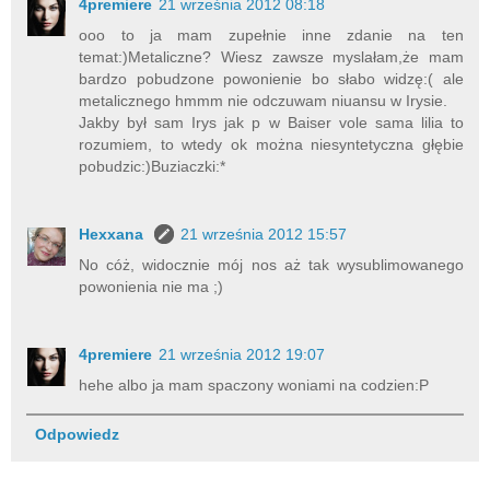
4premiere
21 września 2012 08:18
ooo to ja mam zupełnie inne zdanie na ten
temat:)Metaliczne? Wiesz zawsze myslałam,że mam
bardzo pobudzone powonienie bo słabo widzę:( ale
metalicznego hmmm nie odczuwam niuansu w Irysie.
Jakby był sam Irys jak p w Baiser vole sama lilia to
rozumiem, to wtedy ok można niesyntetyczna głębie
pobudzic:)Buziaczki:*
Hexxana
21 września 2012 15:57
No cóż, widocznie mój nos aż tak wysublimowanego
powonienia nie ma ;)
4premiere
21 września 2012 19:07
hehe albo ja mam spaczony woniami na codzien:P
Odpowiedz