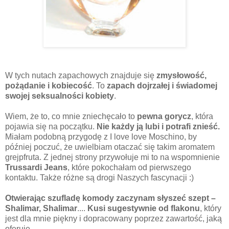
W tych nutach zapachowych znajduje się
zmysłowość,
pożądanie i kobiecość
. To
zapach dojrzałej i świadomej
swojej seksualności kobiety
.
Wiem, że to, co mnie zniechęcało to
pewna gorycz
, która
pojawia się na początku.
Nie każdy ją lubi i potrafi znieść.
Miałam podobną przygodę z I love love Moschino, by
później poczuć, że uwielbiam otaczać się takim aromatem
grejpfruta. Z jednej strony przywołuje mi to na wspomnienie
Trussardi Jeans
, które pokochałam od pierwszego
kontaktu. Także różne są drogi Naszych fascynacji :)
Otwierając szufladę komody zaczynam słyszeć szept –
Shalimar, Shalimar
....
Kusi sugestywnie od flakonu
, który
jest dla mnie piękny i dopracowany poprzez zawartość, jaką
oferuje.