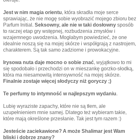
Jest w nim magia orientu
, która skradła moje serce
sprawiając, że nie mogę sobie wyobrazić mojego zbioru bez
Parfum Initial.
Seksowny, ale nie w taki dosłowny
sposób
to raczej etap gry wstępnej, rozbudzenia zmysłów i
wzajemnego uwodzenia. Mogłabym powiedzieć, że one
idealnie noszą się na mojej skórze i współgrają z nastrojem,
charakterem. Są tak samo zadziorne i prowokacyjne.
Irysowa nuta daje mocno o sobie znać
, wyjątkowo to mi
się spodobało i przechodzi on w mieszankę gorzko-słodką,
która ma niesamowitą intensywność na mojej skórze.
Finalnie zostaje więcej słodyczy niż goryczy ;)
Te perfumy to intymność w najlepszym wydaniu
.
Lubię wyraziste zapachy, które nie są tłem, ale
uzupełnieniem mnie samej. Dlatego też wybieram takie,
które mają określone przesłanie. Tak jest tym razem :)
Jesteście zaciekawione? A może Shalimar jest Wam
bliski i dobrze znany?