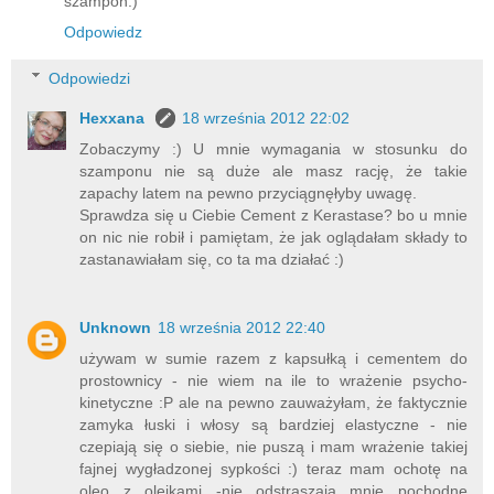
szampon:)
Odpowiedz
Odpowiedzi
Hexxana
18 września 2012 22:02
Zobaczymy :) U mnie wymagania w stosunku do
szamponu nie są duże ale masz rację, że takie
zapachy latem na pewno przyciągnęłyby uwagę.
Sprawdza się u Ciebie Cement z Kerastase? bo u mnie
on nic nie robił i pamiętam, że jak oglądałam składy to
zastanawiałam się, co ta ma działać :)
Unknown
18 września 2012 22:40
używam w sumie razem z kapsułką i cementem do
prostownicy - nie wiem na ile to wrażenie psycho-
kinetyczne :P ale na pewno zauważyłam, że faktycznie
zamyka łuski i włosy są bardziej elastyczne - nie
czepiają się o siebie, nie puszą i mam wrażenie takiej
fajnej wygładzonej sypkości :) teraz mam ochotę na
oleo z olejkami -nie odstraszają mnie pochodne