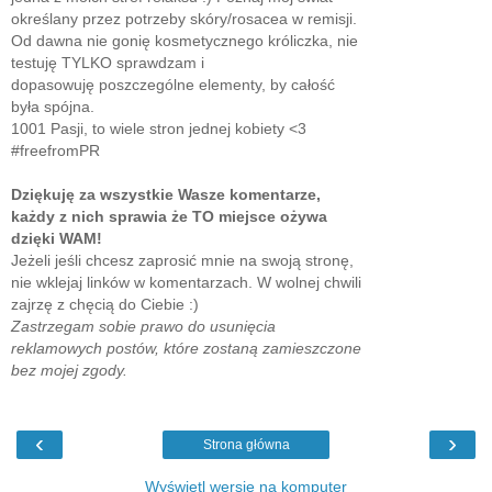
określany przez potrzeby skóry/rosacea w remisji.
Od dawna nie gonię kosmetycznego króliczka, nie
testuję TYLKO sprawdzam i
dopasowuję poszczególne elementy, by całość
była spójna.
1001 Pasji, to wiele stron jednej kobiety <3
#freefromPR
Dziękuję za wszystkie Wasze komentarze,
każdy z nich sprawia że TO miejsce ożywa
dzięki WAM!
Jeżeli jeśli chcesz zaprosić mnie na swoją stronę,
nie wklejaj linków w komentarzach. W wolnej chwili
zajrzę z chęcią do Ciebie :)
Zastrzegam sobie prawo do usunięcia
reklamowych postów, które zostaną zamieszczone
bez mojej zgody.
‹
›
Strona główna
Wyświetl wersję na komputer