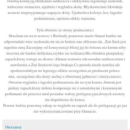
świetną kondycję.Delikatnie natłuszcza i efektywnie regeneruje naskórek,
widocznie wzmacnia, ujędrnia i wygładza skórę. Błyskawicznie likwiduje
uczucie nieprzyjemnego napięcia skóry. Ujednolica koloryt, koi, łagodzi
podrażnienia, opóźnia efekty starzenia.
Tyle obietnic ze strony producenta;)
Skusilam sie na te nowosc z Bielendy poniewaz maslo Granat bardzo mi
odpowiadalo wiec wydawalo mi sie,ze bedzie ono zblizone ale...Żeń Szeń jest
zupelnie inny.Zacznijmy od konsystencji-blizej jej do lotionu niz kremu-niby
tresciwa ale bardzo delikatna,szybko sie wchlania.Ma oblednie przepiekny
zapach,ktory zostaje na skorze:-)Granat zostawia odczuwalne natluszczenie i
nawilzenie a Żeń Szeniowi tego brakuje.Co prawda niezle nawilza ale
spodziewalabym sie lepszego efektu szczegolnie,ze producent poleca
min. szczegolnie dla skory suchej o obniżonej jędrnosci i elastycznosci.
Owszem wygladza i lagodzi podraznienia ale na tym koniec.Atutem jest
piekny zapach,ktory dobrze komponuje sie z orientalnymi i korzennymi
perfumami ale przeciez mial posiadac walory pielegnacyjne,ktorych niestety
nie dopelniono do konca.
Pewnie bedzie ponowny zakup ze wzgledu na zapach ale do pielegnacji go juz
nie wykorzystam,zostane przy Granacie.
Hexxana