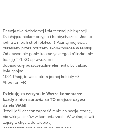
Entuzjastka świadomej i skutecznej pielęgnacji.
Działająca niekomercyjne i hobbystycznie. Jest to
jedna z moich stref relaksu :) Poznaj mój świat
określany przez potrzeby skóry/rosacea w remisji.
Od dawna nie gonię kosmetycznego króliczka, nie
testuję TYLKO sprawdzam i
dopasowuję poszczególne elementy, by całość
była spójna.
1001 Pasji, to wiele stron jednej kobiety <3
#freefromPR
Dziękuję za wszystkie Wasze komentarze,
każdy z nich sprawia że TO miejsce ożywa
dzięki WAM!
Jeżeli jeśli chcesz zaprosić mnie na swoją stronę,
nie wklejaj linków w komentarzach. W wolnej chwili
zajrzę z chęcią do Ciebie :)