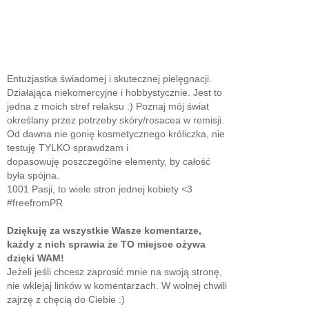
Entuzjastka świadomej i skutecznej pielęgnacji.
Działająca niekomercyjne i hobbystycznie. Jest to
jedna z moich stref relaksu :) Poznaj mój świat
określany przez potrzeby skóry/rosacea w remisji.
Od dawna nie gonię kosmetycznego króliczka, nie
testuję TYLKO sprawdzam i
dopasowuję poszczególne elementy, by całość
była spójna.
1001 Pasji, to wiele stron jednej kobiety <3
#freefromPR
Dziękuję za wszystkie Wasze komentarze,
każdy z nich sprawia że TO miejsce ożywa
dzięki WAM!
Jeżeli jeśli chcesz zaprosić mnie na swoją stronę,
nie wklejaj linków w komentarzach. W wolnej chwili
zajrzę z chęcią do Ciebie :)