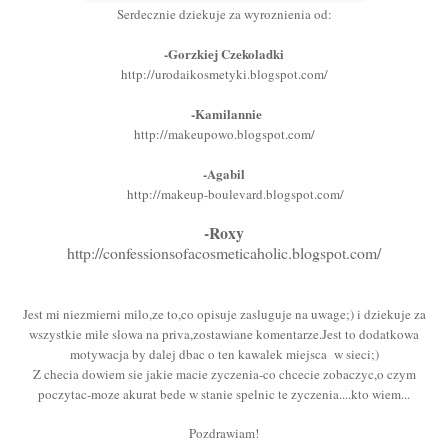
Serdecznie dziekuje za wyroznienia od:
-Gorzkiej Czekoladki
http://urodaikosmetyki.blogspot.com/
-Kamilannie
http://makeupowo.blogspot.com/
-Agabil
http://makeup-boulevard.blogspot.com/
-Roxy
http://confessionsofacosmeticaholic.blogspot.com/
Jest mi niezmierni milo,ze to,co opisuje zasluguje na uwage;) i dziekuje za
wszystkie mile slowa na priva,zostawiane komentarze.Jest to dodatkowa
motywacja by dalej dbac o ten kawalek miejsca w sieci;)
Z checia dowiem sie jakie macie zyczenia-co chcecie zobaczyc,o czym
poczytac-moze akurat bede w stanie spelnic te zyczenia....kto wiem...
Pozdrawiam!