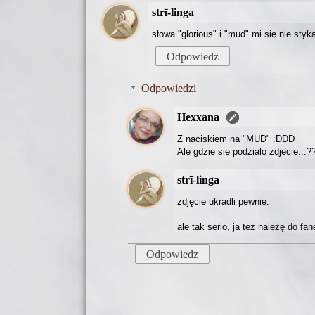
strī-linga
słowa "glorious" i "mud" mi się nie styk
Odpowiedz
Odpowiedzi
Hexxana
Z naciskiem na "MUD" :DDD
Ale gdzie sie podzialo zdjecie...??
strī-linga
zdjęcie ukradli pewnie.
ale tak serio, ja też należę do fan
Odpowiedz