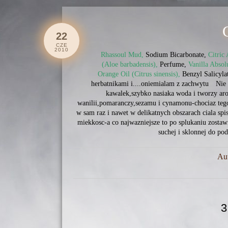
22
CZE
2010
Rhassoul Mud,
Sodium Bicarbonate,
Citric
(Aloe barbadensis),
Perfume,
Vanilla Absol
Orange Oil (Citrus sinensis),
Benzyl Salicyla
herbatnikami i....oniemialam z zachwytu
Nie 
kawalek,szybko nasiaka woda i tworzy ar
wanilii,pomaranczy,sezamu i cynamonu-chociaz tego
w sam raz i nawet w delikatnych obszarach ciala spi
miekkosc-a co najwazniejsze to po splukaniu zostaw
suchej i sklonnej do pod
Au
3