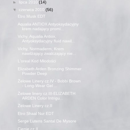
►
lipca 2010
(14)
▼
czerwca 2010
(56)
Etro Musk EDT
Aqualia ANTIOX Antyoksydacyjny
krem nadający promi...
Vichy, Aqualia Antiox,
Antyoksydacyjny fluid nawil...
Vichy, Normaderm, Krem
nawilżający zwalczający nie...
L'oreal Kod Młodości
Elizabeth Arden Bronzing Shimmer
Powder Deep
Żelowe Linery cz.IV - Bobbi Brown
- Long-Wear Gel ...
Żelowe linery cz.III-ELIZABETH
ARDEN Color Intrigu...
Żelowe Linery cz.II
Etro Shaal Nur EDT
Serge Lutens Santal De Mysore
Cienie cz.II