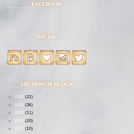
FACEBOOK
SOCIAL
ARCHIWUM BLOGA
►
2026
(22)
►
2025
(36)
►
2024
(11)
►
2023
(20)
►
2022
(10)