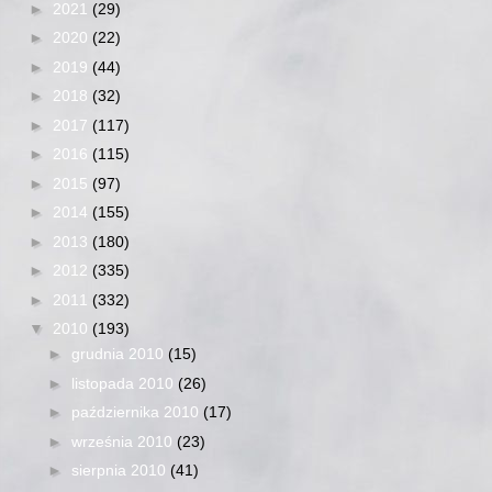
►
2021
(29)
►
2020
(22)
►
2019
(44)
►
2018
(32)
►
2017
(117)
►
2016
(115)
►
2015
(97)
►
2014
(155)
►
2013
(180)
►
2012
(335)
►
2011
(332)
▼
2010
(193)
►
grudnia 2010
(15)
►
listopada 2010
(26)
►
października 2010
(17)
►
września 2010
(23)
►
sierpnia 2010
(41)