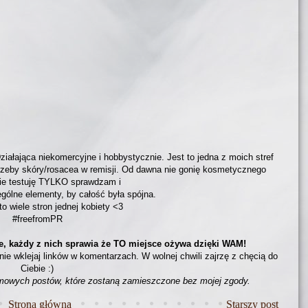
ziałająca niekomercyjne i hobbystycznie. Jest to jedna z moich stref
trzeby skóry/rosacea w remisji. Od dawna nie gonię kosmetycznego
nie testuję TYLKO sprawdzam i
ólne elementy, by całość była spójna.
to wiele stron jednej kobiety <3
#freefromPR
e, każdy z nich sprawia że TO miejsce ożywa dzięki WAM!
 nie wklejaj linków w komentarzach. W wolnej chwili zajrzę z chęcią do
Ciebie :)
amowych postów, które zostaną zamieszczone bez mojej zgody.
Strona główna
Starszy post