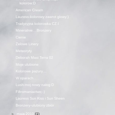
kolorow:D
American Cream
Lauress-kolorowy zawrot glowy:)
Tradycyjna kolorowka CZ.I
Mineralnie....Bronzery
Cienie
Żelowe Linery
Meteoryty
Deborah Maxi Terra 02
Moje ulubione
Kolorowe pazury....
W oparach......
Lush-moj nowy nałog:D
Filtromaniactwo;-)
Lauress Sun Kiss i Sun Sheen
Bronzery-ulubiony zbiór
►
maja 2010
(1)