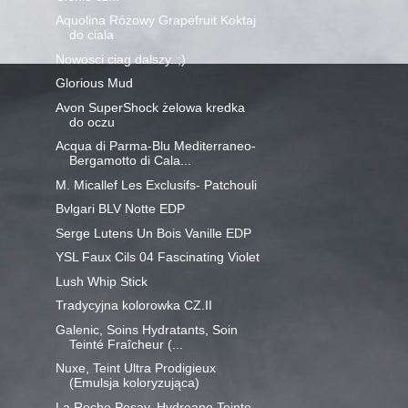
Aquolina Różowy Grapefruit Koktaj
do ciala
Nowosci ciag dalszy..;)
Glorious Mud
Avon SuperShock żelowa kredka
do oczu
Acqua di Parma-Blu Mediterraneo-
Bergamotto di Cala...
M. Micallef Les Exclusifs- Patchouli
Bvlgari BLV Notte EDP
Serge Lutens Un Bois Vanille EDP
YSL Faux Cils 04 Fascinating Violet
Lush Whip Stick
Tradycyjna kolorowka CZ.II
Galenic, Soins Hydratants, Soin
Teinté Fraîcheur (...
Nuxe, Teint Ultra Prodigieux
(Emulsja koloryzująca)
La Roche Posay, Hydreane Teinte