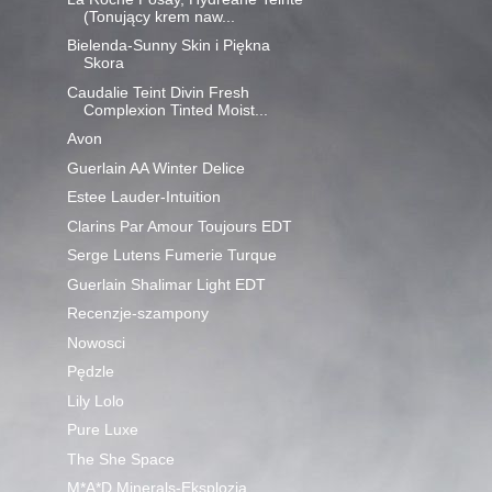
(Tonujący krem naw...
Bielenda-Sunny Skin i Piękna
Skora
Caudalie Teint Divin Fresh
Complexion Tinted Moist...
Avon
Guerlain AA Winter Delice
Estee Lauder-Intuition
Clarins Par Amour Toujours EDT
Serge Lutens Fumerie Turque
Guerlain Shalimar Light EDT
Recenzje-szampony
Nowosci
Pędzle
Lily Lolo
Pure Luxe
The She Space
M*A*D Minerals-Eksplozja