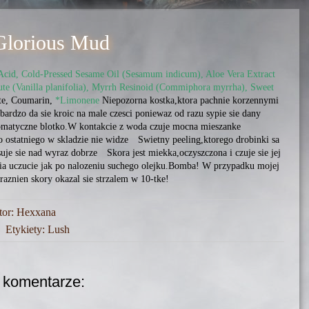
Glorious Mud
 Acid, Cold-Pressed Sesame Oil (Sesamum indicum), Aloe Vera Extract
ute (Vanilla planifolia), Myrrh Resinoid (Commiphora myrrha), Sweet
te, Coumarin,
*Limonene
Niepozorna kostka,ktora pachnie korzennymi
bardzo da sie kroic na male czesci poniewaz od razu sypie sie dany
omatyczne blotko.W kontakcie z woda czuje mocna mieszanke
 ostatniego w skladzie nie widze
Swietny peeling,ktorego drobinki sa
suje sie nad wyraz dobrze
Skora jest miekka,oczyszczona i czuje sie jej
ia uczucie jak po nalozeniu suchego olejku.Bomba!
W przypadku mojej
raznien skory okazal sie strzalem w 10-tke!
tor:
Hexxana
Etykiety:
Lush
 komentarze: