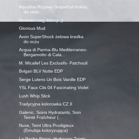
Aquolina Różowy Grapefruit Koktaj
do ciala
Nowosci ciag dalszy..;)
Glorious Mud
Avon SuperShock żelowa kredka
do oczu
Acqua di Parma-Blu Mediterraneo-
Bergamotto di Cala...
M. Micallef Les Exclusifs- Patchouli
Bvlgari BLV Notte EDP
Serge Lutens Un Bois Vanille EDP
YSL Faux Cils 04 Fascinating Violet
Lush Whip Stick
Tradycyjna kolorowka CZ.II
Galenic, Soins Hydratants, Soin
Teinté Fraîcheur (...
Nuxe, Teint Ultra Prodigieux
(Emulsja koloryzująca)
La Roche Posay, Hydreane Teinte