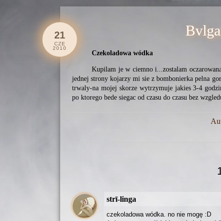
Bvlga
21
CZE
2010
Czekoladowa wódka
Kupilam je w ciemno i...zostalam oczarowan
jednej strony kojarzy mi sie z bombonierka pelna go
trwaly-na mojej skorze wytrzymuje jakies 3-4 godzi
po ktorego bede siegac od czasu do czasu bez wzgled
Au
strī-linga
czekoladowa wódka. no nie mogę :D