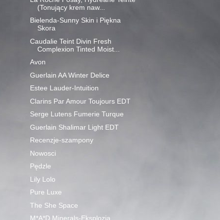
(Tonujący krem naw...
Bielenda-Sunny Skin i Piękna
Skora
Caudalie Teint Divin Fresh
Complexion Tinted Moist...
Avon
Guerlain AA Winter Delice
Estee Lauder-Intuition
Clarins Par Amour Toujours EDT
Serge Lutens Fumerie Turque
Guerlain Shalimar Light EDT
Recenzje-szampony
Nowosci
Pędzle
Lily Lolo
Pure Luxe
The She Space
M*A*D Minerals-Eksplozja