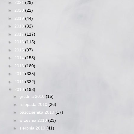
►
2021
(29)
►
2020
(22)
►
2019
(44)
►
2018
(32)
►
2017
(117)
►
2016
(115)
►
2015
(97)
►
2014
(155)
►
2013
(180)
►
2012
(335)
►
2011
(332)
▼
2010
(193)
►
grudnia 2010
(15)
►
listopada 2010
(26)
►
października 2010
(17)
►
września 2010
(23)
►
sierpnia 2010
(41)