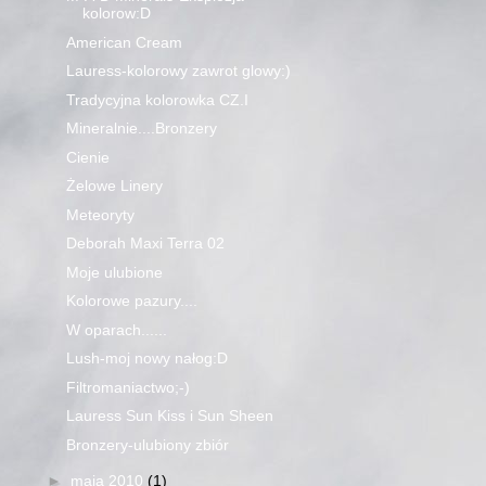
kolorow:D
American Cream
Lauress-kolorowy zawrot glowy:)
Tradycyjna kolorowka CZ.I
Mineralnie....Bronzery
Cienie
Żelowe Linery
Meteoryty
Deborah Maxi Terra 02
Moje ulubione
Kolorowe pazury....
W oparach......
Lush-moj nowy nałog:D
Filtromaniactwo;-)
Lauress Sun Kiss i Sun Sheen
Bronzery-ulubiony zbiór
►
maja 2010
(1)