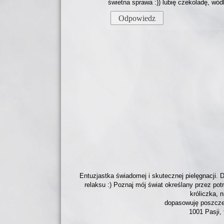
świetna sprawa :)) lubię czekoladę, wó
Odpowiedz
Entuzjastka świadomej i skutecznej pielęgnacji. D
relaksu :) Poznaj mój świat określany przez po
króliczka, 
dopasowuję poszczeg
1001 Pasji, 