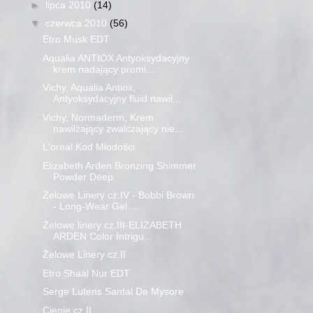
►
lipca 2010
(14)
▼
czerwca 2010
(56)
Etro Musk EDT
Aqualia ANTIOX Antyoksydacyjny
krem nadający promi...
Vichy, Aqualia Antiox,
Antyoksydacyjny fluid nawil...
Vichy, Normaderm, Krem
nawilżający zwalczający nie...
L'oreal Kod Młodości
Elizabeth Arden Bronzing Shimmer
Powder Deep
Żelowe Linery cz.IV - Bobbi Brown
- Long-Wear Gel ...
Żelowe linery cz.III-ELIZABETH
ARDEN Color Intrigu...
Żelowe Linery cz.II
Etro Shaal Nur EDT
Serge Lutens Santal De Mysore
Cienie cz.II