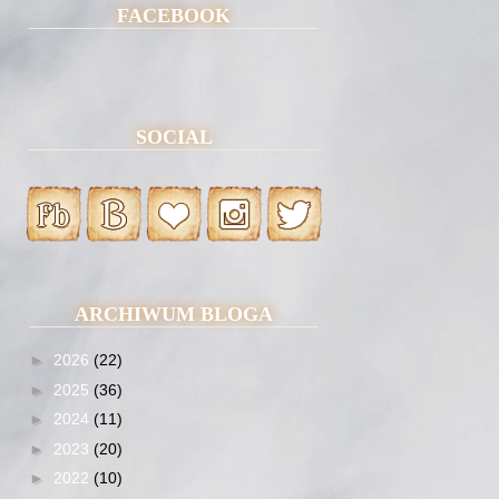
FACEBOOK
SOCIAL
ARCHIWUM BLOGA
►
2026
(22)
►
2025
(36)
►
2024
(11)
►
2023
(20)
►
2022
(10)