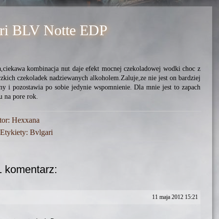
ri BLV Notte EDP
a,ciekawa kombinacja nut daje efekt mocnej czekoladowej wodki choc z
rzkich czekoladek nadziewanych alkoholem.Zaluje,ze nie jest on bardziej
ny i pozostawia po sobie jedynie wspomnienie. Dla mnie jest to zapach
u na pore rok.
tor:
Hexxana
Etykiety:
Bvlgari
1 komentarz:
11 maja 2012 15:21