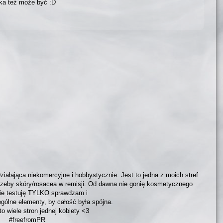
dka też może być :D
ziałająca niekomercyjne i hobbystycznie. Jest to jedna z moich stref
trzeby skóry/rosacea w remisji. Od dawna nie gonię kosmetycznego
nie testuję TYLKO sprawdzam i
ólne elementy, by całość była spójna.
to wiele stron jednej kobiety <3
#freefromPR