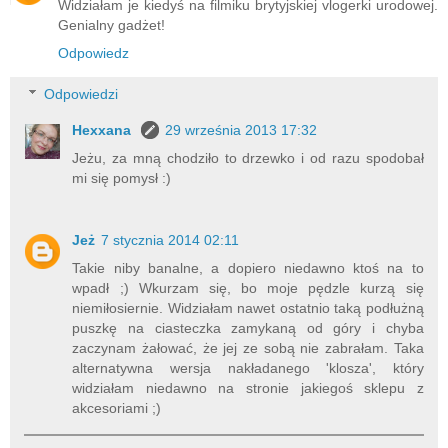
Widziałam je kiedyś na filmiku brytyjskiej vlogerki urodowej.
Genialny gadżet!
Odpowiedz
Odpowiedzi
Hexxana
29 września 2013 17:32
Jeżu, za mną chodziło to drzewko i od razu spodobał
mi się pomysł :)
Jeż
7 stycznia 2014 02:11
Takie niby banalne, a dopiero niedawno ktoś na to
wpadł ;) Wkurzam się, bo moje pędzle kurzą się
niemiłosiernie. Widziałam nawet ostatnio taką podłużną
puszkę na ciasteczka zamykaną od góry i chyba
zaczynam żałować, że jej ze sobą nie zabrałam. Taka
alternatywna wersja nakładanego 'klosza', który
widziałam niedawno na stronie jakiegoś sklepu z
akcesoriami ;)