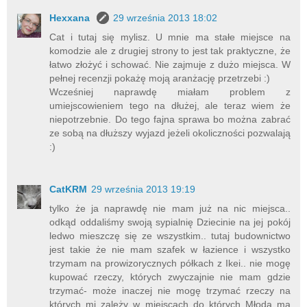
Hexxana
29 września 2013 18:02
Cat i tutaj się mylisz. U mnie ma stałe miejsce na
komodzie ale z drugiej strony to jest tak praktyczne, że
łatwo złożyć i schować. Nie zajmuje z dużo miejsca. W
pełnej recenzji pokażę moją aranżację przetrzebi :)
Wcześniej naprawdę miałam problem z
umiejscowieniem tego na dłużej, ale teraz wiem że
niepotrzebnie. Do tego fajna sprawa bo można zabrać
ze sobą na dłuższy wyjazd jeżeli okoliczności pozwalają
:)
CatKRM
29 września 2013 19:19
tylko że ja naprawdę nie mam już na nic miejsca..
odkąd oddaliśmy swoją sypialnię Dziecinie na jej pokój
ledwo mieszczę się ze wszystkim.. tutaj budownictwo
jest takie że nie mam szafek w łazience i wszystko
trzymam na prowizorycznych półkach z Ikei.. nie mogę
kupować rzeczy, których zwyczajnie nie mam gdzie
trzymać- może inaczej nie mogę trzymać rzeczy na
których mi zależy w miejscach do których Młoda ma