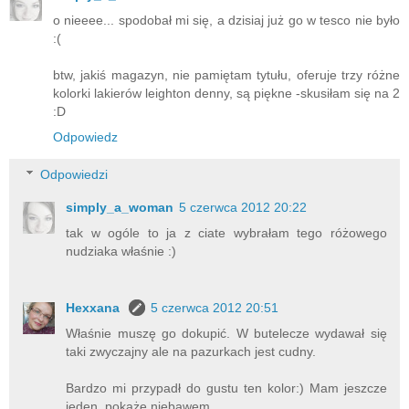
o nieeee... spodobał mi się, a dzisiaj już go w tesco nie było
:(
btw, jakiś magazyn, nie pamiętam tytułu, oferuje trzy różne
kolorki lakierów leighton denny, są piękne -skusiłam się na 2
:D
Odpowiedz
Odpowiedzi
simply_a_woman
5 czerwca 2012 20:22
tak w ogóle to ja z ciate wybrałam tego różowego
nudziaka właśnie :)
Hexxana
5 czerwca 2012 20:51
Właśnie muszę go dokupić. W butelecze wydawał się
taki zwyczajny ale na pazurkach jest cudny.
Bardzo mi przypadł do gustu ten kolor:) Mam jeszcze
jeden, pokaże niebawem.