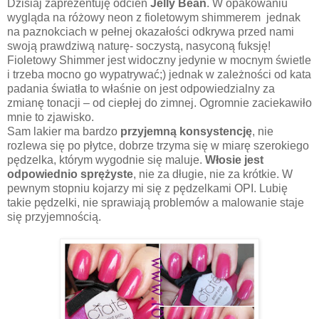
Dzisiaj zaprezentuję odcień
Jelly Bean
. W opakowaniu
wygląda na różowy neon z fioletowym shimmerem
jednak
na paznokciach w pełnej okazałości odkrywa przed nami
swoją prawdziwą naturę- soczystą, nasyconą fuksję!
Fioletowy Shimmer jest widoczny jedynie w mocnym świetle
i trzeba mocno go wypatrywać;) jednak w zależności od kata
padania światła to właśnie on jest odpowiedzialny za
zmianę tonacji – od ciepłej do zimnej. Ogromnie zaciekawiło
mnie to zjawisko.
Sam lakier ma bardzo
przyjemną konsystencję
, nie
rozlewa się po płytce, dobrze trzyma się w miarę szerokiego
pędzelka, którym wygodnie się maluje.
Włosie jest
odpowiednio sprężyste
, nie za długie, nie za krótkie. W
pewnym stopniu kojarzy mi się z pędzelkami OPI. Lubię
takie pędzelki, nie sprawiają problemów a malowanie staje
się przyjemnością.