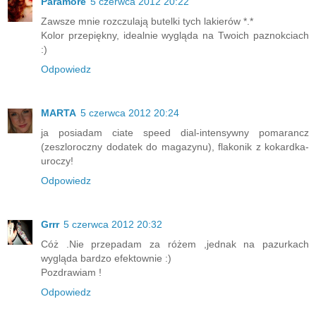
Paramore
5 czerwca 2012 20:22
Zawsze mnie rozczulają butelki tych lakierów *.*
Kolor przepiękny, idealnie wygląda na Twoich paznokciach
:)
Odpowiedz
MARTA
5 czerwca 2012 20:24
ja posiadam ciate speed dial-intensywny pomarancz
(zeszloroczny dodatek do magazynu), flakonik z kokardka-
uroczy!
Odpowiedz
Grrr
5 czerwca 2012 20:32
Cóż .Nie przepadam za różem ,jednak na pazurkach
wygląda bardzo efektownie :)
Pozdrawiam !
Odpowiedz