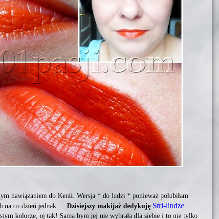
m nawiązaniem do Kenii. Wersja * do ludzi * ponieważ polubiłam
Stri-lindze
ch na co dzień jednak….
Dzisiejszy makijaż dedykuję
.
ym kolorze, oj tak! Sama bym jej nie wybrała dla siebie i to nie tylko