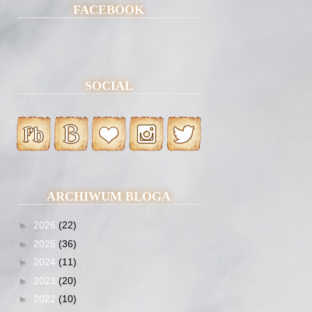
FACEBOOK
SOCIAL
ARCHIWUM BLOGA
►
2026
(22)
►
2025
(36)
►
2024
(11)
►
2023
(20)
►
2022
(10)