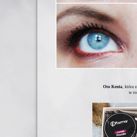
Oto Kenia
, która 
w ro