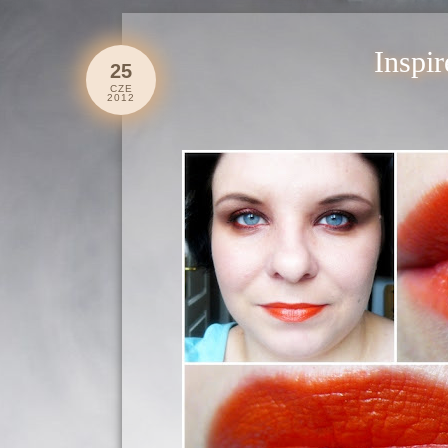
Inspir
25
CZE
2012