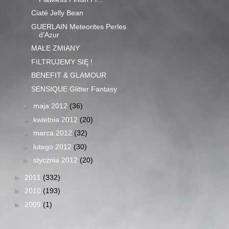
Ciaté Jelly Bean
GUERLAIN Meteorites Perles
d’Azur
MAŁE ZMIANY
FILTRUJEMY SIĘ !
BENEFIT & GLAMOUR
SENSIQUE Glitter Fantasy
►
maja 2012
(36)
►
kwietnia 2012
(20)
►
marca 2012
(32)
►
lutego 2012
(30)
►
stycznia 2012
(20)
►
2011
(332)
►
2010
(193)
►
2009
(1)