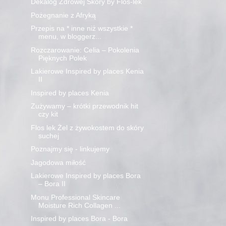
Dekalog Zdrowej Skóry by Flos-lek
Pożegnanie z Afryką
Przepis na * inne niż wszystkie *
menu, w bloggerz...
Rozczarowanie: Celia – Pokolenia
Pięknych Polek
Lakierowe Inspired by places Kenia
II
Inspired by places Kenia
Zużywamy – krótki przewodnik hit
czy kit
Flos lek Żel z żywokostem do skóry
suchej
Poznajmy się - linkujemy
Jagodowa miłość
Lakierowe Inspired by places Bora
– Bora II
Monu Professional Skincare
Moisture Rich Collagen ...
Inspired by places Bora - Bora