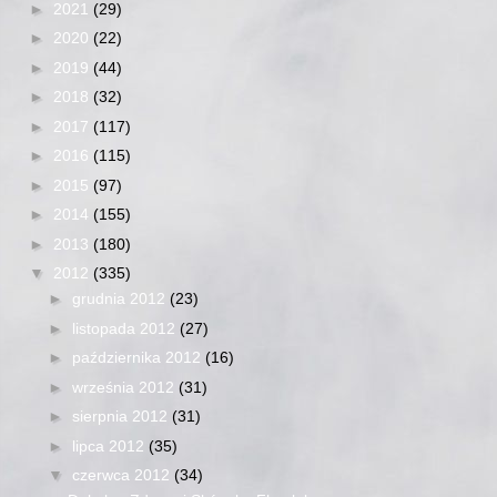
►
2021
(29)
►
2020
(22)
►
2019
(44)
►
2018
(32)
►
2017
(117)
►
2016
(115)
►
2015
(97)
►
2014
(155)
►
2013
(180)
▼
2012
(335)
►
grudnia 2012
(23)
►
listopada 2012
(27)
►
października 2012
(16)
►
września 2012
(31)
►
sierpnia 2012
(31)
►
lipca 2012
(35)
▼
czerwca 2012
(34)