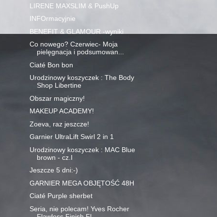
LIRENE MAXSLIM & PushUp
INFOrmacyjnie
BENEFIT & GLAMOUR -wyniki
Co nowego? Czerwiec- Moja
pielęgnacja i podsumowan...
Ciaté Bon bon
Urodzinowy koszyczek : The Body
Shop Libertine
Obszar magiczny!
MAKEUP ACADEMY!
Zoeva, raz jeszcze!
Garnier UltraLift Swirl 2 in 1
Urodzinowy koszyczek : MAC Blue
brown - cz.I
Jeszcze 5 dni:-)
GARNIER MEGA OBJĘTOŚĆ 48H
Ciaté Purple sherbet
Seria, nie polecam! Yves Rocher
Flawless Finish Fl...