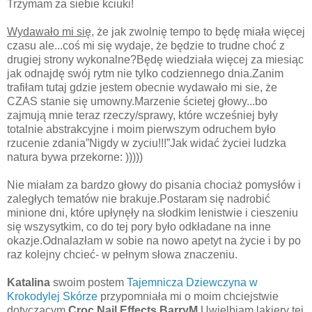
Trzymam za siebie kciuki!
Wydawało mi się
, że jak zwolnię tempo to będę miała więcej
czasu ale...coś mi się wydaje, że będzie to trudne choć z
drugiej strony wykonalne?Będę wiedziała więcej za miesiąc
jak odnajdę swój rytm nie tylko codziennego dnia.Zanim
trafiłam tutaj gdzie jestem obecnie wydawało mi sie, że
CZAS stanie się umowny.Marzenie ścietej głowy...bo
zajmują mnie teraz rzeczy/sprawy, które wcześniej były
totalnie abstrakcyjne i moim pierwszym odruchem było
rzucenie zdania”Nigdy w zyciu!!!”Jak widać życiei ludzka
natura bywa przekorne: )))))
Nie miałam za bardzo głowy do pisania chociaż pomysłów i
zaległych tematów nie brakuje.Postaram się nadrobić
minione dni, które upłynęły na słodkim lenistwie i cieszeniu
się wszysytkim, co do tej pory było odkładane na inne
okazje.Odnalazłam w sobie na nowo apetyt na życie i by po
raz kolejny chcieć- w pełnym słowa znaczeniu.
Katalina
swoim postem
Tajemnicza Dziewczyna w
Krokodylej Skórze
przypomniała mi o moim chciejstwie
dotyczącym
Croc Nail Effects BarryM
.Uwielbiam lakiery tej