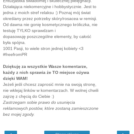
Entuzjastka świadomej i skutecznej pielęgnacji.
Działająca niekomercyjne i hobbystycznie. Jest to
jedna z moich stref relaksu :) Poznaj mój świat
określany przez potrzeby skóry/rosacea w remisji.
Od dawna nie gonię kosmetycznego króliczka, nie
testuję TYLKO sprawdzam i
dopasowuję poszczególne elementy, by całość
była spójna.
1001 Pasji, to wiele stron jednej kobiety <3
#freefromPR
Dziękuję za wszystkie Wasze komentarze,
każdy z nich sprawia że TO miejsce ożywa
dzięki WAM!
Jeżeli jeśli chcesz zaprosić mnie na swoją stronę,
nie wklejaj linków w komentarzach. W wolnej chwili
zajrzę z chęcią do Ciebie :)
Zastrzegam sobie prawo do usunięcia
reklamowych postów, które zostaną zamieszczone
bez mojej zgody.