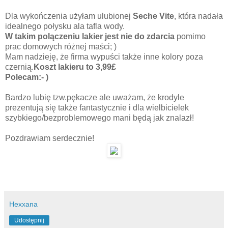
Dla wykończenia użyłam ulubionej
Seche
Vite
, która nadała
idealnego połysku ala tafla wody.
W takim polączeniu lakier jest nie do zdarcia
pomimo
prac domowych różnej maści; )
Mam nadzieję, że firma wypuści także inne kolory poza
czernią.
Koszt lakieru to 3,99£
Polecam:- )
Bardzo lubię tzw.pękacze ale uważam, że krodyle
prezentują się także fantastycznie i dla wielbicielek
szybkiego/bezproblemowego mani będą jak znalazł!
Pozdrawiam serdecznie!
Hexxana
Udostępnij