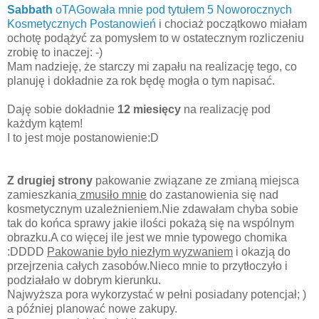
Sabbath
oTAGowała mnie pod tytułem 5 Noworocznych
Kosmetycznych Postanowień
i chociaż początkowo miałam
ochotę podążyć za pomysłem to w ostatecznym rozliczeniu
zrobię to inaczej: -)
Mam nadzieję, że starczy mi zapału na realizację tego, co
planuję i dokładnie za rok będę mogła o tym napisać.
Daję sobie dokładnie
12 miesięcy
na realizację pod
każdym kątem!
I to jest moje postanowienie:D
Z drugiej strony
pakowanie związane ze zmianą miejsca
zamieszkania
zmusiło mnie
do zastanowienia się nad
kosmetycznym uzależnieniem.Nie zdawałam chyba sobie
tak do końca sprawy jakie ilości pokażą się na wspólnym
obrazku.A co więcej ile jest we mnie typowego chomika
:DDDD
Pakowanie było niezłym wyzwaniem
i okazją do
przejrzenia całych zasobów.Nieco mnie to przytłoczyło i
podziałało w dobrym kierunku.
Najwyższa pora wykorzystać w pełni posiadany potencjał; )
a później planować nowe zakupy.