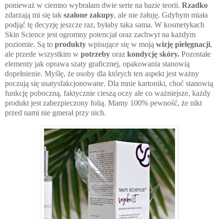
ponieważ w ciemno wybrałam dwie serie na bazie teorii.
Rzadko
zdarzają mi się tak
szalone zakupy
, ale nie żałuję. Gdybym miała
podjąć tę decyzję jeszcze raz, byłaby taka sama. W kosmetykach
Skin Science jest ogromny potencjał oraz zachwyt na każdym
poziomie. Są to
produkty
wpisujące się w moją
wizję pielęgnacji
,
ale przede wszystkim w
potrzeby
oraz
kondycję skóry.
Pozostałe
elementy jak oprawa szaty graficznej, opakowania stanowią
dopełnienie. Myślę, że osoby dla których ten aspekt jest ważny
poczują się usatysfakcjonowane. Dla mnie kartoniki, choć stanowią
funkcję poboczną, faktycznie cieszą oczy ale co ważniejsze, każdy
produkt jest zabezpieczony folią. Mamy 100% pewność, że nikt
przed nami nie gmerał przy nich.