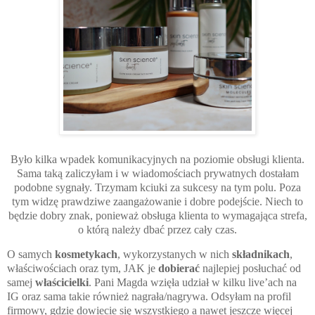
Było kilka wpadek komunikacyjnych na poziomie obsługi klienta.
Sama taką zaliczyłam i w wiadomościach prywatnych dostałam
podobne sygnały. Trzymam kciuki za sukcesy na tym polu. Poza
tym widzę prawdziwe zaangażowanie i dobre podejście. Niech to
będzie dobry znak, ponieważ obsługa klienta to wymagając
a strefa
,
o któr
ą
należy dbać przez cały czas.
O samych
kosmetykach
, wykorzystanych w nich
składnikach
,
właściwościach oraz tym, JAK je
dobierać
najlepiej posłuchać od
samej
właścicielki
. Pani Magda wzięła udział w kilku live’ach na
IG oraz sama takie również nagrała/nagrywa. Odsyłam na profil
firmowy, gdzie dowiecie się wszystkiego a nawet jeszcze więcej