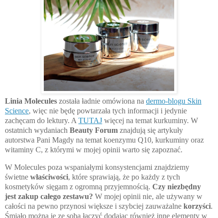
Linia Molecules
została ładnie omówiona na
dermo-blogu Skin
Science
, więc nie będę powtarzała tych informacji i jedynie
zachęcam do lektury. A
TUTAJ
więcej na temat kurkuminy. W
ostatnich wydaniach
Beauty Forum
znajdują się artykuły
autorstwa Pani Magdy na temat koenzymu Q10, kurkuminy oraz
witaminy C, z którymi w mojej opinii warto się zapoznać.
W Molecules poza wspaniałymi konsystencjami znajdziemy
świetne
właściwości
, które sprawiają, że po każdy z tych
kosmetyków sięgam z ogromną przyjemnością.
Czy niezbędny
jest zakup całego zestawu?
W mojej opinii nie, ale używany w
całości na pewno przynosi większe i szybciej zauważalne
korzyści
.
Śmiało można je ze sobą łączyć dodając również inne elementy w