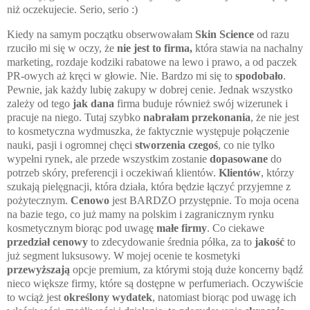
niż oczekujecie. Serio, serio :)
Kiedy na samym początku obserwowałam
Skin Science
od razu
rzuciło mi się w oczy, że
nie jest to firma,
która stawia na nachalny
marketing, rozdaje kodziki rabatowe na lewo i prawo, a od paczek
PR-owych aż kręci w głowie. Nie. Bardzo mi się to
spodobało
.
Pewnie, jak każdy lubię zakupy w dobrej cenie. Jednak wszystko
zależy od tego
jak dana
firma buduje również swój wizerunek i
pracuje na niego. Tutaj szybko
nabrałam przekonania
, że nie jest
to kosmetyczna wydmuszka, że faktycznie występuje połączenie
nauki, pasji i ogromnej chęci
stworzenia czegoś
, co nie tylko
wypełni rynek, ale przede wszystkim zostanie
dopasowane
do
potrzeb skóry, preferencji i oczekiwań klientów.
Klientów
, którzy
szukają pielęgnacji, która działa, która będzie łączyć przyjemne z
pożytecznym.
Cenowo
jest BARDZO przystępnie. To moja ocena
na bazie tego, co już mamy na polskim i zagranicznym rynku
kosmetycznym biorąc pod uwagę
małe firmy
. Co ciekawe
przedział cenowy
to zdecydowanie średnia półka, za to
jakość
to
już segment luksusowy. W mojej ocenie te kosmetyki
przewyższają
opcje premium, za którymi stoją duże koncerny bądź
nieco większe firmy, które są dostępne w perfumeriach. Oczywiście
to wciąż jest
określony wydatek
, natomiast biorąc pod uwagę ich