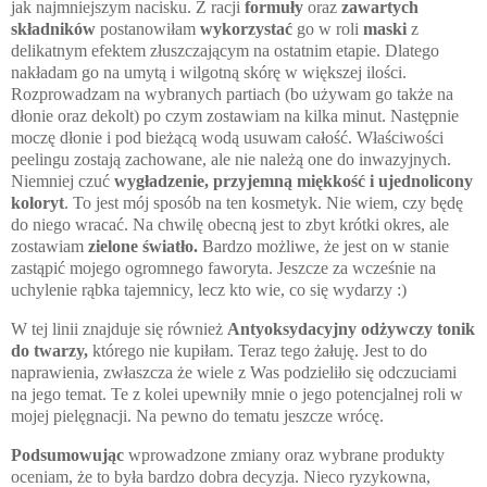
jak najmniejszym nacisku. Z racji
formuły
oraz
zawartych
składników
postanowiłam
wykorzystać
go w roli
maski
z
delikatnym efektem złuszczającym na ostatnim etapie. Dlatego
nakładam go na umytą i wilgotną skórę w większej ilości.
Rozprowadzam na wybranych partiach (bo używam go także na
dłonie oraz dekolt) po czym zostawiam na kilka minut. Następnie
moczę dłonie i pod bieżącą wodą usuwam całość. Właściwości
peelingu zostają zachowane, ale nie należą one do inwazyjnych.
Niemniej czuć
wygładzenie, przyjemną miękkość i ujednolicony
koloryt
. To jest mój sposób na ten kosmetyk. Nie wiem, czy będę
do niego wracać. Na chwilę obecną jest to zbyt krótki okres, ale
zostawiam
zielone światło.
Bardzo możliwe, że jest on w stanie
zastąpić mojego ogromnego faworyta. Jeszcze za wcześnie na
uchylenie rąbka tajemnicy, lecz kto wie, co się wydarzy :)
W tej linii znajduje się również
Antyoksydacyjny odżywczy tonik
do twarzy,
którego nie kupiłam. Teraz tego żałuję. Jest to do
naprawienia, zwłaszcza że wiele z Was podzieliło się odczuciami
na jego temat. Te z kolei upewniły mnie o jego potencjalnej roli w
mojej pielęgnacji. Na pewno do tematu jeszcze wrócę.
Podsumowując
wprowadzone zmiany oraz wybrane produkty
oceniam, że to była bardzo dobra decyzja. Nieco ryzykowna,