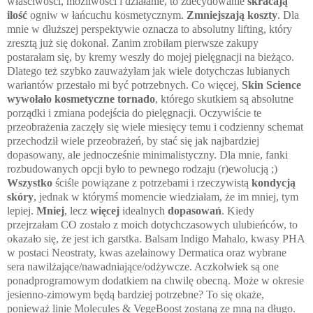
właściwości, możliwości i działanie, to zdecydowanie
skracają
ilość
ogniw w łańcuchu kosmetycznym.
Zmniejszają koszty
. Dla
mnie w dłuższej perspektywie oznacza to absolutny lifting, który
zresztą już się dokonał. Zanim zrobiłam pierwsze zakupy
postarałam się, by kremy weszły do mojej pielęgnacji na bieżąco.
Dlatego też szybko zauważyłam jak wiele dotychczas lubianych
wariantów przestało mi być potrzebnych. Co więcej,
Skin Science
wywołało kosmetyczne tornado
, którego skutkiem są absolutne
porządki i zmiana podejścia do pielęgnacji. Oczywiście te
przeobrażenia zaczęły się wiele miesięcy temu i codzienny schemat
przechodził wiele przeobrażeń, by stać się jak najbardziej
dopasowany, ale jednocześnie minimalistyczny. Dla mnie, fanki
rozbudowanych opcji było to pewnego rodzaju (r)ewolucją ;)
Wszystko
ściśle powiązane z potrzebami i rzeczywistą
kondycją
skóry
, jednak w którymś momencie wiedziałam, że im mniej, tym
lepiej.
Mniej
, lecz
więcej
idealnych
dopasowań
. Kiedy
przejrzałam CO zostało z moich dotychczasowych ulubieńców, to
okazało się, że jest ich garstka. Balsam Indigo Mahalo, kwasy PHA
w postaci Neostraty, kwas azelainowy Dermatica oraz wybrane
sera nawilżające/nawadniające/odżywcze. Aczkolwiek są one
ponadprogramowym dodatkiem na chwilę obecną. Może w okresie
jesienno-zimowym będą bardziej potrzebne? To się okaże,
ponieważ linie Molecules & VegeBoost zostaną ze mną na długo.