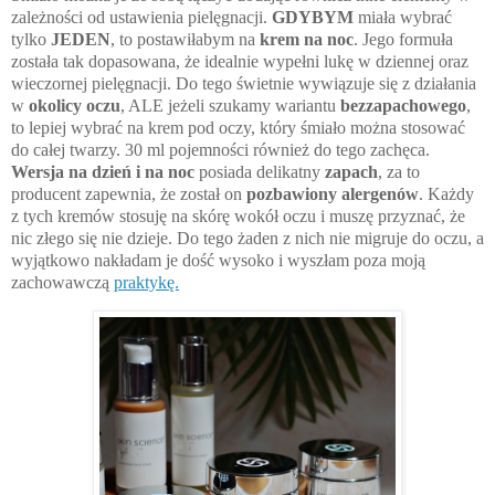
zależności od ustawienia pielęgnacji.
GDYBYM
miała wybrać
tylko
JEDEN
, to postawiłabym na
krem na noc
. Jego formuła
została tak dopasowana, że idealnie wypełni lukę w dziennej oraz
wieczornej pielęgnacji. Do tego świetnie wywiązuje się z działania
w
okolicy oczu
, ALE jeżeli szukamy wariantu
bezzapachowego
,
to lepiej
wybrać
na krem pod oczy, który śmiało można stosować
do całej twarzy. 30 ml pojemności również do tego zachęca.
Wersja na dzień i na noc
posiada delikatny
zapach
, za to
producent zapewnia, że został on
pozbawiony alergenów
. Każdy
z tych kremów stosuję na skórę wokół oczu i muszę przyznać, że
nic złego się nie dzieje. Do tego żaden z nich nie migruje do oczu, a
wyjątkowo nakładam je dość wysoko i wyszłam poza moją
zachowawczą
praktykę.