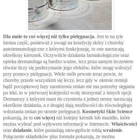
Dla mnie to coś więcej niż tylko pielęgnacja.
Jest to na tyle
istotna część, ponieważ z uwagi na kondycję skóry i choroby
autoimmunologiczne z którymi funkcjonuję, to one narzucają
określony kierunek. Oczywiście działania farmakologiczne oraz
opieka dermatologa są bardzo ważne, lecz poza samym leczeniem
równie liczy się podtrzymanie jego efektów, które mogę wdrożyć
przy pomocy pielęgnacji. Wiele osób pewnie teraz powie, że
choroby przede wszystkim się leczy, lecz gdy w okresie remisji
bądź początkowej fazy zaostrzenia zmian nie ma potrzeby sięgania
po leki, to w pierwszej kolejności wolę skorzystać z innych opcji.
Dermatozy z którymi mam do czynienia z jednej strony narzucają
określone działania, a z drugiej dają możliwości do równoległego
wdrażania zmian po stronie pielęgnacji.
Kosmetyki Skin Science
pokazują, że to
coś więcej
niż kolejny kremik lub mazidło, które
można wybrać pod wpływem informacji w Internecie.
Właściwości
oraz
działanie
, które posiadają niewątpliwie robią
wrażenie
.
Połączenie składników plus formuła pokazują, że można