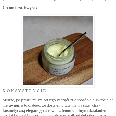
Co mnie zachwyca?
K O N S Y S T E N C J E.
Muszę
, po prostu muszę od tego zacząć! Nie sposób nie zwrócić na
nie
uwagi,
a to dlatego, że dostajemy tutaj najwyższej klasy
kosmetyczną elegancję
na równi z
fenomenalnym działaniem
.
To, jaki rodzaj konsystencji będzie nam najbardziej odpowiadać,