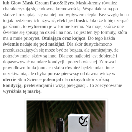
lub Glow Mask Cream Face& Eyes
. Maski-kremy również
charakteryzują się cudowną kremowością. Wspaniale suną po
skórze i roztapiają się na niej pod wpływem ciepła. Bez względu na
to jak będziemy ich używać,
efekt jest boski.
Jako że lubię czerpać
garściami, to
wybieram
je w formie kremu. Na mojej skórze one
świetnie się spisują na dzień i na noc. To jest ten typ formuły, która
ma u mnie priorytet.
Otulająca oraz kojąca
. Do tego każda
świetnie
nadaje się
pod makijaż
. Dla skór tłustych/mocno
przetłuszczających się może być za bogata, ale pamiętajmy, że
potrzeby mojej skóry są inne. Dlatego najlepiej jest dobierać i
dopasowywać na miarę kondycji i potrzeb własnej. Zdrowa i
prawidłowo funkcjonująca skóra również będzie miała inne
oczekiwania, ale chyba
po raz pierwszy
od dawna widzę
w
ofercie
Skin Science
potencjał
dla
różnych
skór z różną
kondycją
,
preferencjami
i wizją pielęgnacji. To zdecydowanie
wyróżnia tę markę.