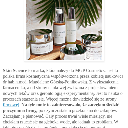
Skin Science
to marka, która należy do MGP Cosmetics. Jest to
polska firma kosmetyczna współtworzona przez kobietę naukowca,
dr hab.n.med. Magdalenę Górską-Ponikowską. Z wykształcenia
farmaceutka, a od strony naukowej związana z projektowaniem
nowych leków oraz gerontologią eksperymentalną. Jest to nauka o
procesach starzenia się. Więcej można dowiedzieć się ze strony
firmowej
.
Na tyle mnie to zainteresowało, że zaczęłam śledzić
poczynania firmy,
po czym zostałam przekonana do zakupów.
Zaczęłam je planować. Cały proces trwał wiele miesięcy, nie
chciałam rzucać się na głęboką wodę, ale jednak to zrobiłam. W
taki oto sposób dzisiaj omówię i podzielę się pierwszymi