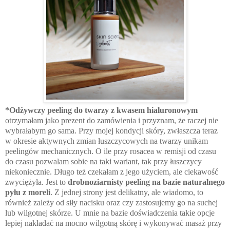
*Odżywczy peeling do twarzy z kwasem hialuronowym
otrzymałam jako prezent do zamówienia i przyznam, że raczej nie
wybrałabym go sama. Przy mojej kondycji skóry, zwłaszcza teraz
w okresie aktywnych zmian łuszczycowych na twarzy unikam
peelingów mechanicznych. O ile przy rosacea w remisji od czasu
do czasu pozwalam sobie na taki wariant, tak przy łuszczycy
niekoniecznie. Długo też czekałam z jego użyciem, ale ciekawość
zwyciężyła. Jest to
drobnoziarnisty peeling na bazie naturalnego
pyłu z moreli
. Z jednej strony jest delikatny, ale wiadomo, to
również zależy od siły nacisku oraz czy zastosujemy go na suchej
lub wilgotnej skórze. U mnie na bazie doświadczenia takie opcje
lepiej nakładać na mocno wilgotną skórę i wykonywać masaż przy