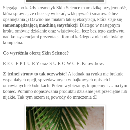
Sięgając po każdy kosmetyk Skin Science mam dziką przyjemność,
która sprawia, że chce się wcierać, wklepywać i smarować bez
opamiętania ;) Dawno nie miałam takiej ekscytacji, która staje się
samonapędzającą machiną satysfakcji
. Dlatego w następnym
kroku omówię działanie oraz właściwości, lecz bez tego zachwytu
nad konsystencjami prezentacja formuł każdego z nich nie byłaby
kompletna.
Co wyróżnia ofertę Skin Science?
R E C E P T U R Y oraz S U R O W C E. Know-how.
Z jednej strony to tak oczywiste!
A jednak na rynku nie brakuje
wspaniałych opcji, sprzedawanych w bajkowych opisach i
omawianych składnikach. Potem wybieramy, kupujemy i ….na tym
koniec. Pomimo dopasowania produktu działanie jest przeciętne lub
nijakie. Tak tym razem są powody do mruczenia :D