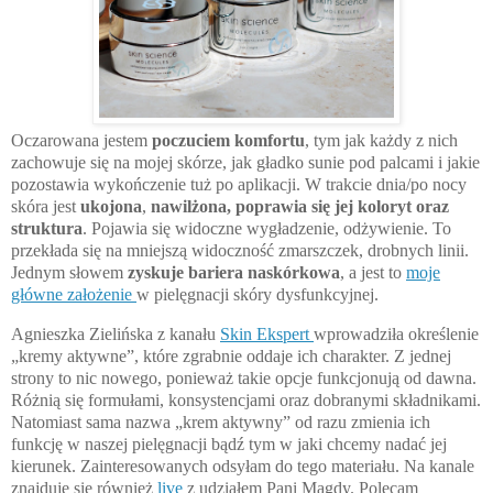
Oczarowana jestem
poczuciem komfortu
, tym jak każdy z nich
zachowuje się na mojej skórze, jak gładko sunie pod palcami i jakie
pozostawia wykończenie tuż po aplikacji. W trakcie dnia/po nocy
skóra jest
ukojona
,
nawilżona, poprawia się jej koloryt oraz
struktura
. Pojawia się widoczne wygładzenie, odżywienie. To
przekłada się na mniejszą widoczność zmarszczek, drobnych linii.
Jednym słowem
zyskuje bariera naskórkowa
, a jest to
moje
główne założenie
w pielęgnacji skóry dysfunkcyjnej.
Agnieszka Zielińska z kanału
Skin Ekspert
wprowadziła określenie
„kremy aktywne”, które zgrabnie oddaje ich charakter. Z jednej
strony to nic nowego, ponieważ takie opcje funkcjonują od dawna.
Różnią się formułami, konsystencjami oraz dobranymi składnikami.
Natomiast sama nazwa „krem aktywny” od razu zmienia ich
funkcję w naszej pielęgnacji bądź tym w jaki chcemy nadać jej
kierunek. Zainteresowanych odsyłam do tego materiału. Na kanale
znajduje się również
live
z udziałem Pani Magdy. Polecam