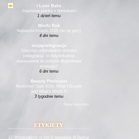
I Love Bake
Jogurtowa pianka z borówkami
1 dzień temu
Wielki Buk
Najlepsze książki 2026 (do tej pory)
4 dni temu
racjapielegnacja
Dlaczego odpowiednio dobrana
pielęgnacja, to indywidualnie
dopasowana do potrzeb długofalowa
strategia?
6 dni temu
Beauty Professor
Nordstrom Sale 2026: What I Bought
and What’s Worth It
3 tygodnie temu
Pokaż wszystko
ETYKIETY
12 Wspaniałych
5 powodów
A-Derma
42-200