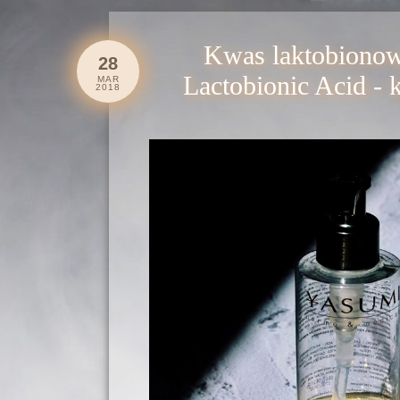
Kwas laktobionow
28
Lactobionic Acid - 
MAR
2018