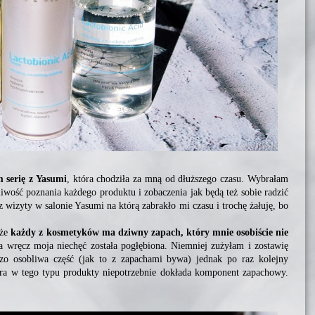
 serię z Yasumi
, która chodziła za mną od dłuższego czasu. Wybrałam
wość poznania każdego produktu i zobaczenia jak będą też sobie radzić
 wizyty w salonie Yasumi na którą zabrakło mi czasu i trochę żałuję, bo
 że
każdy z kosmetyków ma dziwny zapach, który mnie osobiście nie
 a wręcz moja niechęć została pogłębiona. Niemniej zużyłam i zostawię
zo osobliwa część (jak to z zapachami bywa) jednak po raz kolejny
óra w tego typu produkty niepotrzebnie dokłada komponent zapachowy.