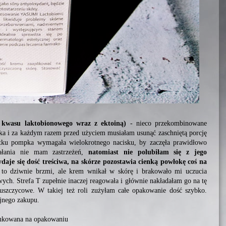
kwasu laktobionowego wraz z ektoiną)
- nieco przekombinowane
a i za każdym razem przed użyciem musiałam usunąć zaschniętą porcję
u pompka wymagała wielokrotnego nacisku, by zaczęła prawidłowo
ałania nie mam zastrzeżeń,
natomiast nie polubiłam się z jego
daje się dość treściwa, na skórze pozostawia cienką powłokę coś na
o dziwnie brzmi, ale krem wnikał w skórę i brakowało mi uczucia
wych. Strefa T zupełnie inaczej reagowała i głównie nakładałam go na tę
uszczycowe. W takiej też roli zużyłam całe opakowanie dość szybko.
jnego zakupu.
rukowana na opakowaniu