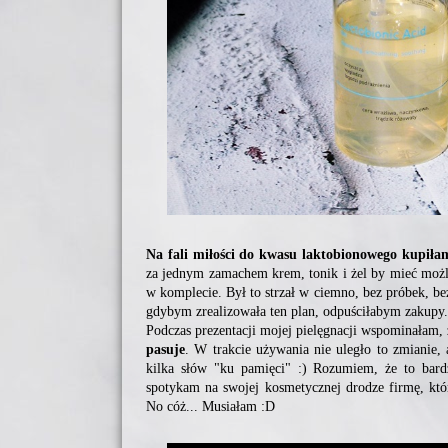
Na fali miłości do kwasu laktobionowego kupiłam
za jednym zamachem krem, tonik i żel by mieć możli
w komplecie. Był to strzał w ciemno, bez próbek, bez
gdybym zrealizowała ten plan, odpuściłabym zakupy.
Podczas prezentacji mojej pielęgnacji wspominałam,
pasuje
. W trakcie używania nie uległo to zmianie,
kilka słów "ku pamięci" :) Rozumiem, że to bard
spotykam na swojej kosmetycznej drodze firmę, kt
No cóż... Musiałam :D