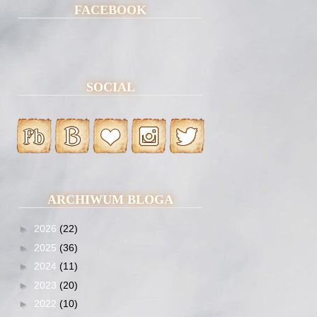
FACEBOOK
SOCIAL
ARCHIWUM BLOGA
►
2026
(22)
►
2025
(36)
►
2024
(11)
►
2023
(20)
►
2022
(10)