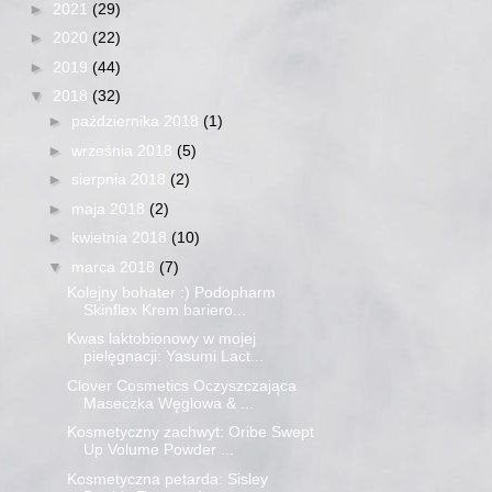
►
2021
(29)
►
2020
(22)
►
2019
(44)
▼
2018
(32)
►
października 2018
(1)
►
września 2018
(5)
►
sierpnia 2018
(2)
►
maja 2018
(2)
►
kwietnia 2018
(10)
▼
marca 2018
(7)
Kolejny bohater :) Podopharm
Skinflex Krem bariero...
Kwas laktobionowy w mojej
pielęgnacji: Yasumi Lact...
Clover Cosmetics Oczyszczająca
Maseczka Węglowa & ...
Kosmetyczny zachwyt: Oribe Swept
Up Volume Powder ...
Kosmetyczna petarda: Sisley