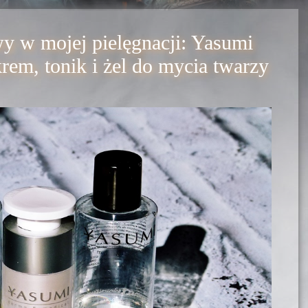
y w mojej pielęgnacji: Yasumi
krem, tonik i żel do mycia twarzy