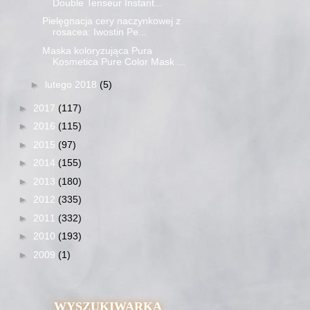
Double Tenseur Instant...
Pielęgnacja cery naczynkowej z
rosacea: Iwostin Pe...
Maska koloryzująca Pura
Kosmetica Pure Color Mask ...
►
lutego 2018
(5)
►
2017
(117)
►
2016
(115)
►
2015
(97)
►
2014
(155)
►
2013
(180)
►
2012
(335)
►
2011
(332)
►
2010
(193)
►
2009
(1)
WYSZUKIWARKA