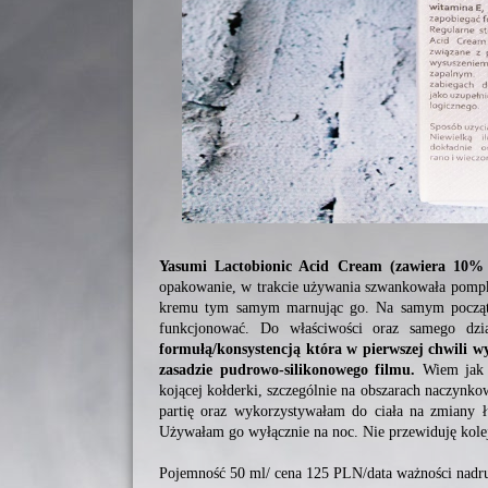
Yasumi Lactobionic Acid Cream (zawiera 10% 
opakowanie, w trakcie używania szwankowała pompk
kremu tym samym marnując go. Na samym początk
funkcjonować. Do właściwości oraz samego dzi
formułą/konsystencją która w pierwszej chwili wy
zasadzie pudrowo-silikonowego filmu.
Wiem jak t
kojącej kołderki, szczególnie na obszarach naczynko
partię oraz wykorzystywałam do ciała na zmiany ł
Używałam go wyłącznie na noc. Nie przewiduję kole
Pojemność 50 ml/ cena 125 PLN/data ważności nad