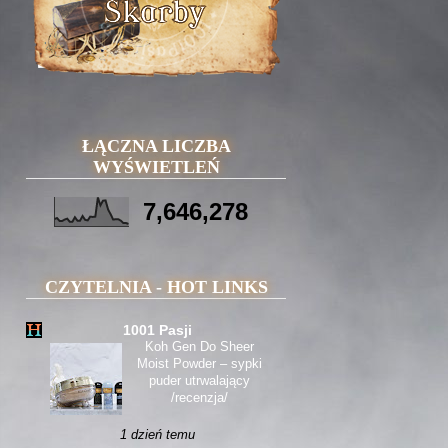
ŁĄCZNA LICZBA
WYŚWIETLEŃ
7,646,278
CZYTELNIA - HOT LINKS
1001 Pasji
Koh Gen Do Sheer
Moist Powder – sypki
puder utrwalający
/recenzja/
1 dzień temu