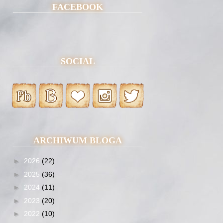
FACEBOOK
SOCIAL
ARCHIWUM BLOGA
►
2026
(22)
►
2025
(36)
►
2024
(11)
►
2023
(20)
►
2022
(10)