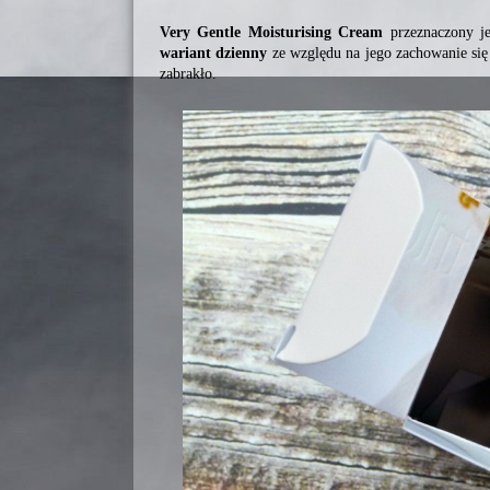
Very Gentle Moisturising Cream
przeznaczony je
wariant dzienny
ze względu na jego zachowanie się 
zabrakło.