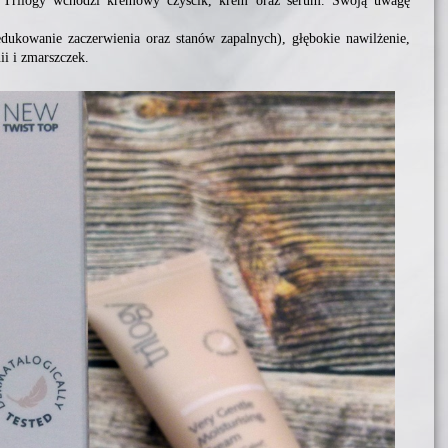
i Trilogy wchodzi kremowy czyścik, krem oraz serum. Swoją uwagę
dukowanie zaczerwienia oraz stanów zapalnych), głębokie nawilżenie,
ii i zmarszczek.