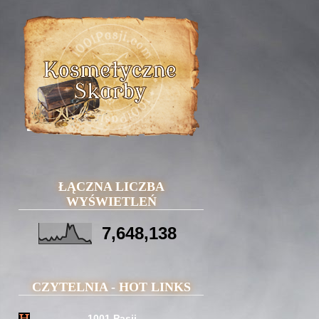
ŁĄCZNA LICZBA
WYŚWIETLEŃ
7,648,138
CZYTELNIA - HOT LINKS
1001 Pasji