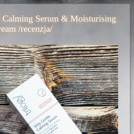
e Calming Serum & Moisturising
eam /recenzja/