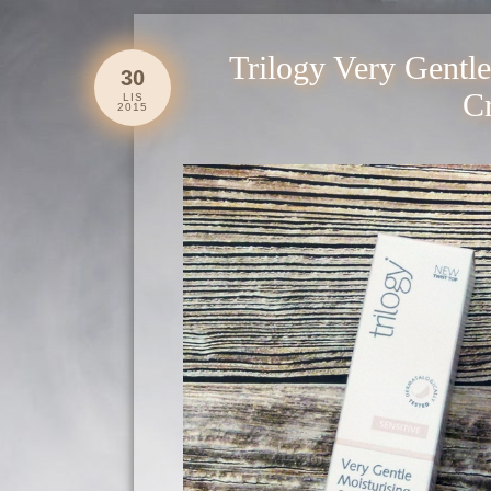
Trilogy Very Gentl
30
Cr
LIS
2015