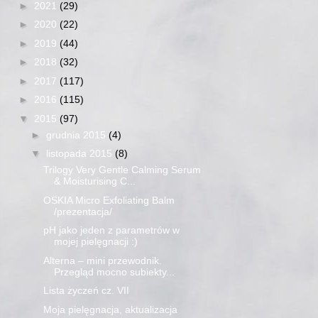
►
2021
(29)
►
2020
(22)
►
2019
(44)
►
2018
(32)
►
2017
(117)
►
2016
(115)
▼
2015
(97)
►
grudnia 2015
(4)
▼
listopada 2015
(8)
Trilogy Very Gentle Calming Serum
& Moisturising C...
OSKIA Micro Exfoliating Balm
/prezentacja/
pH jako jeden z parametrów w
mojej pielęgnacji :)
Alterna – mini przewodnik.
Przegląd mocno subiekty...
Lista życzeń cz. VII
Moja pielęgnacja, aktualizacja