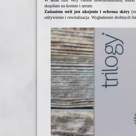
W skład linii Very Gentle nowozelandzkiej mark
skupiłam na kremie i serum.
Zadaniem serii jest ukojenie i ochrona skóry
(re
odżywienie i rewitalizacja. Wygładzenie drobnych lin