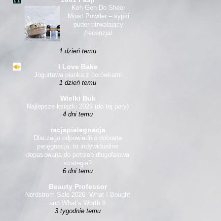
Koh Gen Do Sheer
Moist Powder – sypki
puder utrwalający
/recenzja/
1 dzień temu
I Love Bake
Jogurtowa pianka z borówkami
1 dzień temu
Wielki Buk
Najlepsze książki 2026 (do tej pory)
4 dni temu
racjapielegnacja
Dlaczego odpowiednio dobrana
pielęgnacja, to indywidualnie
dopasowana do potrzeb długofalowa
strategia?
6 dni temu
Beauty Professor
Nordstrom Sale 2026: What I Bought
and What’s Worth It
3 tygodnie temu