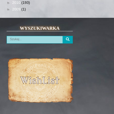
►
2010
(193)
►
2009
(1)
WYSZUKIWARKA