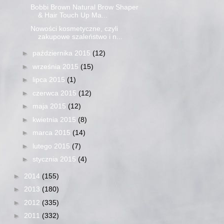
Bobbi Brown Natural Brow Shaper
& Hair Touch Up Ma...
Nowości kosmetyczne, czyli
zakupowe szaleństwo i n...
►
października 2015
(12)
►
września 2015
(15)
►
lipca 2015
(1)
►
czerwca 2015
(12)
►
maja 2015
(12)
►
kwietnia 2015
(8)
►
marca 2015
(14)
►
lutego 2015
(7)
►
stycznia 2015
(4)
►
2014
(155)
►
2013
(180)
►
2012
(335)
►
2011
(332)