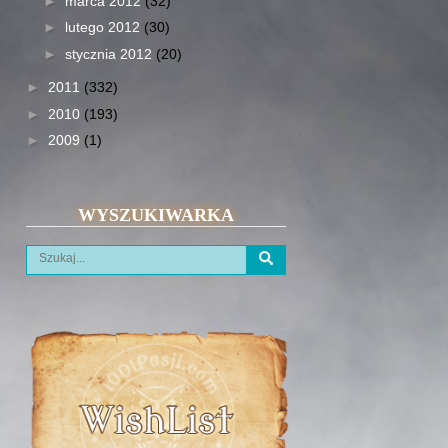
►
marca 2012
(32)
►
lutego 2012
(30)
►
stycznia 2012
(20)
►
2011
(332)
►
2010
(193)
►
2009
(1)
WYSZUKIWARKA