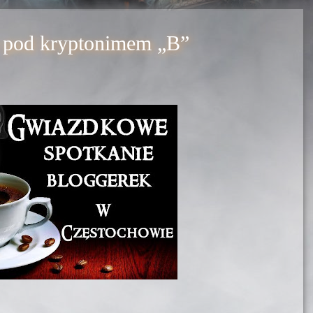
 pod kryptonimem „B”