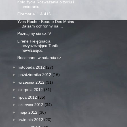
Koło życia Rozważania o życiu i
umieraniu
Flormar 411 & 416
Yves Rocher Beaute Des Mains -
Balsam ochronny na ...
Poznajmy się cz.IV
Lirene Pielęgnacja
oczyszczająca:Tonik
nawilżająco...
Rossmann w natarciu cz.I
►
listopada 2012
(27)
►
października 2012
(16)
►
września 2012
(31)
►
sierpnia 2012
(31)
►
lipca 2012
(35)
►
czerwca 2012
(34)
►
maja 2012
(36)
►
kwietnia 2012
(20)