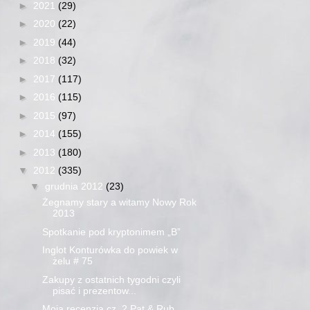
►
2021
(29)
►
2020
(22)
►
2019
(44)
►
2018
(32)
►
2017
(117)
►
2016
(115)
►
2015
(97)
►
2014
(155)
►
2013
(180)
▼
2012
(335)
▼
grudnia 2012
(23)
Żegnamy stary a witamy Nowy Rok
2013
Spotkanie pod kryptonimem „B”
Inglot Konturówka do powiek w
żelu # 75
Zakupy z ostatnich tygodni czyli
pisać i prezentow...
Moja recenzja cz. 2 Pat & Rub