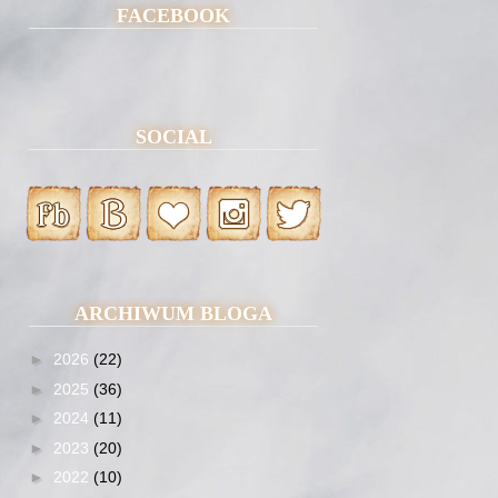
FACEBOOK
SOCIAL
ARCHIWUM BLOGA
►
2026
(22)
►
2025
(36)
►
2024
(11)
►
2023
(20)
►
2022
(10)