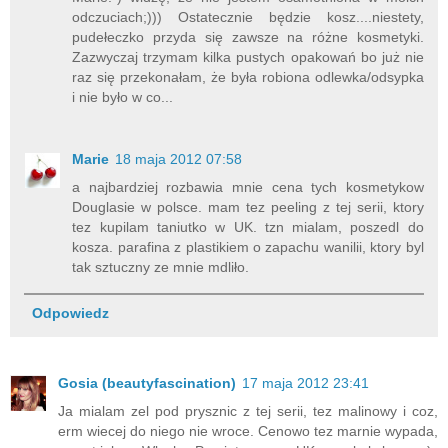
odczuciach;))) Ostatecznie będzie kosz....niestety,
pudełeczko przyda się zawsze na różne kosmetyki.
Zazwyczaj trzymam kilka pustych opakowań bo już nie
raz się przekonałam, że była robiona odlewka/odsypka
i nie było w co...
Marie
18 maja 2012 07:58
a najbardziej rozbawia mnie cena tych kosmetykow
Douglasie w polsce. mam tez peeling z tej serii, ktory
tez kupilam taniutko w UK. tzn mialam, poszedl do
kosza. parafina z plastikiem o zapachu wanilii, ktory byl
tak sztuczny ze mnie mdliło.
Odpowiedz
Gosia (beautyfascination)
17 maja 2012 23:41
Ja mialam zel pod prysznic z tej serii, tez malinowy i coz,
erm wiecej do niego nie wroce. Cenowo tez marnie wypada,