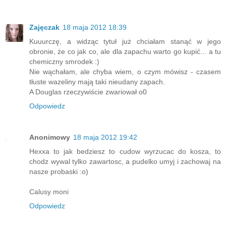
Zajęczak
18 maja 2012 18:39
Kuuurczę, a widząc tytuł już chciałam stanąć w jego
obronie, że co jak co, ale dla zapachu warto go kupić... a tu
chemiczny smrodek :)
Nie wąchałam, ale chyba wiem, o czym mówisz - czasem
tłuste wazeliny mają taki nieudany zapach.
A Douglas rzeczywiście zwariował o0
Odpowiedz
Anonimowy
18 maja 2012 19:42
Hexxa to jak bedziesz to cudow wyrzucac do kosza, to
chodz wywal tylko zawartosc, a pudelko umyj i zachowaj na
nasze probaski :o)
Calusy moni
Odpowiedz