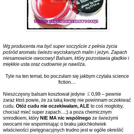
Wg producenta ma być super soczyście z pełnia życia
pośród aromatu świeżo wyciskanych malin i jeżyn. Zapach
niesamowicie owocowy! Balsam, który pozostawia gładkie i
miękkie usta oraz cudownie je nawilża.
Tyle na ten temat, bo poczułam się jakbym czytała science
fiction…
Nieszczęsny balsam kosztował jedyne
£
0,99 – pewnie
zaraz ktoś powie, że za taką kwotę nie powinnam oczekiwać
cudu.
Otóż cudu nie oczekiwałam, ALE
to coś mogłoby,
chociaż mieć super zapach…;) a poza chemicznym
smrodkiem, który
NIE MA nic wspólnego
ze świeżymi
owocami nie wspominając o braku jakichkolwiek
właściwości pielęgnacyjnych trudno jest w ogóle określić