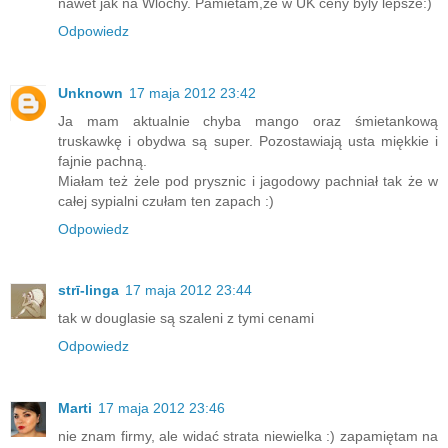
nawet jak na Wlochy. Pamietam,ze w UK ceny byly lepsze:)
Odpowiedz
Unknown
17 maja 2012 23:42
Ja mam aktualnie chyba mango oraz śmietankową
truskawkę i obydwa są super. Pozostawiają usta miękkie i
fajnie pachną.
Miałam też żele pod prysznic i jagodowy pachniał tak że w
całej sypialni czułam ten zapach :)
Odpowiedz
strī-linga
17 maja 2012 23:44
tak w douglasie są szaleni z tymi cenami
Odpowiedz
Marti
17 maja 2012 23:46
nie znam firmy, ale widać strata niewielka :) zapamiętam na