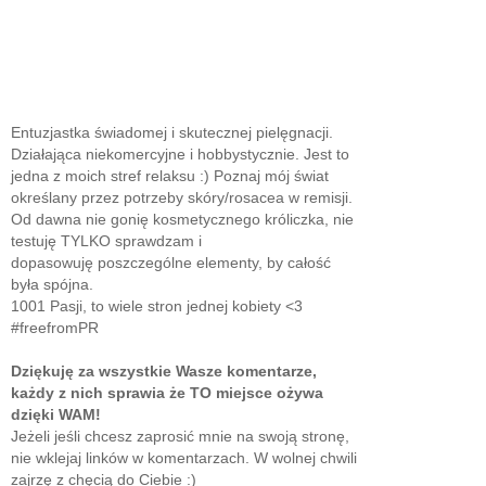
Entuzjastka świadomej i skutecznej pielęgnacji.
Działająca niekomercyjne i hobbystycznie. Jest to
jedna z moich stref relaksu :) Poznaj mój świat
określany przez potrzeby skóry/rosacea w remisji.
Od dawna nie gonię kosmetycznego króliczka, nie
testuję TYLKO sprawdzam i
dopasowuję poszczególne elementy, by całość
była spójna.
1001 Pasji, to wiele stron jednej kobiety <3
#freefromPR
Dziękuję za wszystkie Wasze komentarze,
każdy z nich sprawia że TO miejsce ożywa
dzięki WAM!
Jeżeli jeśli chcesz zaprosić mnie na swoją stronę,
nie wklejaj linków w komentarzach. W wolnej chwili
zajrzę z chęcią do Ciebie :)