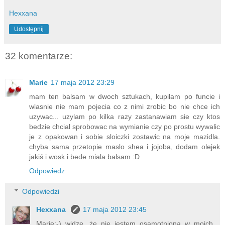
Hexxana
Udostępnij
32 komentarze:
Marie
17 maja 2012 23:29
mam ten balsam w dwoch sztukach, kupilam po funcie i
wlasnie nie mam pojecia co z nimi zrobic bo nie chce ich
uzywac... uzylam po kilka razy zastanawiam sie czy ktos
bedzie chcial sprobowac na wymianie czy po prostu wywalic
je z opakowan i sobie sloiczki zostawic na moje mazidla.
chyba sama przetopie maslo shea i jojoba, dodam olejek
jakiś i wosk i bede miala balsam :D
Odpowiedz
Odpowiedzi
Hexxana
17 maja 2012 23:45
Marie:-) widzę, że nie jestem osamotniona w moich