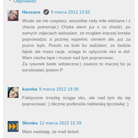
Odpowiedzi
Hexxana
9 marca 2012 13:55
Wcale sie nie czepiasz, wszystkie rady mile widziane i z
checia potrenuje:) Chyba wiem juz o co chodzi, po
samych zdjeciach widzialam, ze moglam inaczej kreske
poprowadzic a pozniej wypelnic cieniem ale...juz za
pozno bylo. Poszlo na boki bo sadzilam, ze bedzie
fajnie ale masz racje, sciaga to optycznie oko w dol.
Mam ciezka lape i musze nad tym popracowac.
Za rysunek bede wdzieczna:) zawsze to inaczej bo ja
wzrokowiec jestem:P
ksenka
9 marca 2012 19:39
Faktycznie troszkę ściąga oko, ale nad tym da się
popracować :) ślicznie podkreśla niebieską tęczówkę ;)
Słomka
12 marca 2012 15:39
Mam nadzieję, że mail dotarł.