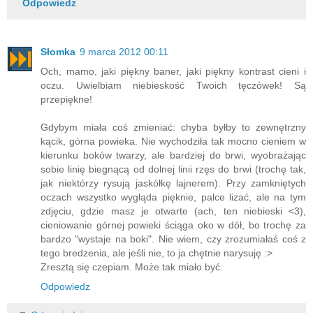
Odpowiedz
Słomka
9 marca 2012 00:11
Och, mamo, jaki piękny baner, jaki piękny kontrast cieni i
oczu. Uwielbiam niebieskość Twoich tęczówek! Są
przepiękne!
Gdybym miała coś zmieniać: chyba byłby to zewnętrzny
kącik, górna powieka. Nie wychodziła tak mocno cieniem w
kierunku boków twarzy, ale bardziej do brwi, wyobrażając
sobie linię biegnącą od dolnej linii rzęs do brwi (trochę tak,
jak niektórzy rysują jaskółkę lajnerem). Przy zamkniętych
oczach wszystko wygląda pięknie, palce lizać, ale na tym
zdjęciu, gdzie masz je otwarte (ach, ten niebieski <3),
cieniowanie górnej powieki ściąga oko w dół, bo trochę za
bardzo "wystaje na boki". Nie wiem, czy zrozumiałaś coś z
tego bredzenia, ale jeśli nie, to ja chętnie narysuję :>
Zresztą się czepiam. Może tak miało być.
Odpowiedz