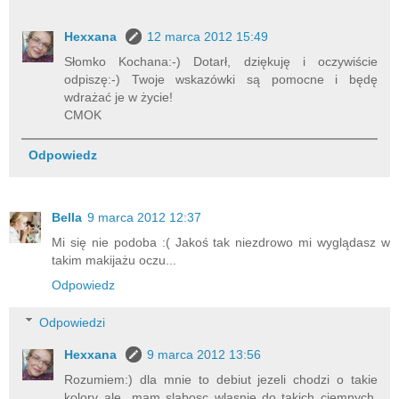
Hexxana
12 marca 2012 15:49
Słomko Kochana:-) Dotarł, dziękuję i oczywiście
odpiszę:-) Twoje wskazówki są pomocne i będę
wdrażać je w życie!
CMOK
Odpowiedz
Bella
9 marca 2012 12:37
Mi się nie podoba :( Jakoś tak niezdrowo mi wyglądasz w
takim makijażu oczu...
Odpowiedz
Odpowiedzi
Hexxana
9 marca 2012 13:56
Rozumiem:) dla mnie to debiut jezeli chodzi o takie
kolory ale...mam slabosc wlasnie do takich ciemnych,