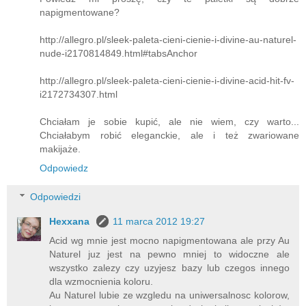
napigmentowane?
http://allegro.pl/sleek-paleta-cieni-cienie-i-divine-au-naturel-
nude-i2170814849.html#tabsAnchor
http://allegro.pl/sleek-paleta-cieni-cienie-i-divine-acid-hit-fv-
i2172734307.html
Chciałam je sobie kupić, ale nie wiem, czy warto...
Chciałabym robić eleganckie, ale i też zwariowane
makijaże.
Odpowiedz
Odpowiedzi
Hexxana
11 marca 2012 19:27
Acid wg mnie jest mocno napigmentowana ale przy Au
Naturel juz jest na pewno mniej to widoczne ale
wszystko zalezy czy uzyjesz bazy lub czegos innego
dla wzmocnienia koloru.
Au Naturel lubie ze wzgledu na uniwersalnosc kolorow,