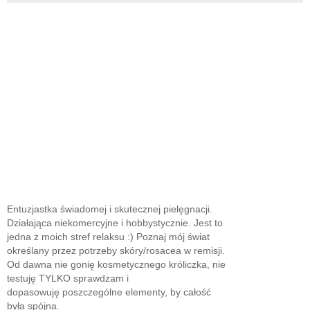
Entuzjastka świadomej i skutecznej pielęgnacji.
Działająca niekomercyjne i hobbystycznie. Jest to
jedna z moich stref relaksu :) Poznaj mój świat
określany przez potrzeby skóry/rosacea w remisji.
Od dawna nie gonię kosmetycznego króliczka, nie
testuję TYLKO sprawdzam i
dopasowuję poszczególne elementy, by całość
była spójna.