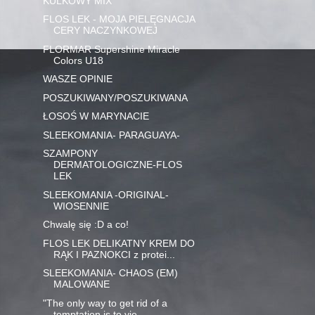
KULKOWY MIX
FLOS LEK - MOJA PIELĘGNACJA
CERY NACZYNKOWEJ
FLORMAR Supershine Miracle
Colors U18
WASZE OPINIE
POSZUKIWANY/POSZUKIWANA
ŁOSOŚ W MARYNACIE
SLEEKOMANIA- PARAGUAYA-
SZAMPONY
DERMATOLOGICZNE-FLOS
LEK
SLEEKOMANIA -ORIGINAL-
WIOSENNIE
Chwalę się :D a co!
FLOS LEK DELIKATNY KREM DO
RĄK I PAZNOKCI z protei...
SLEEKOMANIA- CHAOS (EM)
MALOWANE
"The only way to get rid of a
temptation is to yie...