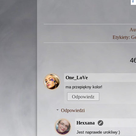
Au
Etykiety:
Ge
4
One_LoVe
ma przepiękny kolor!
Odpowiedz
Odpowiedzi
Hexxana
Jest naprawde urokliwy:)