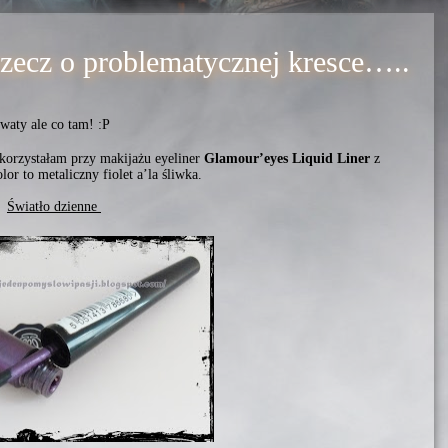
rzecz o problematycznej kresce…..
waty ale co tam! :P
orzystałam przy makijażu eyeliner
Glamour’eyes Liquid Liner
z
olor to metaliczny fiolet a’la śliwka.
Światło dzienne