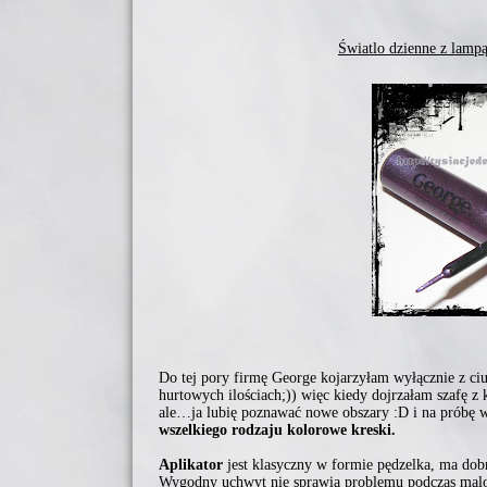
Światlo dzienne z lamp
Do tej pory firmę George kojarzyłam wyłącznie z c
hurtowych ilościach;)) więc kiedy dojrzałam szafę 
ale…ja lubię poznawać nowe obszary :D i na próbę 
wszelkiego rodzaju kolorowe kreski.
Aplikator
jest klasyczny w formie pędzelka, ma dobrą
Wygodny uchwyt nie sprawia problemu podczas mal