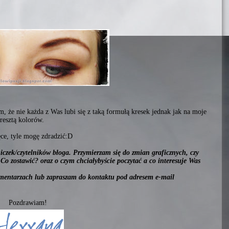
, że nie każda z Was lubi się z taką formułą kresek jednak jak na moje
 resztą kolorów.
ęce, tyle mogę zdradzić:D
iczek/czytelników błoga. Przymierzam się do zmian graficznych, czy
 Co zostawić? oraz o czym chciałybyście poczytać a co interesuje Was
omentarzach lub zapraszam do kontaktu pod adresem e-mail
Pozdrawiam!