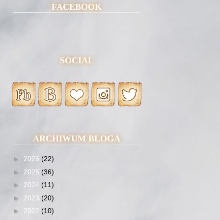
FACEBOOK
SOCIAL
ARCHIWUM BLOGA
►
2026
(22)
►
2025
(36)
►
2024
(11)
►
2023
(20)
►
2022
(10)