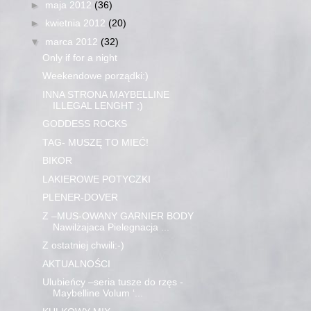
►
maja 2012
(36)
►
kwietnia 2012
(20)
▼
marca 2012
(32)
Only if for a night
Weekendowe porządki:)
INNA STRONA MAYBELLINE
ILLEGAL LENGHT ;)
GODDESS ROCKS
TAG- MUSZĘ TO MIEĆ!
BIKOR
LAKIEROWE POTYCZKI
PLENER-DOVER
Z –MUS-OWANY GARNIER BODY
Nawilżajaca Pielegnacja ...
Z ostatniej chwili:-)
AKTUALNOŚCI
Ulubieńcy –seria tusze do rzęs -
Maybelline Volum ‘...