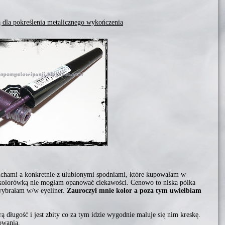
ą dla pokreślenia metalicznego wykończenia
iuchami a konkretnie z ulubionymi spodniami, które kupowałam w
z kolorówką nie mogłam opanować ciekawości. Cenowo to niska pólka
wybrałam w/w eyeliner.
Zauroczył mnie kolor a poza tym uwielbiam
 długość i jest zbity co za tym idzie wygodnie maluje się nim kreskę.
owania.