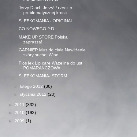
Jerzy:D ach Jerzy!!! rzecz o
problematycznej kresc...
SLEEKOMANIA - ORIGINAL
CO NOWEGO ?:D
MAKE UP STORE Polska
zaprasza!
GARNIER Mus do ciala Nawilżenie
skóry suchej Wino...
Flos lek Lip care Wazelina do ust
POMARANCZOWA
SLEEKOMANIA- STORM
►
lutego 2012
(30)
►
stycznia 2012
(20)
►
2011
(332)
►
2010
(193)
►
2009
(1)