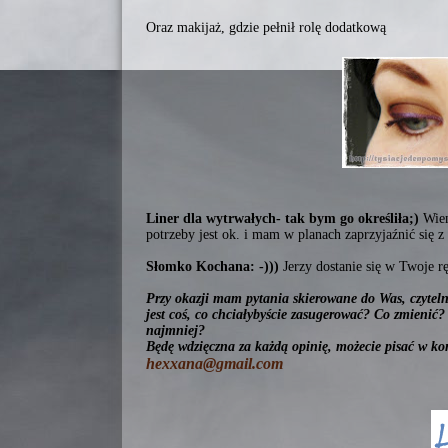
Oraz makijaż, gdzie pełnił rolę dodatkową
Liner dla wytrwałych- tak bym go określiła;)
Wiem
potrzeby jest ok. i mam w planach zaprzyjaźnić się z
Słomko Kochana: -)))
Jerzy dostanie się w Twoje r
Przy okazji mam pytania skierowane do Was, czyteln
jest coś, co chciałybyście zasugerować? Co zmienić?
najmniej?
Będę wdzięczna za każdą opinię, możecie pisać w k
hexxana@gmail.com