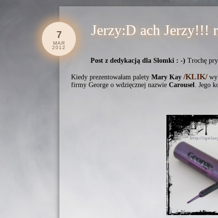
Jerzy:D ach Jerzy!!! 
7
MAR
2012
Post z dedykacją dla Słomki : -)
Trochę pry
/KLIK/
Kiedy prezentowałam palety
Mary Kay
wyk
firmy George o wdzięcznej nazwie
Carousel
. Jego k