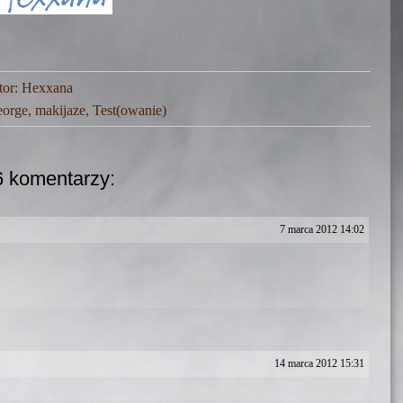
tor:
Hexxana
orge
,
makijaze
,
Test(owanie)
6 komentarzy:
7 marca 2012 14:02
14 marca 2012 15:31