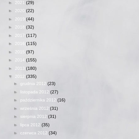
►
2021
(29)
►
2020
(22)
►
2019
(44)
►
2018
(32)
►
2017
(117)
►
2016
(115)
►
2015
(97)
►
2014
(155)
►
2013
(180)
▼
2012
(335)
►
grudnia 2012
(23)
►
listopada 2012
(27)
►
października 2012
(16)
►
września 2012
(31)
►
sierpnia 2012
(31)
►
lipca 2012
(35)
►
czerwca 2012
(34)