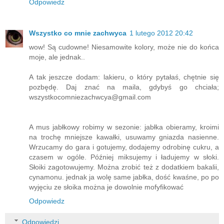
Odpowiedz
Wszystko co mnie zachwyca
1 lutego 2012 20:42
wow! Są cudowne! Niesamowite kolory, może nie do końca
moje, ale jednak..
A tak jeszcze dodam: lakieru, o który pytałaś, chętnie się
pozbędę. Daj znać na maila, gdybyś go chciała;
wszystkocomniezachwcya@gmail.com
A mus jabłkowy robimy w sezonie: jabłka obieramy, kroimi
na trochę mniejsze kawałki, usuwamy gniazda nasienne.
Wrzucamy do gara i gotujemy, dodajemy odrobinę cukru, a
czasem w ogóle. Później miksujemy i ładujemy w słoki.
Słoiki zagotowujemy. Można zrobić też z dodatkiem bakalii,
cynamonu. jednak ja wolę same jabłka, dość kwaśne, po po
wyjęciu ze słoika można je dowolnie mofyfikować
Odpowiedz
Odpowiedzi