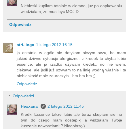
Niebieski kupilam totalnie w ciemno, juz po oapkowaniu
wiedzialam, ze musi byc MOJ:D
Odpowiedz
strī-linga
1 lutego 2012 16:15
ja ostatnio w ogóle nie dotykam niczym oczu, bo mam
jakieś dziwne sytuacje alergiczne. z kredek to chyba lubię
essence, ale ja rzadko używam kredek.. no nie wiem.
ciekawe. ale jeśli już używam to na linię wodną właśnie i ta
niebieskość mnie zauroczyła.. hm hm hm ;)
Odpowiedz
Odpowiedzi
Hexxana
2 lutego 2012 11:45
Kredki Essence takze lubie ale teraz skupiam sie na
tym do czego mam dostep:-) a widzialam Twoje
kuszenie nowosciami:P Niedobra;-)