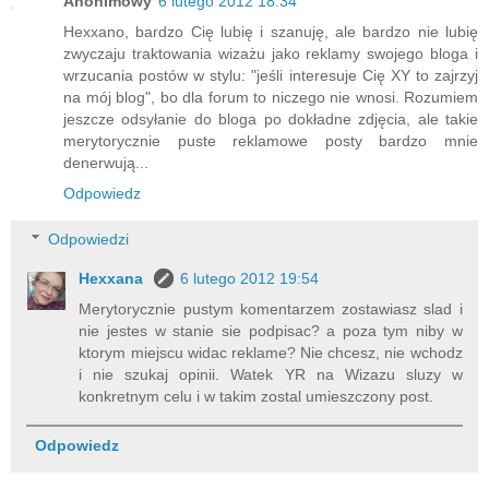
Anonimowy
6 lutego 2012 18:34
Hexxano, bardzo Cię lubię i szanuję, ale bardzo nie lubię
zwyczaju traktowania wizażu jako reklamy swojego bloga i
wrzucania postów w stylu: "jeśli interesuje Cię XY to zajrzyj
na mój blog", bo dla forum to niczego nie wnosi. Rozumiem
jeszcze odsyłanie do bloga po dokładne zdjęcia, ale takie
merytorycznie puste reklamowe posty bardzo mnie
denerwują...
Odpowiedz
Odpowiedzi
Hexxana
6 lutego 2012 19:54
Merytorycznie pustym komentarzem zostawiasz slad i
nie jestes w stanie sie podpisac? a poza tym niby w
ktorym miejscu widac reklame? Nie chcesz, nie wchodz
i nie szukaj opinii. Watek YR na Wizazu sluzy w
konkretnym celu i w takim zostal umieszczony post.
Odpowiedz