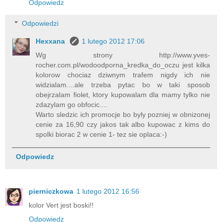
Odpowiedz
Odpowiedzi
Hexxana
1 lutego 2012 17:06
Wg strony http://www.yves-
rocher.com.pl/wodoodporna_kredka_do_oczu jest kilka
kolorow chociaz dziwnym trafem nigdy ich nie
widzialam....ale trzeba pytac bo w taki sposob
obejrzalam fiolet, ktory kupowalam dla mamy tylko nie
zdazylam go obfocic....
Warto sledzic ich promocje bo byly pozniej w obnizonej
cenie za 16,90 czy jakos tak albo kupowac z kims do
spolki biorac 2 w cenie 1- tez sie oplaca:-)
Odpowiedz
pierniczkowa
1 lutego 2012 16:56
kolor Vert jest boski!!
Odpowiedz