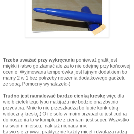
Trzeba uważać przy wykręcaniu
ponieważ grafit jest
miękki i łatwo go złamać ale za to nie odejmę przy końcowej
ocenie. Wyjmowana temperówka jest fajnym dodatkiem bo
mamy 2 w 1 bez potrzeby noszenia dodatkowego gadżetu
ze sobą. Pomocny wynalazek:-)
Trudno jest namalować bardzo cienką kreskę
więc dla
wielbicielek tego typu makijażu nie bedzie ona zbytnio
przydatna. Mnie to nie przeszkadza bo lubie konkretną i
widoczną kreskę:) O ile solo w moim przypadku jest trudna
do noszenia to w komplecie z cieniami jest super. Wszystko
na swoim miejscu, makijaż nienaganny.
Łatwo się zmywa, praktycznie każdy micel i dwufaza radzą