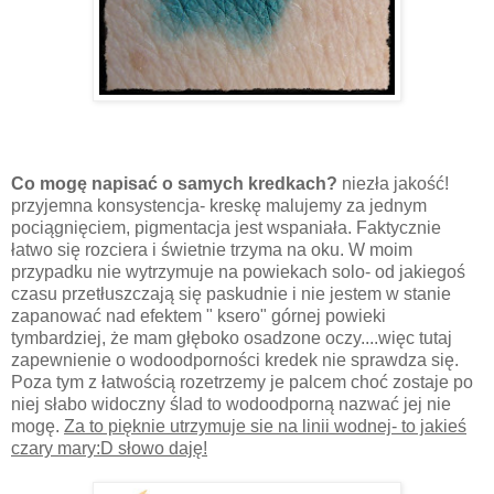
Co mogę napisać o samych kredkach?
niezła jakość!
przyjemna konsystencja- kreskę malujemy za jednym
pociągnięciem, pigmentacja jest wspaniała. Faktycznie
łatwo się rozciera i świetnie trzyma na oku. W moim
przypadku nie wytrzymuje na powiekach solo- od jakiegoś
czasu przetłuszczają się paskudnie i nie jestem w stanie
zapanować nad efektem " ksero" górnej powieki
tymbardziej, że mam głęboko osadzone oczy....więc tutaj
zapewnienie o wodoodporności kredek nie sprawdza się.
Poza tym z łatwością rozetrzemy je palcem choć zostaje po
niej słabo widoczny ślad to wodoodporną nazwać jej nie
mogę.
Za to pięknie utrzymuje sie na linii wodnej- to jakieś
czary mary:D słowo daję!