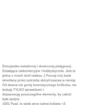
Entuzjastka świadomej i skutecznej pielęgnacji.
Działająca niekomercyjne i hobbystycznie. Jest to
jedna z moich stref relaksu :) Poznaj mój świat
określany przez potrzeby skóry/rosacea w remisji.
Od dawna nie gonię kosmetycznego króliczka, nie
testuję TYLKO sprawdzam i
dopasowuję poszczególne elementy, by całość
była spójna.
1001 Pasji, to wiele stron jednej kobiety <3