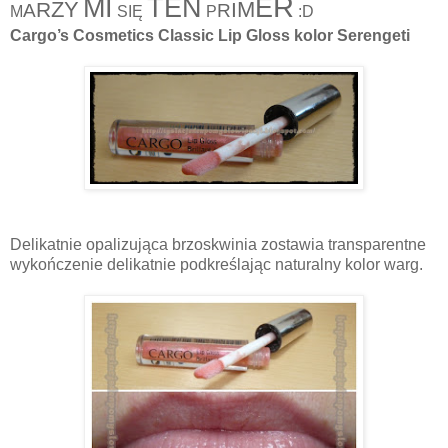
R
MI
TEN
E
ZY
M
R
I
A
R
M
SIĘ
P
:D
Cargo’s Cosmetics Classic Lip Gloss kolor Serengeti
Delikatnie opalizująca brzoskwinia zostawia transparentne
wykończenie delikatnie podkreślając naturalny kolor warg.