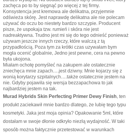
zachęca po to by sięgnąć po więcej z tej firmy.
Konsystencja jest kremowa ale delikatna, przyjemnie
odświeża skórę. Jest naprawdę delikatna ale nie polecam
używać do oczu bo niestety bardzo szczypie. Producent
pisze, że uspokaja tzw. rumień i skóra nie jest
nadreaktywna. Trudno jest mi się do tego odnieść ponieważ
używam jeszcze innych rzeczy, które walczą z tą
przypadłością. Poza tym za krótki czas uzywałam bym
mogła ocenić globalnie, Jedno jest pewne, cera na pewno
była ukojona.
Miałam ochotę pomyśleć na zakupem ale ostatecznie
zniechęca mnie zapach….jest dziwny. Mnie kojarzy się z
wonią korytarzy szpitalnych….także ostatecznie jestem na
nie. Gdyby pojawiła się wersja bezzapachowa to jak
najbardziej jestem na tak.
Murad Hybrids Skin Perfecting Primer Dewy Finish
, ten
produkt zaciekawił mnie bardzo dlatego, że lubię tego typu
kosmetyki. Jaka jest moja opinia? Opakowanie 5ml, które
dostałam w swoje dłonie odkryło niezłą wydajność. W taki
sposób można faktycznie przetestować w warunkach