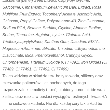
Esculenta (Lentil) Seed Extract, Capryloyl Glycine,
Sarcosine, Cinnamomum Zeylanicum Bark Extract, Rosa
Multiflora Fruit Extract, Tocopheryl Acetate, Ascorbic Acid,
Chitosan, Propyl Gallate, Polyurethane-40, Zinc Gluconate,
Sodium PCA, Betaine, Sorbitol, Glycine, Alanine, Proline,
Serine, Threonine, Arginine, Lysine, Glutamic Acid,
Triethoxycaprylylsilane, Xanthan Gum, Disodium EDTA,
Magnesium Aluminum Silicate, Trisodium Ethylenediamine
Disuccinate, Mica, Phenoxyethanol, Caprylyl Glycol,
Chlorphenesin, Titanium Dioxide (CI 77891), Iron Oxides (CI
77489, CI 77491, CI 77492, CI 77499)
To, co widzimy w składzie tzw. bazy to woda, silikony oraz
mieszanka polimerów i ich pochodnych, do tego
rozpuszczalnik, emoliety i…mój ulubiony boron nitride wraz
z silica oraz resztą w postaci wyciągów roślinnych, kwas HA
i inne ciekawe składniki. Nie dla każdej cery taki skład bo