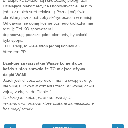
Entuzjastka świadomej i skutecznej pielęgnacji.
Działająca niekomercyjne i hobbystycznie. Jest to
jedna z moich stref relaksu :) Poznaj mój świat
określany przez potrzeby skóry/rosacea w remisji.
Od dawna nie gonię kosmetycznego króliczka, nie
testuję TYLKO sprawdzam i
dopasowuję poszczególne elementy, by całość
była spójna.
1001 Pasji, to wiele stron jednej kobiety <3
#freefromPR
Dziękuję za wszystkie Wasze komentarze,
każdy z nich sprawia że TO miejsce ożywa
dzięki WAM!
Jeżeli jeśli chcesz zaprosić mnie na swoją stronę,
nie wklejaj linków w komentarzach. W wolnej chwili
zajrzę z chęcią do Ciebie :)
Zastrzegam sobie prawo do usunięcia
reklamowych postów, które zostaną zamieszczone
bez mojej zgody.
‹
›