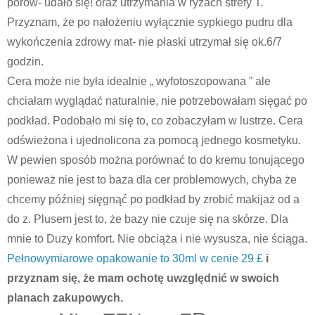
porów- udało się! oraz utrzymania w ryzach strefy T.
Przyznam, że po nałożeniu wyłącznie sypkiego pudru dla
wykończenia zdrowy mat- nie płaski utrzymał się ok.6/7
godzin.
Cera może nie była idealnie „ wyfotoszopowana ” ale
chciałam wyglądać naturalnie, nie potrzebowałam sięgać po
podkład. Podobało mi się to, co zobaczyłam w lustrze. Cera
odświeżona i ujednolicona za pomocą jednego kosmetyku.
W pewien sposób można porównać to do kremu tonującego
ponieważ nie jest to baza dla cer problemowych, chyba że
chcemy później sięgnąć po podkład by zrobić makijaż od a
do z. Plusem jest to, że bazy nie czuje się na skórze. Dla
mnie to Duzy komfort. Nie obciąża i nie wysusza, nie ściąga.
Pełnowymiarowe opakowanie to 30ml w cenie 29 £
i
przyznam się, że mam ochotę uwzględnić w swoich
planach zakupowych.