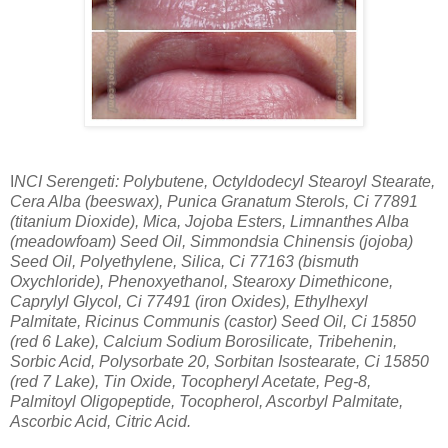
I
NCI Serengeti:
Polybutene, Octyldodecyl Stearoyl Stearate,
Cera Alba (beeswax), Punica Granatum Sterols, Ci 77891
(titanium Dioxide), Mica, Jojoba Esters, Limnanthes Alba
(meadowfoam) Seed Oil, Simmondsia Chinensis (jojoba)
Seed Oil, Polyethylene, Silica, Ci 77163 (bismuth
Oxychloride), Phenoxyethanol, Stearoxy Dimethicone,
Caprylyl Glycol, Ci 77491 (iron Oxides), Ethylhexyl
Palmitate, Ricinus Communis (castor) Seed Oil, Ci 15850
(red 6 Lake), Calcium Sodium Borosilicate, Tribehenin,
Sorbic Acid, Polysorbate 20, Sorbitan Isostearate, Ci 15850
(red 7 Lake), Tin Oxide, Tocopheryl Acetate, Peg-8,
Palmitoyl Oligopeptide, Tocopherol, Ascorbyl Palmitate,
Ascorbic Acid, Citric Acid.