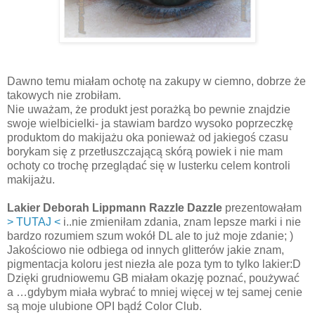
Dawno temu miałam ochotę na zakupy w ciemno, dobrze że
takowych nie zrobiłam.
Nie uważam, że produkt jest porażką bo pewnie znajdzie
swoje wielbicielki- ja stawiam bardzo wysoko poprzeczkę
produktom do makijażu oka ponieważ od jakiegoś czasu
borykam się z przetłuszczającą skórą powiek i nie mam
ochoty co trochę przeglądać się w lusterku celem kontroli
makijażu.
Lakier Deborah Lippmann Razzle Dazzle
prezentowałam
> TUTAJ <
i..nie zmieniłam zdania, znam lepsze marki i nie
bardzo rozumiem szum wokół DL ale to już moje zdanie; )
Jakościowo nie odbiega od innych glitterów jakie znam,
pigmentacja koloru jest niezła ale poza tym to tylko lakier:D
Dzięki grudniowemu GB miałam okazję poznać, poużywać
a …gdybym miała wybrać to mniej więcej w tej samej cenie
są moje ulubione OPI bądź Color Club.