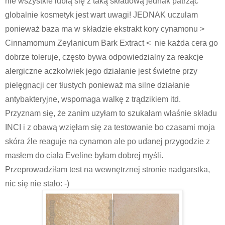
nie wszystkie lubią się z taką składową jednak patrząc
globalnie kosmetyk jest wart uwagi! JEDNAK uczulam
ponieważ baza ma w składzie ekstrakt kory cynamonu >
Cinnamomum Zeylanicum Bark Extract <
nie każda cera go
dobrze toleruje, często bywa odpowiedzialny za reakcje
alergiczne aczkolwiek jego działanie jest świetne przy
pielęgnacji cer tłustych ponieważ ma silne działanie
antybakteryjne, wspomaga walkę z trądzikiem itd.
Przyznam się, że zanim uzyłam to szukałam właśnie składu
INCI i z obawą wzięłam się za testowanie bo czasami moja
skóra źle reaguje na cynamon ale po udanej przygodzie z
masłem do ciała Eveline byłam dobrej myśli.
Przeprowadziłam test na wewnętrznej stronie nadgarstka,
nic się nie stało: -)