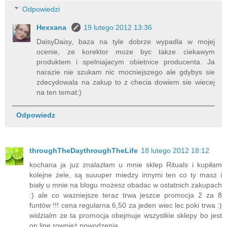
Odpowiedzi
Hexxana
19 lutego 2012 13:36
DaisyDaisy, baza na tyle dobrze wypadla w mojej
ocenie, ze korektor moze byc takze ciekawym
produktem i spelniajacym obietnice producenta. Ja
narazie nie szukam nic mocniejszego ale gdybys sie
zdecydowala na zakup to z checia dowiem sie wiecej
na ten temat:)
Odpowiedz
throughTheDaythroughTheLife
18 lutego 2012 18:12
kochana ja juz znalazłam u mnie sklep Rituals i kupiłam
kolejne żele, są suuuper miedzy innymi ten co ty masz i
biały u mnie na blogu możesz obadac w ostatnich zakupach
:) ale co wazniejsze teraz trwa jeszce promocja 2 za 8
funtów !!! cena regularna 6,50 za jeden wiec lec poki trwa :)
widzialm ze ta promocja obejmuje wszystkie sklepy bo jest
on line rownież powodzenia