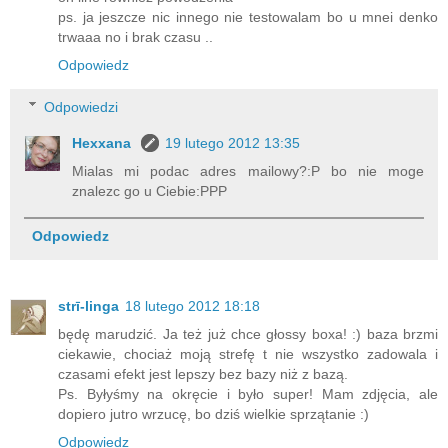
ps. ja jeszcze nic innego nie testowalam bo u mnei denko
trwaaa no i brak czasu ..
Odpowiedz
Odpowiedzi
Hexxana
19 lutego 2012 13:35
Mialas mi podac adres mailowy?:P bo nie moge
znalezc go u Ciebie:PPP
Odpowiedz
strī-linga
18 lutego 2012 18:18
będę marudzić. Ja też już chce głossy boxa! :) baza brzmi
ciekawie, chociaż moją strefę t nie wszystko zadowala i
czasami efekt jest lepszy bez bazy niż z bazą.
Ps. Byłyśmy na okręcie i było super! Mam zdjęcia, ale
dopiero jutro wrzucę, bo dziś wielkie sprzątanie :)
Odpowiedz