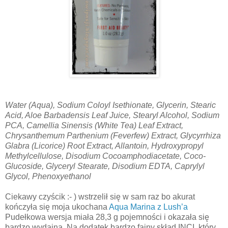
Water (Aqua), Sodium Coloyl Isethionate, Glycerin, Stearic
Acid, Aloe Barbadensis Leaf Juice, Stearyl Alcohol, Sodium
PCA, Camellia Sinensis (White Tea) Leaf Extract,
Chrysanthemum Parthenium (Feverfew) Extract, Glycyrrhiza
Glabra (Licorice) Root Extract, Allantoin, Hydroxypropyl
Methylcellulose, Disodium Cocoamphodiacetate, Coco-
Glucoside, Glyceryl Stearate, Disodium EDTA, Caprylyl
Glycol, Phenoxyethanol
Ciekawy czyścik :- ) wstrzelił się w sam raz bo akurat
kończyła się moja ukochana
Aqua Marina z Lush’a
Pudełkowa wersja miała 28,3 g pojemności i okazała się
bardzo wydajna. Na dodatek bardzo fajny skład INCI, który