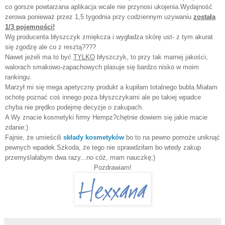
co gorsze powtarzana aplikacja wcale nie przynosi ukojenia.Wydajność
zerowa ponieważ przez 1,5 tygodnia przy codziennym uzywaniu
została
1/3 pojemności!
Wg producenta błyszczyk zmiękcza i wygładza skórę ust- z tym akurat
się zgodzę ale co z resztą????
Nawet jeżeli ma to być
TYLKO
błyszczyk, to przy tak marnej jakości,
walorach smakowo-zapachowych plasuje się bardzo nisko w moim
rankingu.
Marzył mi się mega apetyczny produkt a kupiłam totalnego bubla.Miałam
ochotę poznać coś innego poza błyszczykami ale po takiej wpadce
chyba nie prędko podejmę decyzje o zakupach.
A Wy znacie kosmetyki firmy Hempz?chętnie dowiem się jakie macie
zdanie:)
Fajnie, że umieścili
składy kosmetyków
bo to na pewno pomoże uniknąć
pewnych wpadek.Szkoda, że tego nie sprawdziłam bo wtedy zakup
przemyślałabym dwa razy...no cóż, mam nauczkę;)
Pozdrawiam!