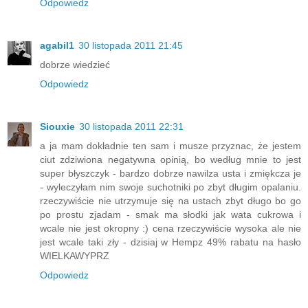
Odpowiedz
agabil1
30 listopada 2011 21:45
dobrze wiedzieć
Odpowiedz
Siouxie
30 listopada 2011 22:31
a ja mam dokładnie ten sam i musze przyznac, że jestem
ciut zdziwiona negatywna opinią, bo według mnie to jest
super błyszczyk - bardzo dobrze nawilza usta i zmiękcza je
- wyleczyłam nim swoje suchotniki po zbyt długim opalaniu.
rzeczywiście nie utrzymuje się na ustach zbyt długo bo go
po prostu zjadam - smak ma słodki jak wata cukrowa i
wcale nie jest okropny :) cena rzeczywiście wysoka ale nie
jest wcale taki zły - dzisiaj w Hempz 49% rabatu na hasło
WIELKAWYPRZ
Odpowiedz