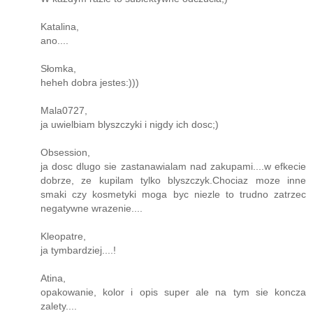
Katalina,
ano....
Słomka,
heheh dobra jestes:)))
Mala0727,
ja uwielbiam blyszczyki i nigdy ich dosc;)
Obsession,
ja dosc dlugo sie zastanawialam nad zakupami....w efkecie
dobrze, ze kupilam tylko blyszczyk.Chociaz moze inne
smaki czy kosmetyki moga byc niezle to trudno zatrzec
negatywne wrazenie....
Kleopatre,
ja tymbardziej....!
Atina,
opakowanie, kolor i opis super ale na tym sie koncza
zalety....