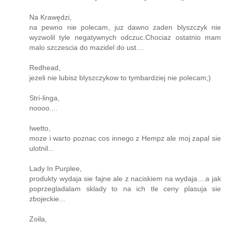
Na Krawędzi,
na pewno nie polecam, juz dawno zaden blyszczyk nie
wyzwolil tyle negatywnych odczuc.Chociaz ostatnio mam
malo szczescia do mazidel do ust....
Redhead,
jezeli nie lubisz blyszczykow to tymbardziej nie polecam;)
Stri-linga,
noooo....
Iwetto,
moze i warto poznac cos innego z Hempz ale moj zapal sie
ulotnil...
Lady In Purplee,
produkty wydaja sie fajne ale z naciskiem na wydaja....a jak
poprzegladalam sklady to na ich tle ceny plasuja sie
zbojeckie...
Zoila,