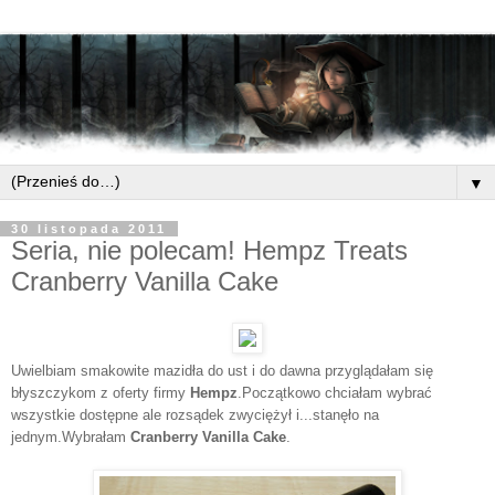
▼
30 listopada 2011
Seria, nie polecam! Hempz Treats
Cranberry Vanilla Cake
Uwielbiam smakowite mazidła do ust i do dawna przyglądałam się
błyszczykom z oferty firmy
Hempz
.Początkowo chciałam wybrać
wszystkie dostępne ale rozsądek zwyciężył i...stanęło na
jednym.Wybrałam
Cranberry Vanilla Cake
.