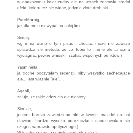
w opakowaniu kolor cudny ale na ustach zostawia sredni
efekt, koloru tez nie widac, jedynie zlote drobinki.
PureMornig,
jak dla mnie niewypal na calej linii...
Simply,
wg mnie warto o tym pisac i chociaz moze nie zawsze
sprawdza sie metoda, ze co Tobie to i mnie ale....mozna
wyciagnac pewne wnioski i szukac wspolnych punktow:)
Yasminella,
ja troche poczytalam recenzji, niby wszystko zachecajace
ale....jest wlasnie "ale"....
Agabil,
zaluje, ze takie odczucia ale niestety.
Siouxie,
jestem bardzo zawiedziona ale w kwestii mazidel do ust
stawiam bardzo wysoko poprzeczke i spodziewalam sie
czegos naprawde apetycznego;)
W kazdym razie to subiektywne odczucia;)