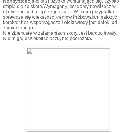
Konsystencja
-lekka i szybko wchłaniająca się, szybko
stapia się ze skóra.Wymagany jest dobry nawilżacz w
okolice oczu dla lepszego użycia.W moim przypadku
sprawdza się większość kremów.Próbowałam nałożyć
korektor bez wspomagacza i efekt wtedy jest daleki od
zamierzonego....
Nie zbiera się w załamaniach skóry.Jest bardzo trwały.
Nie migruje w okolice oczu, nie podrażnia.