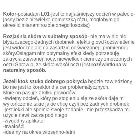
Kolor
-posiadam
L01
-jest to najjaśniejszy odcień w palecie-
jasny beż z niewielką domieszką różu, mogłabym go
okreslić mianem rozbielonego łososia;)
Rozjaśnia skóre w subtelny sposób
- nie ma w nic nic
błyszczącego-żadnych drobinek, efektu glow.Rozświetlenie
jest widoczne ale na zasadzie odświeżonej i promiennej
skóry.Osiagam nim optymalny efekt kiedy potrzebuję
zakrycia zarwanej nocy, niewielkich cieni czy zmeczonych
oczu.Sprawia, że skóra wokół oczu jest
rozświetlona w
naturalny sposób.
Jeżeli ktoś szuka dobrego pokrycia
będzie zawiedziony
bo nie jest to korektor dla cer problematycznych.
Mnie on pasuje z kilku powodów:
-świetny odcień, który po stopieniu się ze skóra daje mi
wykończenie takie jakie chcę czyli beż żadnych drobinek
-jest lekki ale spełnia swoje zadanie i nie przeszkadza mi
użycie nawilżacza pod niego
-wygodny aplikator
-trwałość!
-idealny na okres wiosenno-letni