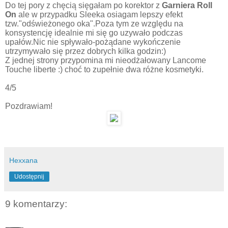
Do tej pory z chęcią sięgałam po korektor z
Garniera Roll
On
ale w przypadku Sleeka osiagam lepszy efekt
tzw."odświeżonego oka".Poza tym ze względu na
konsystencję idealnie mi się go uzywało podczas
upałów.Nic nie spływało-pożądane wykończenie
utrzymywało się przez dobrych kilka godzin:)
Z jednej strony przypomina mi nieodżałowany Lancome
Touche liberte :) choć to zupełnie dwa różne kosmetyki.
4/5
Pozdrawiam!
Hexxana
Udostępnij
9 komentarzy: