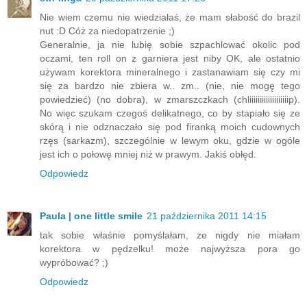
Nie wiem czemu nie wiedziałaś, że mam słabość do brazil
nut :D Cóż za niedopatrzenie ;)
Generalnie, ja nie lubię sobie szpachlować okolic pod
oczami, ten roll on z garniera jest niby OK, ale ostatnio
używam korektora mineralnego i zastanawiam się czy mi
się za bardzo nie zbiera w.. zm.. (nie, nie mogę tego
powiedzieć) (no dobra), w zmarszczkach (chliiiiiiiiiiiiiiiiiiip).
No więc szukam czegoś delikatnego, co by stapiało się ze
skórą i nie odznaczało się pod firanką moich cudownych
rzęs (sarkazm), szczególnie w lewym oku, gdzie w ogóle
jest ich o połowę mniej niż w prawym. Jakiś obłęd.
Odpowiedz
Paula | one little smile
21 października 2011 14:15
tak sobie właśnie pomyślałam, ze nigdy nie miałam
korektora w pędzelku! może najwyższa pora go
wypróbować? ;)
Odpowiedz