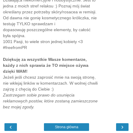
Działająca niekomercyjne i hobbystycznie. Jest to
jedna z moich stref relaksu :) Poznaj mój świat
określany przez potrzeby skóry/rosacea w remisji.
Od dawna nie gonię kosmetycznego króliczka, nie
testuję TYLKO sprawdzam i
dopasowuję poszczególne elementy, by całość
była spójna.
1001 Pasji, to wiele stron jednej kobiety <3
#freefromPR
Dziękuję za wszystkie Wasze komentarze,
każdy z nich sprawia że TO miejsce ożywa
dzięki WAM!
Jeżeli jeśli chcesz zaprosić mnie na swoją stronę,
nie wklejaj linków w komentarzach. W wolnej chwili
zajrzę z chęcią do Ciebie :)
Zastrzegam sobie prawo do usunięcia
reklamowych postów, które zostaną zamieszczone
bez mojej zgody.
‹
›
Strona główna