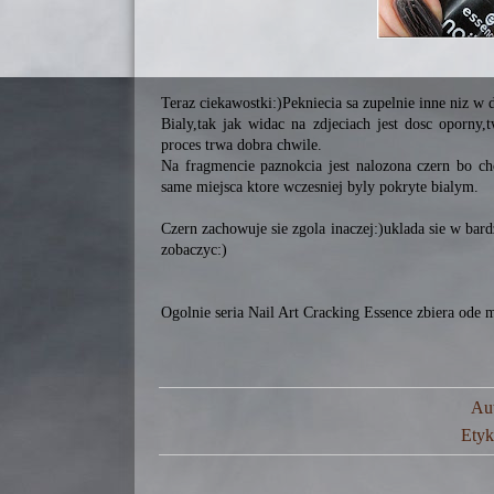
Teraz ciekawostki:)Pekniecia sa zupelnie inne niz 
Bialy,tak jak widac na zdjeciach jest dosc oporny,
proces trwa dobra chwile.
Na fragmencie paznokcia jest nalozona czern bo chc
same miejsca ktore wczesniej byly pokryte bialym.
Czern zachowuje sie zgola inaczej:)uklada sie w bar
zobaczyc:)
Ogolnie seria Nail Art Cracking Essence zbiera ode
Au
Etyk