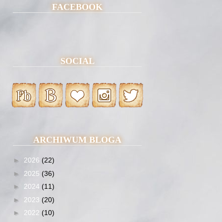
FACEBOOK
SOCIAL
ARCHIWUM BLOGA
►
2026
(22)
►
2025
(36)
►
2024
(11)
►
2023
(20)
►
2022
(10)