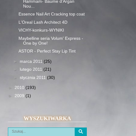
Hammam- Baume d'Argan
Nou...
Essence Nail Art Cracking top coat
L'Oreal Lash Architect 4D
VICHY-konkurs-WYNIKI
Maybelline seria Volum' Express -
One by One!
ASTOR - Perfect Stay Lip Tint
►
marca 2011
(25)
►
lutego 2011
(21)
►
stycznia 2011
(30)
►
2010
(193)
►
2009
(1)
WYSZUKIWARKA