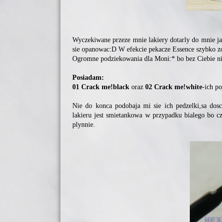
Wyczekiwane przeze mnie lakiery dotarly do mnie ja
sie opanowac:D W efekcie pekacze Essence szybko z
Ogromne podziekowania dla Moni:* bo bez Ciebie nie
Posiadam:
01 Crack me!black
oraz
02 Crack me!white
-ich p
Nie do konca podobaja mi sie ich pedzelki,sa dosc 
lakieru jest smietankowa w przypadku bialego bo cza
plynnie.