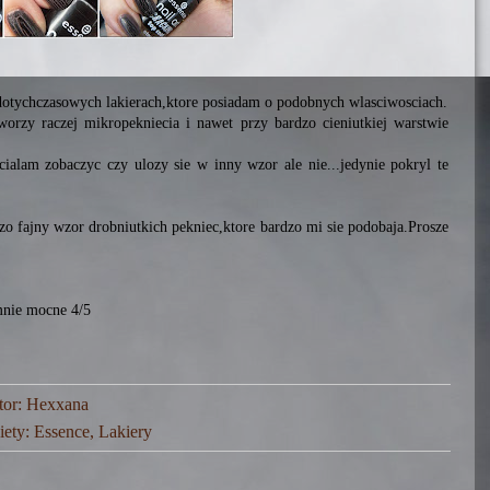
w dotychczasowych lakierach,ktore posiadam o podobnych wlasciwosciach.
tworzy raczej mikropekniecia i nawet przy bardzo cieniutkiej warstwie
ialam zobaczyc czy ulozy sie w inny wzor ale nie...jedynie pokryl te
dzo fajny wzor drobniutkich pekniec,ktore bardzo mi sie podobaja.Prosze
 mnie mocne 4/5
tor:
Hexxana
iety:
Essence
,
Lakiery