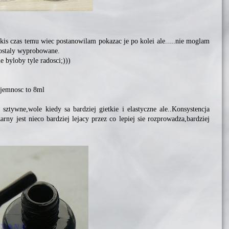
kis czas temu wiec postanowilam pokazac je po kolei ale.....nie moglam
ostaly wyprobowane.
 byloby tyle radosci;)))
ojemnosc to 8ml
sztywne,wole kiedy sa bardziej gietkie i elastyczne ale..Konsystencja
rny jest nieco bardziej lejacy przez co lepiej sie rozprowadza,bardziej