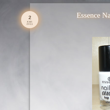
Essence Nai
2
KWI
2011