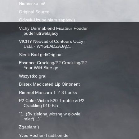
Niebiesko mi!
Original Source
Odwyk-Uzupelniam zapasy;)
Vichy Dermablend Fixateur Pouder
puder utrwalajacy
VICHY Neovadiol Contours Oczy i
Usta - WYGŁADZAJĄC...
Sleek Bad girl/Original
Essence Cracking/P2 Crackling/P2
Your Wild Side ge...
Wszystko gra!
Blistex Medicated Lip Ointment
Rimmel Mascara 1-2-3 Looks
P2 Color Victim 520 Trouble & P2
Crackling 010 Bla...
"(...)By zieloną wiosnę w głowie
mieć(...)"
Zgapiam;)
Yves Rocher-Tradition de