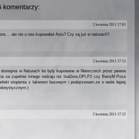
6 komentarzy:
2 kwietnia 2011 17:03
ora.... ale nie u nas kupowałaś Asiu? Czy są już w naturach?
2 kwietnia 2011 17:13
st dostepna w Naturach bo byly kupowane w Niemczech przez pewna
cia sa zupelnie innego rodzaju niz IsaDora,OPI,P2 czy BarryM.Poza
efekt stopienia z lakierem bazowym i podejrzewam,ze o wiele lepiej
olorystycznym:)
2 kwietnia 2011 17:15