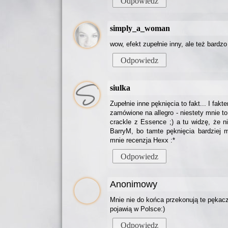
Odpowiedz
simply_a_woman
wow, efekt zupełnie inny, ale też bardzo 
Odpowiedz
siulka
Zupełnie inne pęknięcia to fakt... I fakt
zamówione na allegro - niestety mnie to
crackle z Essence ;) a tu widzę, że n
BarryM, bo tamte pęknięcia bardziej m
mnie recenzja Hexx :*
Odpowiedz
Anonimowy
Mnie nie do końca przekonują te pękacze,
pojawią w Polsce:)
Odpowiedz