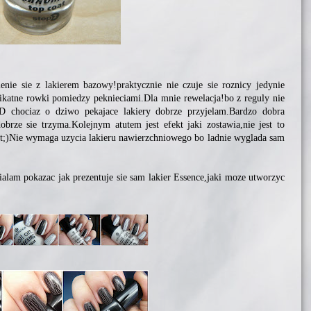
nie sie z lakierem bazowy!praktycznie nie czuje sie roznicy jedynie
ikatne rowki pomiedzy peknieciami.Dla mnie rewelacja!bo z reguly nie
 chociaz o dziwo pekajace lakiery dobrze przyjelam.Bardzo dobra
dobrze sie trzyma.Kolejnym atutem jest efekt jaki zostawia,nie jest to
jest;)Nie wymaga uzycia lakieru nawierzchniowego bo ladnie wyglada sam
ialam pokazac jak prezentuje sie sam lakier Essence,jaki moze utworzyc