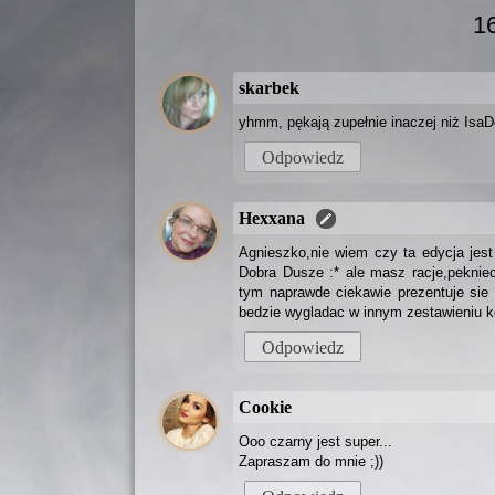
1
skarbek
yhmm, pękają zupełnie inaczej niż IsaD
Odpowiedz
Hexxana
Agnieszko,nie wiem czy ta edycja je
Dobra Dusze :* ale masz racje,peknie
tym naprawde ciekawie prezentuje sie 
bedzie wygladac w innym zestawieniu k
Odpowiedz
Cookie
Ooo czarny jest super...
Zapraszam do mnie ;))