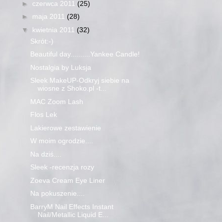
►
czerwca 2011
(25)
►
maja 2011
(28)
▼
kwietnia 2011
(32)
Skrót:-)
Beautiful day..........Yankee Candle!
Nostalgia by Luksja
Sleek MakeUP-Odkryj siebie na
wiosne z Shoko.pl -t...
MAC Zoom Lash
Flos Lek
Lakierowe zestawienie
W moim ogrodzie....
Na dziś....
Sleek -recenzja rozy
Zoeva Cream Eye Liner
Na pokuszenie....
BarryM Nail Effects Instant
Nail/Metallic Liquid E...