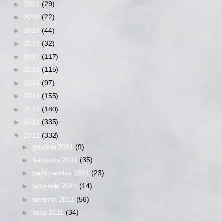
►
2021
(29)
►
2020
(22)
►
2019
(44)
►
2018
(32)
►
2017
(117)
►
2016
(115)
►
2015
(97)
►
2014
(155)
►
2013
(180)
►
2012
(335)
▼
2011
(332)
►
grudnia 2011
(9)
►
listopada 2011
(35)
►
października 2011
(23)
►
września 2011
(14)
►
sierpnia 2011
(56)
►
lipca 2011
(34)