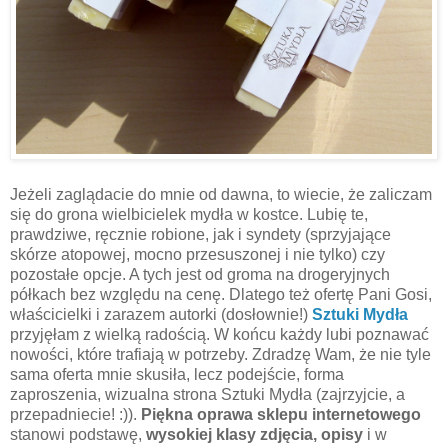
Jeżeli zaglądacie do mnie od dawna, to wiecie, że zaliczam
się do grona wielbicielek mydła w kostce. Lubię te,
prawdziwe, ręcznie robione, jak i syndety (sprzyjające
skórze atopowej, mocno przesuszonej i nie tylko) czy
pozostałe opcje. A tych jest od groma na drogeryjnych
półkach bez względu na cenę. Dlatego też ofertę Pani Gosi,
właścicielki i zarazem autorki (dosłownie!)
Sztuki Mydła
przyjęłam z wielką radością. W końcu każdy lubi poznawać
nowości, które trafiają w potrzeby. Zdradzę Wam, że nie tyle
sama oferta mnie skusiła, lecz podejście, forma
zaproszenia, wizualna strona Sztuki Mydła (zajrzyjcie, a
przepadniecie! :)).
Piękna oprawa sklepu internetowego
stanowi podstawę,
wysokiej klasy zdjęcia, opisy
i w