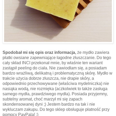
Spodobał mi się opis oraz informacja,
że mydło zawiera
płatki owsiane zapewniające łagodne złuszczanie. Do tego
cały skład INCI przekonał mnie, by właśnie ten wariant
zastąpił peeling do ciała. Nie zawiodłam się, a posiadam
bardzo wrażliwą, delikatną i problematyczną skórę. Mydło w
trakcie użycia dobrze złuszcza, nie drapie skóry, a
odpowiednio przechowywane (właściwa mydelniczka) nie
nasiąka wodą, nie rozmięka (aczkolwiek to także zasługa
samego mydła, prawdziwego mydła). Posiada przyjemny,
subtelny aromat, choć marzył mi się zapach
skondensowanej dyni ;) Jestem bardzo na tak i nie
wykluczam zakupu. Do tego sklep obsługuje płatność przy
pomocy PayPala! :)