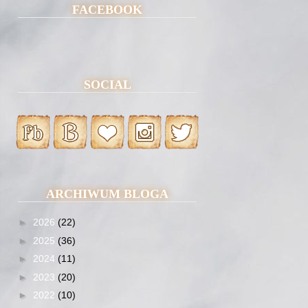
FACEBOOK
SOCIAL
ARCHIWUM BLOGA
►
2026
(22)
►
2025
(36)
►
2024
(11)
►
2023
(20)
►
2022
(10)