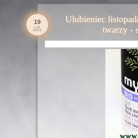
Ulubieniec listopad
19
twarzy - 
LIS
2013