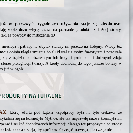
uż w pierwszych tygodniach używania staje się absolutnym
ję sobie dużo więcej czasu na poznanie produktu z każdej strony.
 tak, są powody do mruczenia :D
iesiąca i patrząc na ubytek starczy mi jeszcze na kolejny. Wtedy też
 moja opinia uległa zmianie bo fluid stał się moim faworytem i pozostałe
ją się z trądzikiem różowatym lub innymi problemami skórnymi zdają
sferze pielęgnacji twarzy. A kiedy dochodzą do tego jeszcze bonusy w
to już w ogóle.
AX
, której oferta pod kątem współpracy była na tyle ciekawa, że
atykałam się na kosmetyki Mythos, ale tak naprawdę nazwa kojarzyła mi
perać i szukać dodatkowych informacji dlatego też propozycja ze strony
m to była dobra okazja, by spróbować czegoś nowego, do czego nie mam