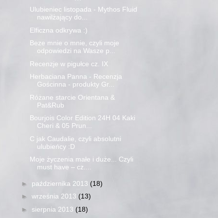
Ulubieniec listopada - Mythos Fluid
nawilżający do...
Elficzna odkrywa :)
Beze mnie o mnie, czyli moje
odpowiedzi na Wasze p...
Recenzje w pigułce cz. IX
Herbaciana Panna - Recenzja
Gościnna - produkty Gr...
Różane starcie Orientana &
Pat&Rub
Bourjois Color Edition 24H 04 Kaki
Cheri & 05 Prun...
C jak Caudalie, czyli absolutni
ulubieńcy :D
Moje życzenia małe i duże... Czyli
must have – cz....
►
października 2013
(18)
►
września 2013
(13)
►
sierpnia 2013
(18)