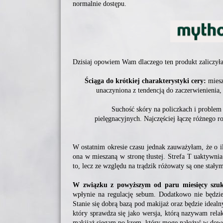
normalnie dostępu.
Dzisiaj opowiem Wam dlaczego ten produkt zaliczył
Ściąga do krótkiej charakterystyki cery:
miesz
unaczyniona z tendencją do zaczerwienienia,
Suchość skóry na policzkach i problem
pielęgnacyjnych. Najczęściej łączę różnego ro
W ostatnim okresie czasu jednak zauważyłam, że o il
ona w mieszaną w stronę tłustej. Strefa T uaktywn
to, lecz ze względu na trądzik różowaty są one sta
W związku z powyższym od paru miesięcy szu
wpłynie na regulację sebum. Dodatkowo nie będzie
Stanie się dobrą bazą pod makijaż oraz będzie ideal
który sprawdza się jako wersja, którą nazywam rel
makijaż sięgam po krem, który mogę nałożyć w do