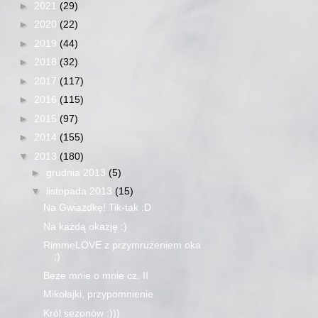
►
2021
(29)
►
2020
(22)
►
2019
(44)
►
2018
(32)
►
2017
(117)
►
2016
(115)
►
2015
(97)
►
2014
(155)
▼
2013
(180)
►
grudnia 2013
(5)
▼
listopada 2013
(15)
Na Gwiazdkę! Tik-tak :D
Na każdą okazję :)
RimmeLOVE z przymrużeniem oka
;)
Beze mnie o mnie cz. II
Mikołajki, przypomnienie
Król sezonów :)))