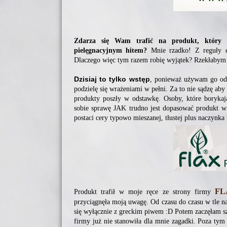
Zdarza się Wam trafić na produkt, który j
pielęgnacyjnym hitem?
Mnie rzadko! Z reguły da
Dlaczego więc tym razem robię wyjątek? Rzekłabym
Dzisiaj to tylko wstęp
, ponieważ używam go od m
podzielę się wrażeniami w pełni. Za to nie sądzę aby
produkty poszły w odstawkę. Osoby, które boryka
sobie sprawę JAK trudno jest dopasować produkt w 
postaci cery typowo mieszanej, tłustej plus naczynka 
FL
Produkt trafił w moje ręce ze strony firmy
przyciągnęła moją uwagę. Od czasu do czasu w tle n
się wyłącznie z greckim piwem :D Potem zaczęłam sz
firmy już nie stanowiła dla mnie zagadki. Poza ty