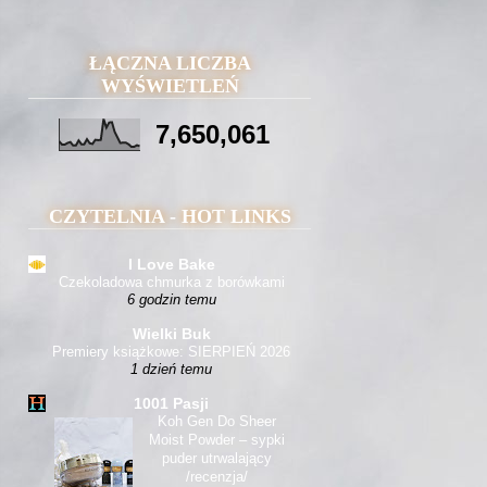
ŁĄCZNA LICZBA
WYŚWIETLEŃ
7,650,061
CZYTELNIA - HOT LINKS
I Love Bake
Czekoladowa chmurka z borówkami
6 godzin temu
Wielki Buk
Premiery książkowe: SIERPIEŃ 2026
1 dzień temu
1001 Pasji
Koh Gen Do Sheer
Moist Powder – sypki
puder utrwalający
/recenzja/