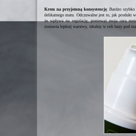
Krem na przyjemną konsystencję
. Bardzo szybko 
delikatnego matu. Odczuwalne jest to, jak produkt 
że wpływa na regulację, ponieważ moja cera mnie
zostawia lepkiej warstwy, idealny w roli bazy pod ma