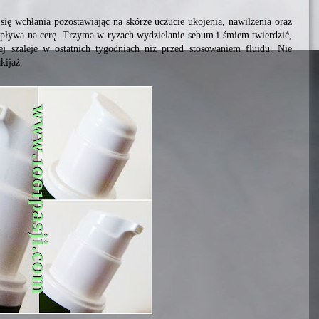
się wchłania pozostawiając na skórze uczucie ukojenia, nawilżenia oraz
wpływa na cerę. Trzyma w ryzach wydzielanie sebum i śmiem twierdzić,
j szaleje w ostatnich tygodniach niż przed stosowaniem fluidu. Nie
kijaż.