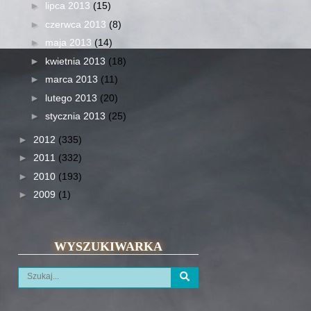
►
lipca 2013
(15)
►
czerwca 2013
(8)
►
maja 2013
(14)
►
kwietnia 2013
(18)
►
marca 2013
(11)
►
lutego 2013
(20)
►
stycznia 2013
(25)
►
2012
(335)
►
2011
(332)
►
2010
(193)
►
2009
(1)
WYSZUKIWARKA