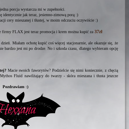
 jedna porcja wystarcza mi w zupełności.
ę identycznie jak teraz, jesienno-zimową porą :)
cji cery mieszanej i tłustej, w moim odczuciu oczywiście :)
37zł
 firmy FLAX jest teraz promocja i krem można kupić za
ień. Miałam ochotę kupić coś więcej stacjonarnie, ale okazuje się, że
e bardzo jest mi po drodze. No i szkoda czasu, dlatego wybieram opcję
tej?
Macie swoich faworytów? Podzielcie się nimi koniecznie, z chęcią
Mythos Fluid nawilżający do twarzy - skóra mieszana i tłusta
jeszcze
Pozdrawiam :)