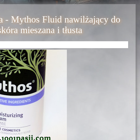
a - Mythos Fluid nawilżający do
skóra mieszana i tłusta