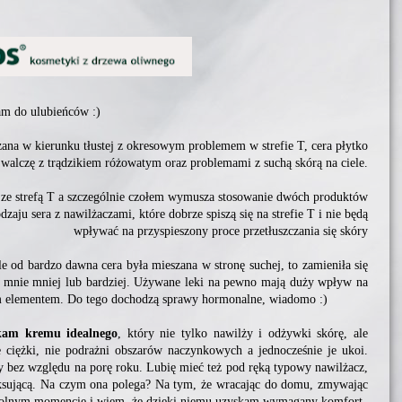
am do ulubieńców :)
ana w kierunku tłustej z okresowym problemem w strefie T, cera płytko
 walczę z trądzikiem różowatym oraz problemami z suchą skórą na ciele.
 ze strefą T a szczególnie czołem wymusza stosowanie dwóch produktów
dzaju sera z nawilżaczami, które dobrze spiszą się na strefie T i nie będą
wpływać na przyspieszony proce przetłuszczania się skóry
e od bardzo dawna cera była mieszana w stronę suchej, to zamieniła się
ia mnie mniej lub bardziej. Używane leki na pewno mają duży wpływ na
łym elementem. Do tego dochodzą sprawy hormonalne, wiadomo :)
kam kremu idealnego
, który nie tylko nawilży i odżywki skórę, ale
 ciężki, nie podrażni obszarów naczynkowych a jednocześnie je ukoi.
ny bez względu na porę roku. Lubię mieć też pod ręką typowy nawilżacz,
aksującą. Na czym ona polega? Na tym, że wracając do domu, zmywając
wolnym momencie i wiem, że dzięki niemu uzyskam wymagany komfort.