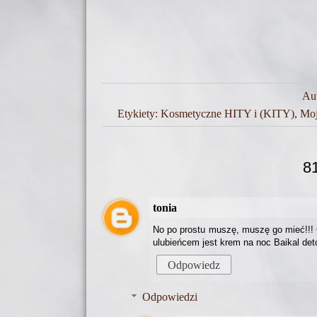
Au
Etykiety:
Kosmetyczne HITY i (KITY)
,
Moj
8
tonia
No po prostu muszę, muszę go mieć!!!
ulubieńcem jest krem na noc Baikal deto
Odpowiedz
Odpowiedzi