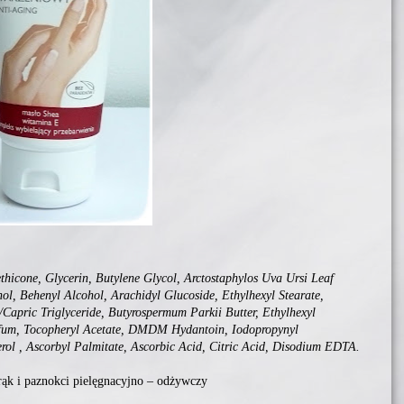
hicone, Glycerin, Butylene Glycol, Arctostaphylos Uva Ursi Leaf
ol, Behenyl Alcohol, Arachidyl Glucoside, Ethylhexyl Stearate,
/Capric Triglyceride, Butyrospermum Parkii Butter, Ethylhexyl
fum, Tocopheryl Acetate, DMDM Hydantoin, Iodopropynyl
rol , Ascorbyl Palmitate, Ascorbic Acid, Citric Acid, Disodium EDTA.
ąk i paznokci pielęgnacyjno – odżywczy