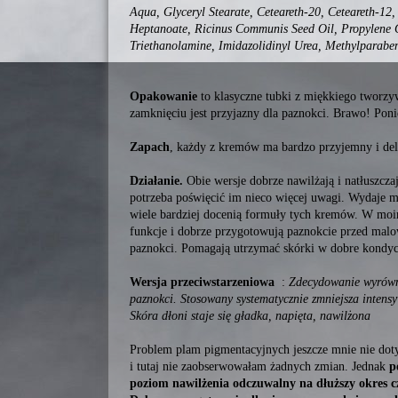
Aqua, Glyceryl Stearate, Ceteareth-20, Ceteareth-12,
Heptanoate, Ricinus Communis Seed Oil, Propylene G
Triethanolamine, Imidazolidinyl Urea, Methylparabe
Opakowanie
to klasyczne tubki z miękkiego tworzyw
zamknięciu jest przyjazny dla paznokci. Brawo! Poni
Zapach
, każdy z kremów ma bardzo przyjemny i del
Działanie.
Obie wersje dobrze nawilżają i natłuszczaj
potrzeba poświęcić im nieco więcej uwagi. Wydaje mi
wiele bardziej docenią formuły tych kremów. W moi
funkcje i dobrze przygotowują paznokcie przed ma
paznokci. Pomagają utrzymać skórki w dobre kondycj
Wersja przeciwstarzeniowa
:
Zdecydowanie wyrównu
paznokci. Stosowany systematycznie zmniejsza intens
Skóra dłoni staje się gładka, napięta, nawilżona
Problem plam pigmentacyjnych jeszcze mnie nie dotycz
i tutaj nie zaobserwowałam żadnych zmian. Jednak
p
poziom nawilżenia odczuwalny na dłuższy okres c