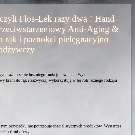
 czyli Flos-Lek razy dwa ! Hand
rzeciwstarzeniowy Anti-Aging &
rąk i paznokci pielęgnacyjno –
odżywczy
wyobrażam sobie bez niego funkcjonowania a Wy?
wy krem do rąk i zazwyczaj wykorzystuję w tej roli różnego rodzaju
 tym przypadku nie potrzebuję specjalistycznych produktów. Wystarcza
rać pośród oferty.