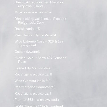
Dbaj o skórę dłoni czyli Flos-Lek
razy dwa ! Hand ...
Moje obrazki – bez słów
Dbaj o skórę wokół oczu! Flos Lek
Pielęgnacja Cery...
Rozwiązanie…:D
Yves Rocher Hydra Vegetal
Wibo Extreme Nails – 326 & 177,
zgrany duet
Ostatni dzwonek!
Eveline Colour Show 427 Crushed
Rose
Lirene City Matt dostają....
Recenzje w pigułce cz. II
Wibo Glamour Nails # 2
Pharmatheiss Granatapfel
Recenzje w pigułce cz. I
Flormar 363 – wiśniowy sad;)
Szybki konkurs ! Słodki sweterek