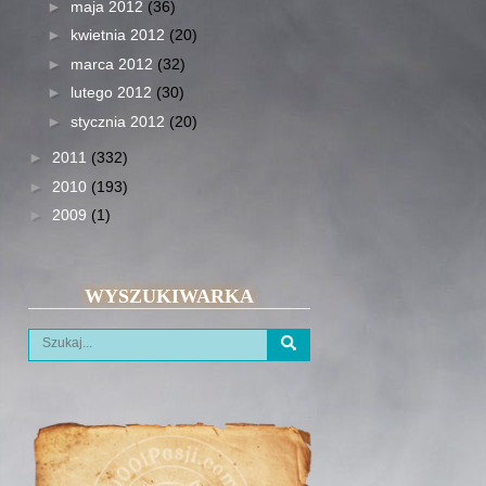
►
maja 2012
(36)
►
kwietnia 2012
(20)
►
marca 2012
(32)
►
lutego 2012
(30)
►
stycznia 2012
(20)
►
2011
(332)
►
2010
(193)
►
2009
(1)
WYSZUKIWARKA