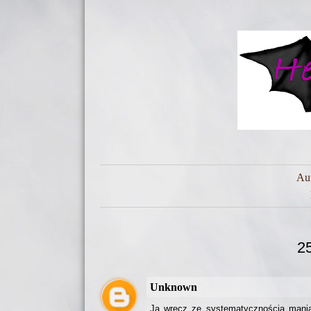
Au
2
Unknown
Ja wręcz ze systematycznością mania