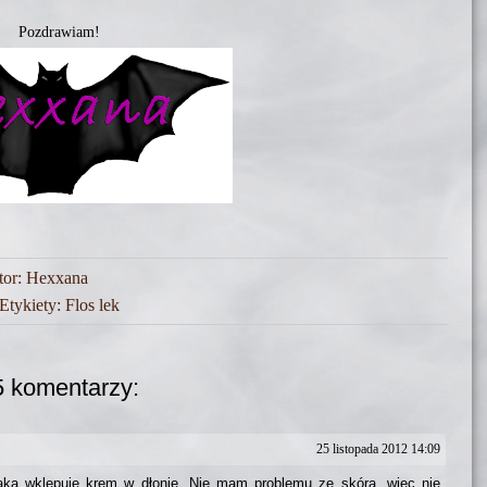
Pozdrawiam!
tor:
Hexxana
Etykiety:
Flos lek
5 komentarzy:
25 listopada 2012 14:09
ka wklepuje krem w dłonie. Nie mam problemu ze skórą, więc nie