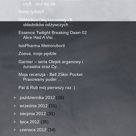
czyli…otul się na...
Nowy tydzień
OilMedica Olej kokosowy i 8
składników odżywczych ...
Essence Twilight Breaking Dawn 02
Alice Had A Visi...
IsisPharma Metroruboril
Zoeva, moje pędzle
Garnier – seria Olejek arganowy i
żurawina oraz Cy...
Moja recenzja - Bell 2Skin Pocket
Prasowany puder ...
Pat & Rub mój pierwszy raz :)
►
października 2012
(16)
►
września 2012
(31)
►
sierpnia 2012
(31)
►
lipca 2012
(35)
►
czerwca 2012
(34)