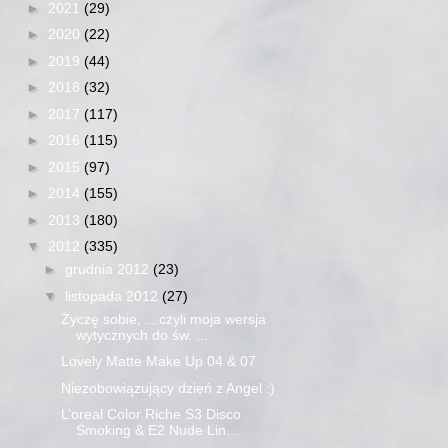
►
2021
(29)
►
2020
(22)
►
2019
(44)
►
2018
(32)
►
2017
(117)
►
2016
(115)
►
2015
(97)
►
2014
(155)
►
2013
(180)
▼
2012
(335)
►
grudnia 2012
(23)
▼
listopada 2012
(27)
Życzę sobie, …czyli moja wersja
wytycznych do św. ...
Lovely Matte Make Up 04 & 07
Niezobowiązujący dzień z Angel :)
L’oreal Color Riche S3 Disco
Smoking & E2 Nude Lin...