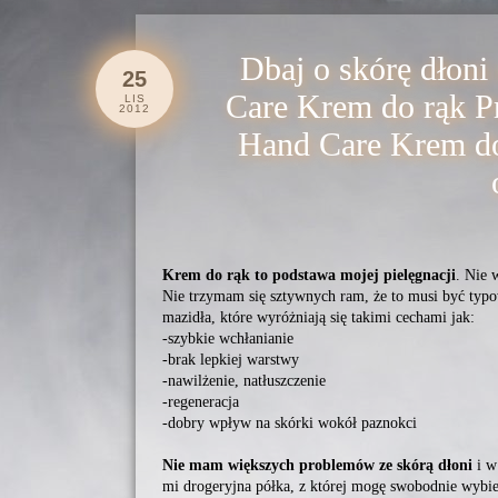
Dbaj o skórę dłoni
25
Care Krem do rąk P
LIS
2012
Hand Care Krem do 
Krem do rąk to podstawa mojej pielęgnacji
. Nie 
Nie trzymam się sztywnych ram, że to musi być typo
mazidła, które wyróżniają się takimi cechami jak:
-szybkie wchłanianie
-brak lepkiej warstwy
-nawilżenie, natłuszczenie
-regeneracja
-dobry wpływ na skórki wokół paznokci
Nie mam większych problemów ze skórą dłoni
i w
mi drogeryjna półka, z której mogę swobodnie wybie