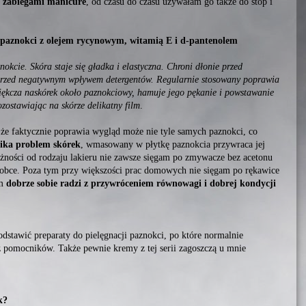
d zabiegami manicure
, od czasu do czasu używałam go także do stóp i
 paznokci z olejem rycynowym, witamią E i d-pantenolem
nokcie. Skóra staje się gładka i elastyczna. Chroni dłonie przed
przed negatywnym wpływem detergentów. Regularnie stosowany poprawia
iękcza naskórek około paznokciowy, hamuje jego pękanie i powstawanie
zostawiając na skórze delikatny film
.
 że faktycznie poprawia wygląd może nie tyle samych paznokci, co
ika problem skórek
, wmasowany w płytkę paznokcia przywraca jej
eżności od rodzaju lakieru nie zawsze sięgam po zmywacze bez acetonu
i obce. Poza tym przy większości prac domowych nie sięgam po rękawice
em
dobrze sobie radzi z przywróceniem równowagi i dobrej kondycji
stawić preparaty do pielęgnacji paznokci, po które normalnie
ez pomocników. Także pewnie kremy z tej serii zagoszczą u mnie
k?