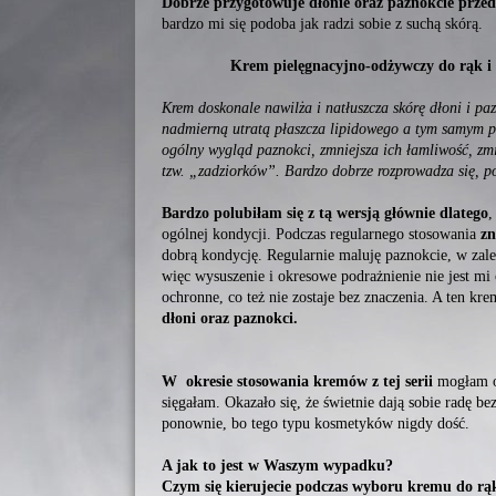
Dobrze przygotowuje dłonie oraz paznokcie prze
bardzo mi się podoba jak radzi sobie z suchą skórą.
Krem pielęgnacyjno-odżywczy do rąk i
Krem doskonale nawilża i natłuszcza skórę dłoni i paz
nadmierną utratą płaszcza lipidowego a tym samym 
ogólny wygląd paznokci, zmniejsza ich łamliwość, zm
tzw. „zadziorków”. Bardzo dobrze rozprowadza się, po
Bardzo polubiłam się z tą wersją głównie dlatego
,
ogólnej kondycji. Podczas regularnego stosowania
zn
dobrą kondycję. Regularnie maluję paznokcie, w zal
więc wysuszenie i okresowe podrażnienie nie jest m
ochronne, co też nie zostaje bez znaczenia. A ten kr
dłoni oraz paznokci.
W
okresie stosowania kremów z tej serii
mogłam od
sięgałam. Okazało się, że świetnie dają sobie radę b
ponownie, bo tego typu kosmetyków nigdy dość.
A jak to jest w Waszym wypadku?
Czym się kierujecie podczas wyboru kremu do rą