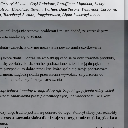
 Cetearyl Alcohol, Cetyl Palmitate, Paraffinum Liquidum, Stearyl
lycol, Hydrolyzed Keratin, Parfum, Dimethicone, Panthenol, Carbomer,
n, Tocopheryl Acetate, Propylparaben, Alpha-Isomethyl Ionone.
a, aplikacja nie stanowi problemu i muszę dodać, że zatrzask przy
eważ rzadko się to zdarza.
ikatny zapach, który nie męczy a na pewno umila użytkowanie.
ą skórę dłoni. Dobrze się wchłaniają choć są to dość treściwe produkty,
 się, że skóry bardzo suche, podrażnione, z tendencją do pękania o
m przypadku to dobre produkty, które spełniają swoje podstawowe
lowaniem. Łagodzą skutki przesuszenia wywołane zmywaczem do
i ale potrzeba regularnego stosowania.
je koloryt i ogólny wygląd skóry rąk. Zapobiega pękaniu skóry wokół
ywność zabarwienia plam pigmentacyjnych, ich widoczność i wielkość.
y więc trudno jest mi się odnieść do tego. Koloryt skóry jest jednolity
odczas stosowania skóra dłoni staje się przyjemnie miękka, gładka a
zasu.