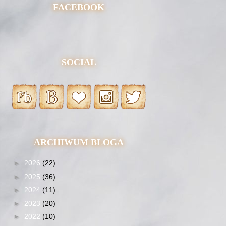
FACEBOOK
SOCIAL
ARCHIWUM BLOGA
►
2026
(22)
►
2025
(36)
►
2024
(11)
►
2023
(20)
►
2022
(10)