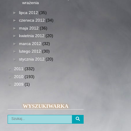
wrażenia
►
lipca 2012
(35)
►
czerwca 2012
(34)
►
maja 2012
(36)
►
kwietnia 2012
(20)
►
marca 2012
(32)
►
lutego 2012
(30)
►
stycznia 2012
(20)
►
2011
(332)
►
2010
(193)
►
2009
(1)
WYSZUKIWARKA