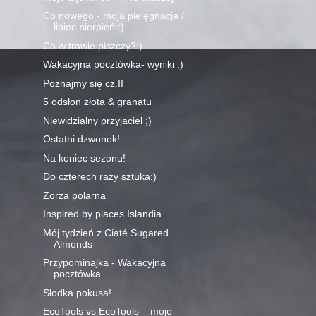
Co nowego - moja pielęgnacja /
lipiec-sierpień :)
Co w trawie piszczy?:)
Wakacyjna pocztówka- wyniki :)
Poznajmy się cz.II
5 odsłon złota & granatu
Niewidzialny przyjaciel ;)
Ostatni dzwonek!
Na koniec sezonu!
Do czterech razy sztuka:)
Zorza polarna
Inspired by places Islandia
Mój tydzień z Ciaté Sugared
Almonds
Przypominajka - Wakacyjna
pocztówka
Słodka pokusa!
EcoTools vs EcoTools – moje