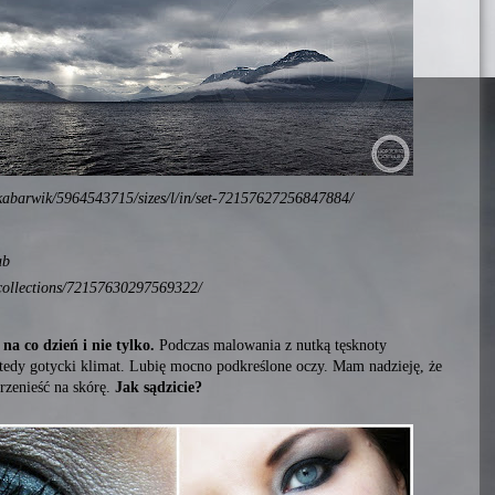
nikabarwik/5964543715/sizes/l/in/set-72157627256847884/
ab
/collections/72157630297569322/
a co dzień i nie tylko.
Podczas malowania z nutką tęsknoty
tedy gotycki klimat. Lubię mocno podkreślone oczy. Mam nadzieję, że
rzenieść na skórę.
Jak sądzicie?