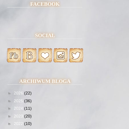
FACEBOOK
SOCIAL
ARCHIWUM BLOGA
►
2026
(22)
►
2025
(36)
►
2024
(11)
►
2023
(20)
►
2022
(10)