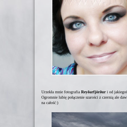
Urzekła mnie fotografia
Reyðarfjörður
i od jakiego
Ogromnie lubię połączenie szarości z czernią ale d
na całość:)