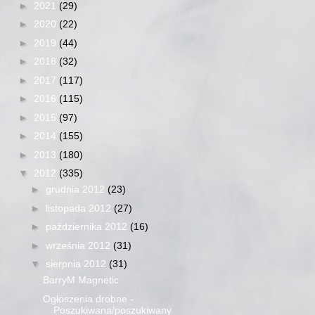
►
2021
(29)
►
2020
(22)
►
2019
(44)
►
2018
(32)
►
2017
(117)
►
2016
(115)
►
2015
(97)
►
2014
(155)
►
2013
(180)
▼
2012
(335)
►
grudnia 2012
(23)
►
listopada 2012
(27)
►
października 2012
(16)
►
września 2012
(31)
▼
sierpnia 2012
(31)
BarryM Magnetic
Ogłoszenia drobne -
Poszukiwana/poszukiwany