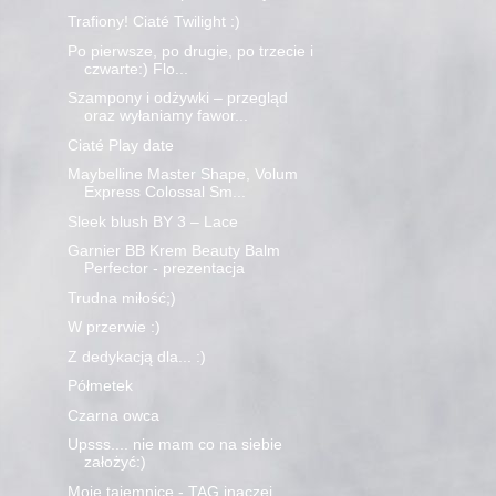
Trafiony! Ciaté Twilight :)
Po pierwsze, po drugie, po trzecie i
czwarte:) Flo...
Szampony i odżywki – przegląd
oraz wyłaniamy fawor...
Ciaté Play date
Maybelline Master Shape, Volum
Express Colossal Sm...
Sleek blush BY 3 – Lace
Garnier BB Krem Beauty Balm
Perfector - prezentacja
Trudna miłość;)
W przerwie :)
Z dedykacją dla... :)
Półmetek
Czarna owca
Upsss.... nie mam co na siebie
założyć:)
Moje tajemnice - TAG inaczej