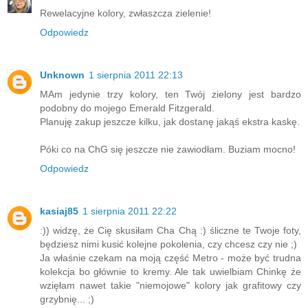
Rewelacyjne kolory, zwłaszcza zielenie!
Odpowiedz
Unknown
1 sierpnia 2011 22:13
MAm jedynie trzy kolory, ten Twój zielony jest bardzo
podobny do mojego Emerald Fitzgerald.
Planuję zakup jeszcze kilku, jak dostanę jakąś ekstra kaskę.
Póki co na ChG się jeszcze nie zawiodłam. Buziam mocno!
Odpowiedz
kasiaj85
1 sierpnia 2011 22:22
:)) widzę, że Cię skusiłam Cha Chą :) śliczne te Twoje foty,
będziesz nimi kusić kolejne pokolenia, czy chcesz czy nie ;)
Ja właśnie czekam na moją część Metro - może być trudna
kolekcja bo głównie to kremy. Ale tak uwielbiam Chinkę że
wzięłam nawet takie "niemojowe" kolory jak grafitowy czy
grzybnię... ;)