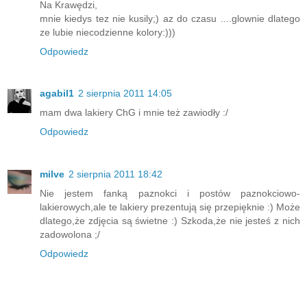
Na Krawędzi,
mnie kiedys tez nie kusily;) az do czasu ....glownie dlatego
ze lubie niecodzienne kolory:)))
Odpowiedz
agabil1
2 sierpnia 2011 14:05
mam dwa lakiery ChG i mnie też zawiodły :/
Odpowiedz
milve
2 sierpnia 2011 18:42
Nie jestem fanką paznokci i postów paznokciowo-
lakierowych,ale te lakiery prezentują się przepięknie :) Może
dlatego,że zdjęcia są świetne :) Szkoda,że nie jesteś z nich
zadowolona ;/
Odpowiedz