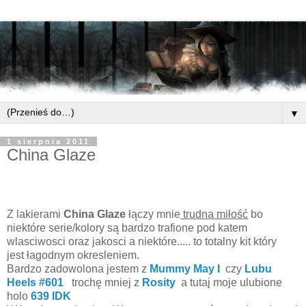
▼
1 sierpnia 2011
China Glaze
Z lakierami
China Glaze
łączy mnie
trudna miłość
bo
niektóre serie/kolory są bardzo trafione pod katem
wlasciwosci oraz jakosci a niektóre..... to totalny kit który
jest łagodnym okresleniem.
Bardzo zadowolona jestem z
Mummy May I
czy
Lubu
Heels #601
trochę mniej z
Rosity
a tutaj moje ulubione
holo
639 IDK