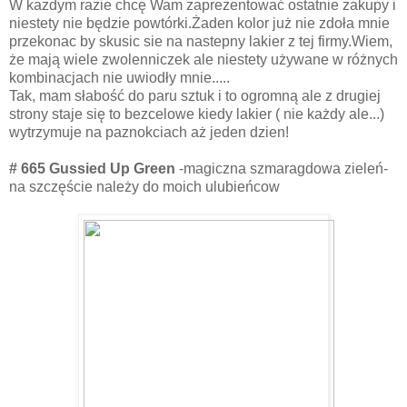
W kazdym razie chcę Wam zaprezentować ostatnie zakupy i
niestety nie będzie powtórki.Żaden kolor już nie zdoła mnie
przekonac by skusic sie na nastepny lakier z tej firmy.Wiem,
że mają wiele zwolenniczek ale niestety używane w różnych
kombinacjach nie uwiodły mnie.....
Tak, mam słabość do paru sztuk i to ogromną ale z drugiej
strony staje się to bezcelowe kiedy lakier ( nie każdy ale...)
wytrzymuje na paznokciach aż jeden dzien!
# 665 Gussied Up Green
-magiczna szmaragdowa zieleń-
na szczęście należy do moich ulubieńcow