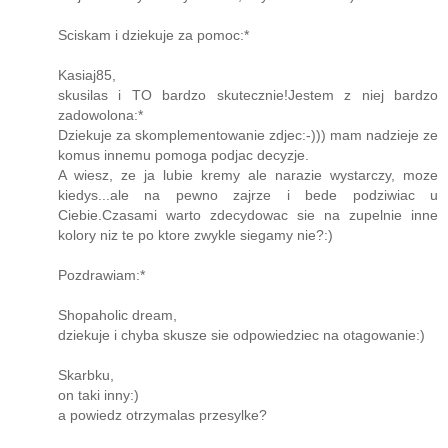
Sciskam i dziekuje za pomoc:*
Kasiaj85,
skusilas i TO bardzo skutecznie!Jestem z niej bardzo
zadowolona:*
Dziekuje za skomplementowanie zdjec:-))) mam nadzieje ze
komus innemu pomoga podjac decyzje.
A wiesz, ze ja lubie kremy ale narazie wystarczy, moze
kiedys...ale na pewno zajrze i bede podziwiac u
Ciebie.Czasami warto zdecydowac sie na zupelnie inne
kolory niz te po ktore zwykle siegamy nie?:)
Pozdrawiam:*
Shopaholic dream,
dziekuje i chyba skusze sie odpowiedziec na otagowanie:)
Skarbku,
on taki inny:)
a powiedz otrzymalas przesylke?