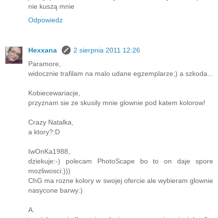
nie kuszą mnie
Odpowiedz
Hexxana
2 sierpnia 2011 12:26
Paramore,
widocznie trafilam na malo udane egzemplarze;) a szkoda...
Kobiecewariacje,
przyznam sie ze skusily mnie glownie pod katem kolorow!
Crazy Natalka,
a ktory?:D
IwOnKa1988,
dziekuje:-) polecam PhotoScape bo to on daje spore
mozliwosci:)))
ChG ma rozne kolory w swojej ofercie ale wybieram glownie
nasycone barwy:)
A.