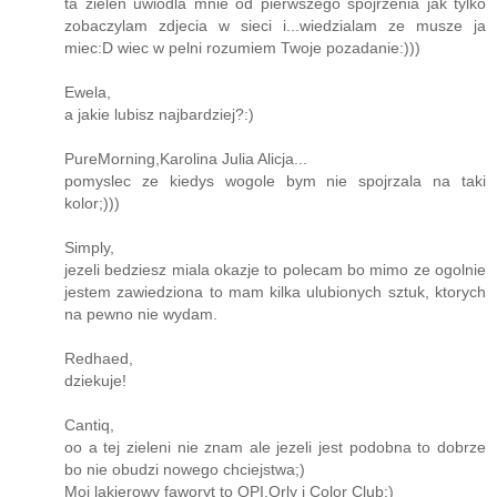
ta zielen uwiodla mnie od pierwszego spojrzenia jak tylko
zobaczylam zdjecia w sieci i...wiedzialam ze musze ja
miec:D wiec w pelni rozumiem Twoje pozadanie:)))
Ewela,
a jakie lubisz najbardziej?:)
PureMorning,Karolina Julia Alicja...
pomyslec ze kiedys wogole bym nie spojrzala na taki
kolor;)))
Simply,
jezeli bedziesz miala okazje to polecam bo mimo ze ogolnie
jestem zawiedziona to mam kilka ulubionych sztuk, ktorych
na pewno nie wydam.
Redhaed,
dziekuje!
Cantiq,
oo a tej zieleni nie znam ale jezeli jest podobna to dobrze
bo nie obudzi nowego chciejstwa;)
Moj lakierowy faworyt to OPI,Orly i Color Club:)