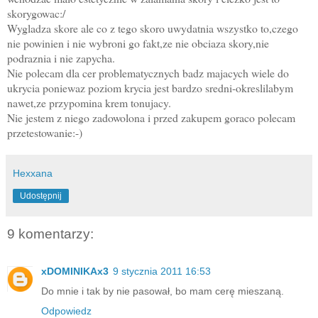
skorygowac:/
Wygladza skore ale co z tego skoro uwydatnia wszystko to,czego
nie powinien i nie wybroni go fakt,ze nie obciaza skory,nie
podraznia i nie zapycha.
Nie polecam dla cer problematycznych badz majacych wiele do
ukrycia poniewaz poziom krycia jest bardzo sredni-okreslilabym
nawet,ze przypomina krem tonujacy.
Nie jestem z niego zadowolona i przed zakupem goraco polecam
przetestowanie:-)
Hexxana
Udostępnij
9 komentarzy:
xDOMINIKAx3
9 stycznia 2011 16:53
Do mnie i tak by nie pasował, bo mam cerę mieszaną.
Odpowiedz