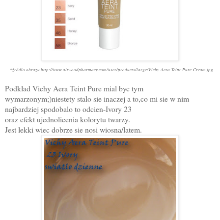
*źródło obrazu http://www.altwoodpharmacy.com/user/products/large/Vichy-Aera-Teint-Pure-Cream.jpg
Podklad Vichy Aera Teint Pure mial byc tym
wymarzonym;)niestety stalo sie inaczej a to,co mi sie w nim
najbardziej spodobalo to odcien-Ivory 23
or
az efekt ujednolicenia kolorytu twarzy.
Jest lekki wiec dobrze sie nosi wiosna/latem.