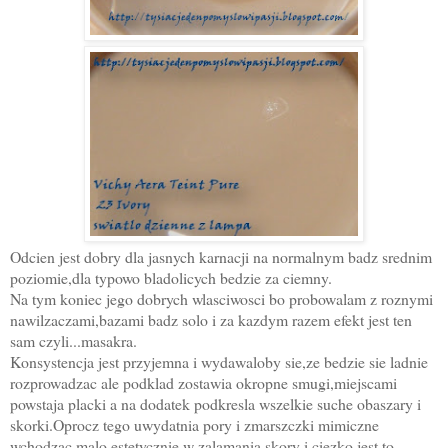
Odcien jest dobry dla jasnych karnacji na normalnym badz srednim
poziomie,dla typowo bladolicych bedzie za ciemny.
Na tym koniec jego dobrych wlasciwosci bo probowalam z roznymi
nawilzaczami,bazami badz solo i za kazdym razem efekt jest ten
sam czyli...masakra.
Konsystencja jest przyjemna i wydawaloby sie,ze bedzie sie ladnie
rozprowadzac ale podklad zostawia okropne smugi,miejscami
powstaja placki a na dodatek podkresla wszelkie suche obaszary i
skorki.Oprocz tego uwydatnia pory i zmarszczki mimiczne
wchodzac malo estetycznie w zalamania skory i ciezko jest to